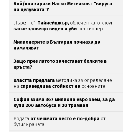
Кой/коя зарази
Наско Месечков
с
"вируса
на целувката"?
„Търся те“:
Тийнейджър,
облечен като клоун,
засне зловещо видео и уби
пенсионер
Милионерите в България почнаха да
намаляват
Защо през лятото зачестяват болките в
кръста?
Властта предлага
методика за определяне
на
справедлива стойност на
основните
храни
София взима 367 милиона евро заем, за да
купи 200 автобуса и 20 трамвая
Водата
от чешмата често е по-добра
от
бутилираната