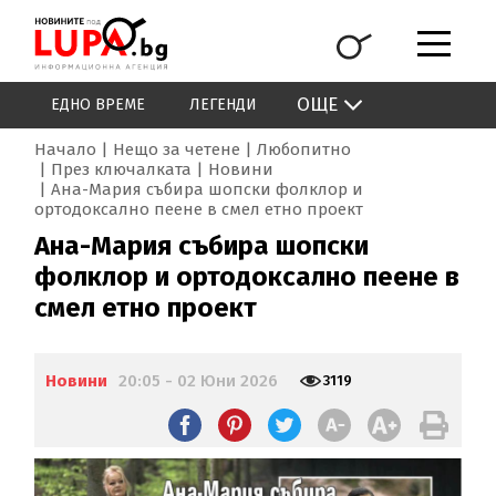
ОЩЕ
ЕДНО ВРЕМЕ
ЛЕГЕНДИ
Начало
Нещо за четене
Любопитно
През ключалката
Новини
Ана-Мария събира шопски фолклор и
ортодоксално пеене в смел етно проект
Ана-Мария събира шопски
фолклор и ортодоксално пеене в
смел етно проект
Новини
20:05 - 02 Юни 2026
3119