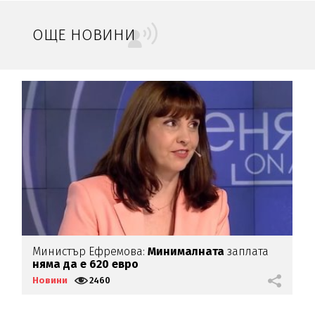
ОЩЕ НОВИНИ
Министър Ефремова:
Минималната
заплата
Б
няма да е 620 евро
Д
Новини
2460
Н