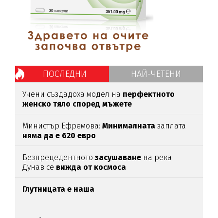
ПОСЛЕДНИ
НАЙ-ЧЕТЕНИ
Учени създадоха модел на
перфектното
женско тяло според мъжете
Министър Ефремова:
Минималната
заплата
няма да е 620 евро
Безпрецедентното
засушаване
на река
Дунав се
вижда от космоса
Глутницата е наша