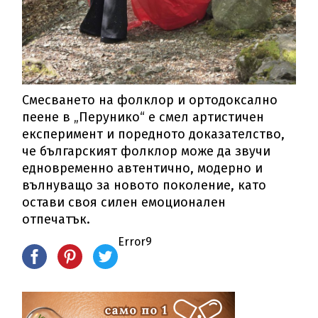
Смесването на фолклор и ортодоксално
пеене в „Перунико“ е смел артистичен
експеримент и поредното доказателство,
че българският фолклор може да звучи
едновременно автентично, модерно и
вълнуващо за новото поколение, като
остави своя силен емоционален
отпечатък.
Error9