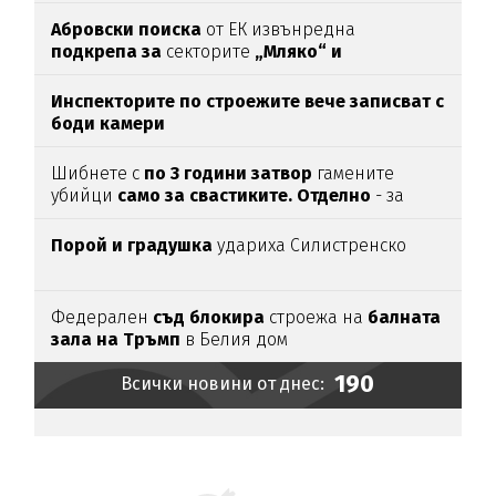
Абровски поиска
от ЕК извънредна
подкрепа за
секторите
„Мляко“ и
„Свиневъдство“
Инспекторите по строежите вече записват с
боди камери
Шибнете с
по 3 години затвор
гамените
убийци
само за свастиките. Отделно
- за
убийството
Порой и градушка
удариха Силистренско
Федерален
съд блокира
строежа на
балната
зала на Тръмп
в Белия дом
190
Всички новини от днес: