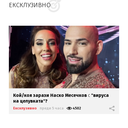
ЕКСКЛУЗИВНО
Кой/коя зарази
Наско Месечков
с
"вируса
на целувката"?
Ексклузивно
преди 5 часа
4502