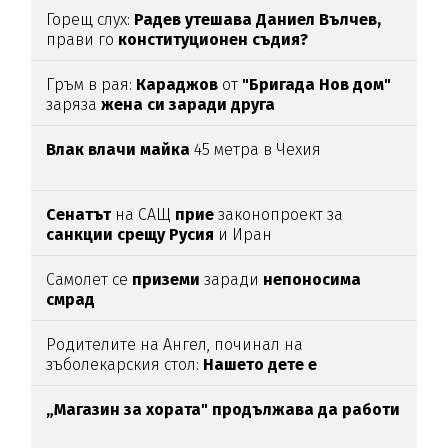
Горещ слух:
Радев утешава Даниел Вълчев,
прави го
конституционен съдия?
Гръм в рая:
Караджов
от
"Бригада Нов дом"
заряза
жена си заради друга
Влак влачи майка
45 метра в Чехия
Сенатът
на САЩ
прие
законопроект за
санкции срещу Русия
и Иран
Самолет се
приземи
заради
непоносима
смрад
Родителите на Ангел, починал на
зъболекарския стол:
Нашето дете е
интоксикирано
с препарат, който е
антидотът
на
упойката
„Магазин за хората"
продължава да работи