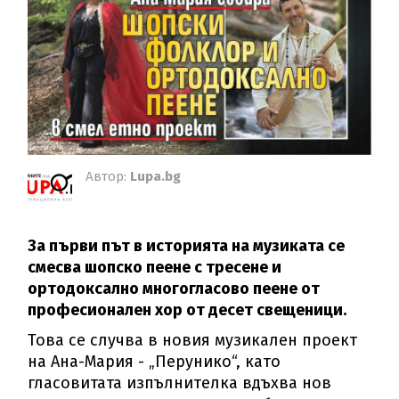
Автор:
Lupa.bg
За първи път в историята на музиката се
смесва шопско пеене с тресене и
ортодоксално многогласово пеене от
професионален хор от десет свещеници.
Това се случва в новия музикален проект
на Ана-Мария - „Перунико“, като
гласовитата изпълнителка вдъхва нов