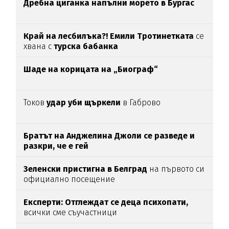
Дребна циганка напълни морето в Бургас
Край на лесбилъка?!
Емили Тротинетката
се
хвана с
турска бабанка
Шаде на корицата на „Биограф“
Токов
удар уби щъркели
в Габрово
Братът на Анджелина Джоли се разведе и
разкри, че е гей
Зеленски пристигна в Белград
на първото си
официално посещение
Експерти: Отглеждат се деца психопати,
всички сме съучастници