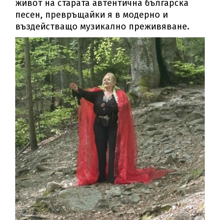
живот на старата автентична българска
песен, превръщайки я в модерно и
въздействащо музикално преживяване.