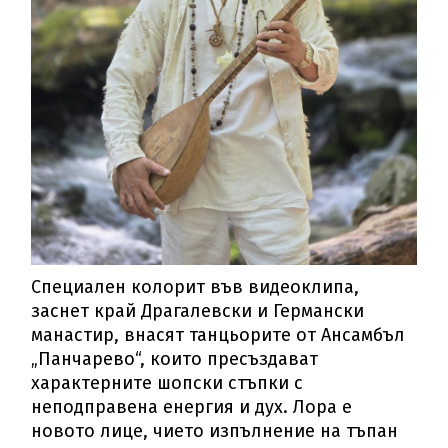
Специален колорит във видеоклипа,
заснет край Драгалевски и Германски
манастир, внасят танцьорите от Ансамбъл
„Панчарево“, които пресъздават
характерните шопски стъпки с
неподправена енергия и дух. Лора е
новото лице, чието изпълнение на тъпан