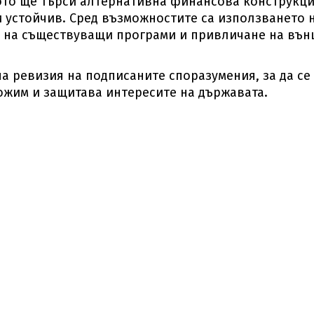
ото ще търси алтернативна финансова конструкци
 устойчив. Сред възможностите са използването 
е на съществуващи програми и привличане на въ
а ревизия на подписаните споразумения, за да се
ожим и защитава интересите на държавата.