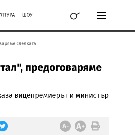
УЛТУРА
ШОУ
оваряме сделката
етал", предоговаряме
каза вицепремиерът и министър