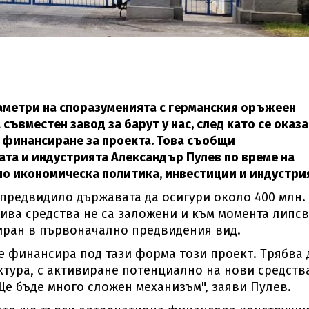
аметри на споразуменията с германския оръжеен
ъвместен завод за барут у нас, след като се оказа
 финансиране за проекта. Това съобщи
та и индустрията Александър Пулев по време на
по икономическа политика, инвестиции и индустри
предвидило държавата да осигури около 400 млн.
кива средства не са заложени и към момента липс
иран в първоначално предвидения вид.
е финансира под тази форма този проект. Трябва 
ктура, с активиране потенциално на нови средств
е бъде много сложен механизъм", заяви Пулев.