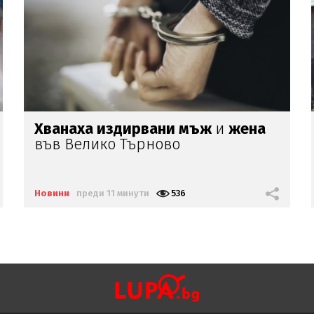
Пожар в аптека
в центъра на
Пловдив
Новини
преди 19 минути
351