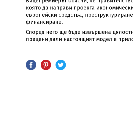
Вицепремиерът обясни, че правителств
която да направи проекта икономически
европейски средства, преструктуриран
финансиране.
Според него ще бъде извършена цялостн
прецени дали настоящият модел е прил