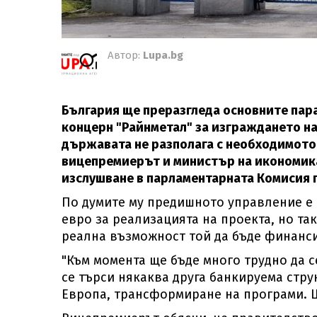
Автор:
Lupa.bg
България ще преразгледа основните пар
концерн "Райнметал" за изграждането на с
държавата не разполага с необходимото
вицепремиерът и министър на икономика
изслушване в парламентарната Комисия 
По думите му предишното управление е 
евро за реализацията на проекта, но та
реална възможност той да бъде финанс
"Към момента ще бъде много трудно да с
се търси някаква друга банкируема стру
Европа, трансформиране на програми. Щ