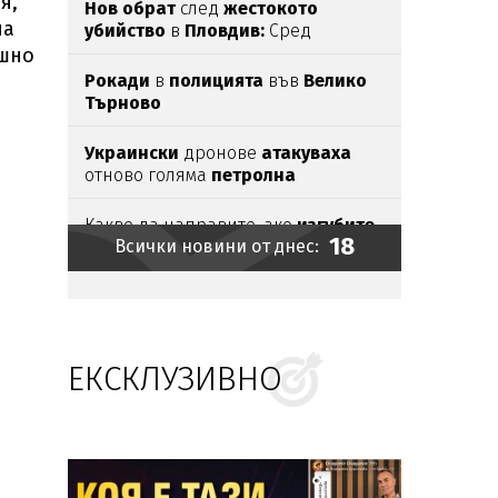
я,
Нов обрат
след
жестокото
на
убийство
в
Пловдив:
Сред
задържаните има и
непълнолетни
ншно
Рокади
в
полицията
във
Велико
Търново
Украински
дронове
атакуваха
отново голяма
петролна
рафинерия
в
Русия
Какво да направите, ако
изгубите
18
Всички новини от днес:
личните
си
документи
в
чужбина
Разбиха международна
наркомрежа
с база в
България
и
Украйна
ЕКСКЛУЗИВНО
Нефтен разлив
край
Оман
заплашва с
екокатастрофа
Убитият мъж
на Младежкия хълм в
Пловдив
е от
Кричим