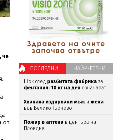
, че
ПОСЛЕДНИ
НАЙ-ЧЕТЕНИ
я.
Шок след
разбитата фабрика
за
фентанил: 10 кг на ден
означават
милиони смъртоносни дози
ва
Хванаха издирвани мъж
и
жена
във Велико Търново
да
а от
Пожар в аптека
в центъра на
Пловдив