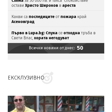
Схема
за 30 000 лв. и такса "спокойствие"
остави
Христо
Широков
в
ареста
Какви са
последиците
от
пожара
край
Асеновград
Първо в Lupa.bg: Спука
се
отходна
тръба в
Свети Влас,
хората
негодуват
50
Всички новини от днес:
ЕКСКЛУЗИВНО