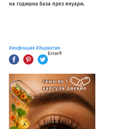
на годишна база през януари.
#инфлaция
#Хърватия
Error9