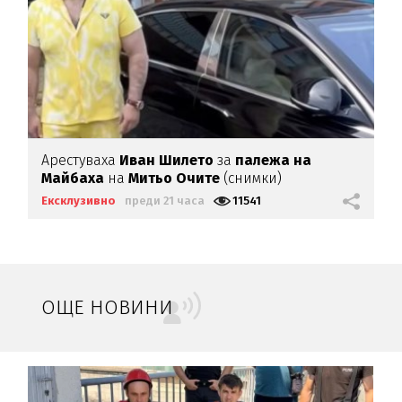
Арестуваха
Иван Шилето
за
палежа на
Майбаха
на
Митьо Очите
(снимки)
Ексклузивно
преди 21 часа
11541
ОЩЕ НОВИНИ