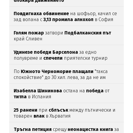
блокира
движението
Повдигнаха
обвинение
на шофьор, качил се
зад волана с
3,13
промила
алкохол
в София
Голям
пожар
затвори
Подбалканския
път
край Сливен
Удинезе
победи
Барселона
за едно
полувреме и
спечели
приятелски турнир
По
Южното
Черноморие
плащали
"такса
спокойствие" до 30 хил. лева, за да не им
спират
водата (подробности)
Изабелла
Шиникова
остана на
победа
от
титла
в Испания
25
ранени
при
сблъсък
между пътнически и
товарен
влак
в Хърватия
Тръгна
петиция
срещу
неонацистка
книга
за