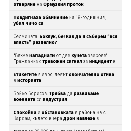
отваряне
на
Ормузкия
проток
Повдигнаха
обвинение
на 18-годишния,
убил
чичо
си
Седмицата:
Боклук, бе! Как да я съберем “вся
власть” разделно?
"Бяхме
нападнати
от две
кучета
зверове":
Гражданка с
тревожен
сигнал
за
инцидент
в
Благоевград
Етикетите
в евро, левът
окончателно
отива
в
историята
Бойко Борисов:
Трябва
да
развиваме
военната
си
индустрия
Спокойна
е
обстановката
в района на с.
Кардам, където вчера
дрон
навлезе
в
българското
въздушно
пространство