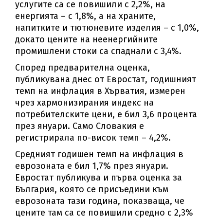
услугите са се повишили с 2,2%, на
енергията – с 1,8%, а на храните,
напитките и тютюневите изделия – с 1,0%,
докато цените на неенергийните
промишлени стоки са спаднали с 3,4%.
Според предварителна оценка,
публикувана днес от Евростат, годишният
темп на инфлация в Хърватия, измерен
чрез хармонизирания индекс на
потребителските цени, е бил 3,6 процента
през януари. Само Словакия е
регистрирала по-висок темп – 4,2%.
Средният годишен темп на инфлация в
еврозоната е бил 1,7% през януари.
Евростат публикува и първа оценка за
България, която се присъедини към
еврозоната тази година, показваща, че
цените там са се повишили средно с 2,3%