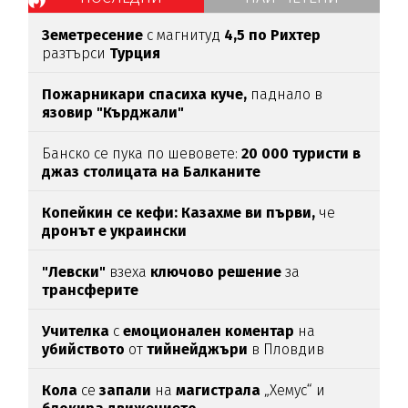
Земетресение
с магнитуд
4,5 по Рихтер
разтърси
Турция
Пожарникари спасиха куче,
паднало в
язовир "Кърджали"
Банско се пука по шевовете:
20 000 туристи в
джаз столицата
на Балканите
Копейкин се кефи:
Казахме ви първи,
че
дронът е украински
"Левски"
взеха
ключово
решение
за
трансферите
Учителка
с
емоционален
коментар
на
убийството
от
тийнейджъри
в Пловдив
Кола
се
запали
на
магистрала
„Хемус“ и