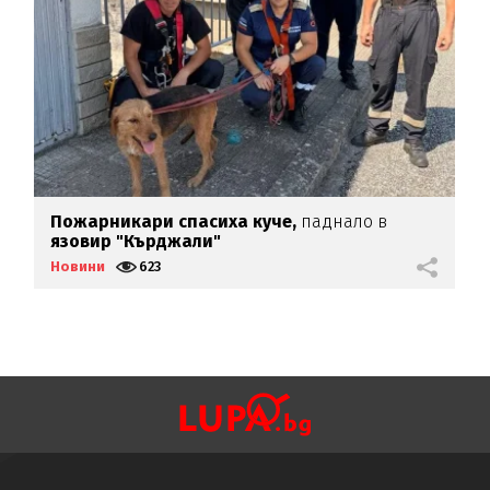
Пожарникари спасиха куче,
паднало в
Б
язовир "Кърджали"
д
Новини
623
Н