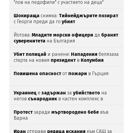
"лов на педофили" с участието на деца"
Шокираща
снимка:
Тийнейджърите
позират
с Георги преди да го
убият
Йотова:
Младите
морски
офицери
да
бранят
суверенитета
на България
Убит
полицай
и ранени:
Нападения
белязаха
старта на новия
президент
в
Колумбия
Повишена
опасност
от
пожари
в Гърция
Украинец
е
задържан
за
убийството
на
негов
сънародник
в частен комплекс в
община
Несебър
Протест
заради
мъртвородено
бебе
във
Варна
Иран
отправи
редица
искания
към САЩ за