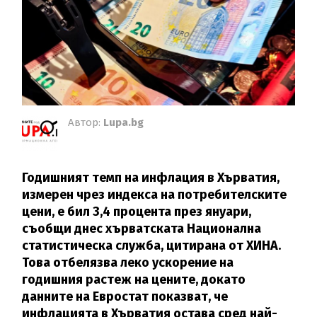
Автор:
Lupa.bg
Годишният темп на инфлация в Хърватия,
измерен чрез индекса на потребителските
цени, е бил 3,4 процента през януари,
съобщи днес хърватската Национална
статистическа служба, цитирана от ХИНА.
Това отбелязва леко ускорение на
годишния растеж на цените, докато
данните на Евростат показват, че
инфлацията в Хърватия остава сред най-