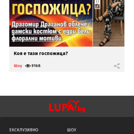
Коя е тази госпожица?
К
Д
Шоу
9168
Ш
ЕКСКЛУЗИВНО
ШОУ