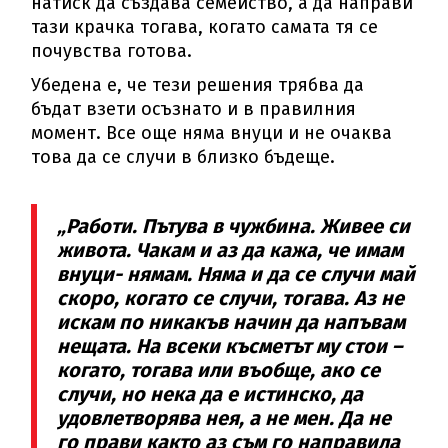
натиск да създава семейство, а да направи
тази крачка тогава, когато самата тя се
почувства готова.
Убедена е, че тези решения трябва да
бъдат взети осъзнато и в правилния
момент. Все още няма внуци и не очаква
това да се случи в близко бъдеще.
„Работи. Пътува в чужбина. Живее си
живота. Чакам и аз да кажа, че имам
внуци- нямам. Няма и да се случи май
скоро, когато се случи, тогава. Аз не
искам по никакъв начин да напъвам
нещата. На всеки късметът му стои –
когато, тогава или въобще, ако се
случи, но нека да е истинско, да
удовлетворява нея, а не мен. Да не
го прави както аз съм го направила