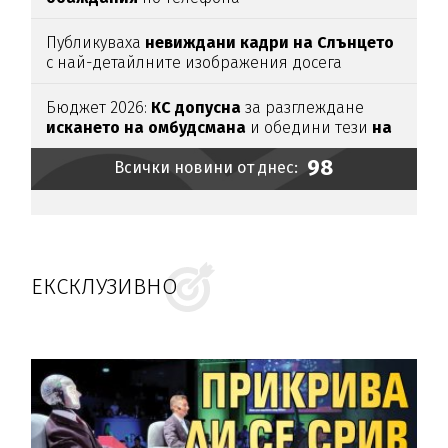
Публикуваха
невиждани кадри на Слънцето
с най-детайлните изображения досега
Бюджет 2026:
КС допусна
за разглеждане
искането на омбудсмана
и обедини тези
на
ПП и ГЕРБ
98
Всички новини от днес:
ЕКСКЛУЗИВНО