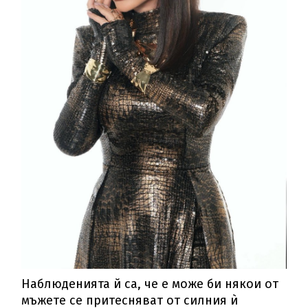
Наблюденията й са, че е може би някои от
мъжете се притесняват от силния ѝ