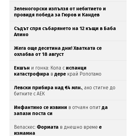
Зеленогорски изпълзя от небитието и
провидя победа за Гюров и Кандев
Съдът спря събарянето на 12 къщи в Баба
Алино
Жега още десетина дни! Хватката се
охлабва от 18 август
Екшън
и гонка: Кола с
испанци
катастрофира
в
дере
край Ропотамо
Левски прибира над €4 млн.
, ако стигне до
битките с АЕК
Инфантино се извини
в отчаян опит
да
запази поста си
Веласкес:
Формата
в днешно време
е
измамна