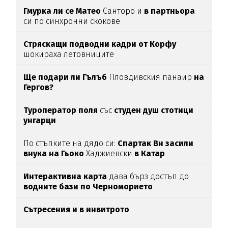
Гмурка ли се Матео
Санторо и
в партньора
си по синхронни скокове
Стряскащи подводни кадри от Корфу
шокираха летовниците
Ще подари ли Гълъб
Пловдивския панаир
на
Гергов?
Туроператор поля
със
студен душ стотици
унгарци
По стъпките на дядо си:
Спартак Вн засили
внука на Гьоко
Хаджиевски
в Катар
Интерактивна карта
дава бърз достъп до
водните бази по Черноморието
Сътресения и в инвитрото