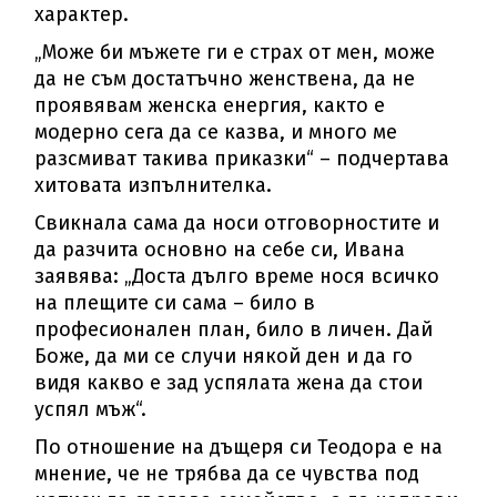
характер.
„Може би мъжете ги е страх от мен, може
да не съм достатъчно женствена, да не
проявявам женска енергия, както е
модерно сега да се казва, и много ме
разсмиват такива приказки“ – подчертава
хитовата изпълнителка.
Свикнала сама да носи отговорностите и
да разчита основно на себе си, Ивана
заявява: „Доста дълго време нося всичко
на плещите си сама – било в
професионален план, било в личен. Дай
Боже, да ми се случи някой ден и да го
видя какво е зад успялата жена да стои
успял мъж“.
По отношение на дъщеря си Теодора е на
мнение, че не трябва да се чувства под