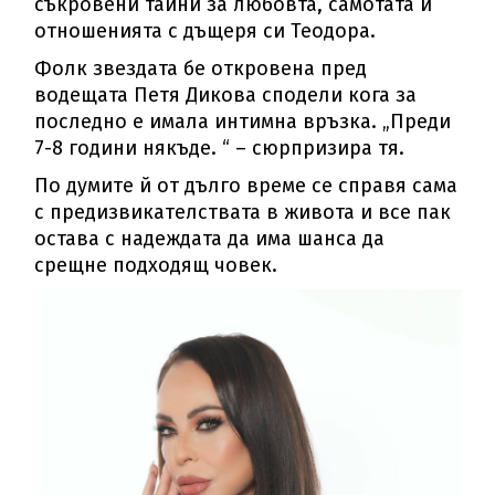
съкровени тайни за любовта, самотата и
отношенията с дъщеря си Теодора.
Фолк звездата бе откровена пред
водещата Петя Дикова сподели кога за
последно е имала интимна връзка. „Преди
7-8 години някъде. “ – сюрпризира тя.
По думите й от дълго време се справя сама
с предизвикателствата в живота и все пак
остава с надеждата да има шанса да
срещне подходящ човек.