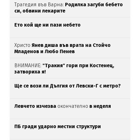
Трагедия във Варна:
Родилка загуби бебето
си, обвини лекарите
Ето кой ще ни пази небето
Христо
Янев диша във врата на Стойчо
Младенов и Любо Пенев
ВНИМАНИЕ:
"Тракия" гори при Костенец,
затвориха я!
Ще се вози ли Дългия от Левски-Г с метро?
Левчето изчезва
окончателно
в неделя
ПБ гради ударно местни структури