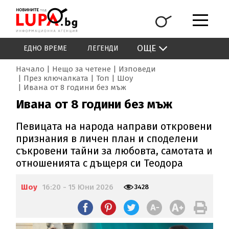
ОЩЕ
ЕДНО ВРЕМЕ
ЛЕГЕНДИ
Начало
Нещо за четене
Изповеди
През ключалката
Топ
Шоу
Ивана от 8 години без мъж
Ивана от 8 години без мъж
Певицата на народа направи откровени
признания в личен план и споделени
съкровени тайни за любовта, самотата и
отношенията с дъщеря си Теодора
Шоу
16:20 - 15 Юни 2026
3428