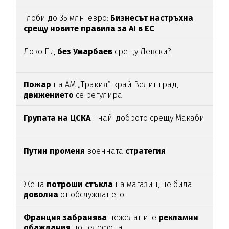
Глоби до 35 млн. евро:
Бизнесът настръхна
срещу новите правила за AI в ЕС
Локо Пд
без Умарбаев
срещу Левски?
Пожар
на АМ „Тракия“ край Велинград,
движението
се регулира
Групата на ЦСКА
- най-доброто срещу Макаби
Путин променя
военната
стратегия
Жена
потроши
стъкла
на магазин, не била
доволна
от обслужването
Франция забранява
нежеланите
рекламни
обаждания
по телефона