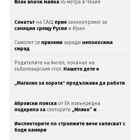
Влак влачи майка
45 метра в Чехия
Сенатът
на САЩ
прие
законопроект за
санкции срещу Русия
и Иран
Самолет се
приземи
заради
непоносима
смрад
Родителите на Ангел, починал на
зъболекарския стол:
Нашето дете е
интоксикирано
с препарат, който е
антидотът
на
упойката
„Магазин за хората"
продължава да работи
Абровски поиска
от ЕК извънредна
подкрепа за
секторите
„Мляко“ и
„Свиневъдство“
Инспекторите по строежите вече записват с
боди камери