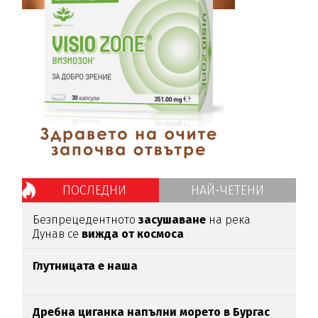
ПОСЛЕДНИ
НАЙ-ЧЕТЕНИ
Безпрецедентното
засушаване
на река
Дунав се
вижда от космоса
Глутницата е наша
Дребна циганка напълни морето в Бургас