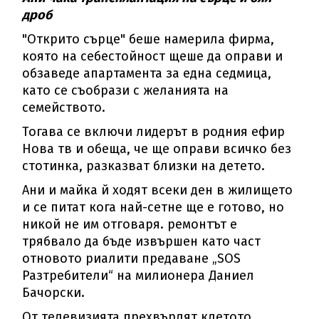
дроб
"Открито сърце" беше намерила фирма,
която на себестойност щеше да оправи и
обзаведе апартамента за една седмица,
като се съобрази с желанията на
семейството.
Тогава се включи лидерът в родния ефир
Нова тв и обеща, че ще оправи всичко без
стотинка, разказват близки на детето.
Ани и майка й ходят всеки ден в жилището
и се питат кога най-сетне ще е готово, но
никой не им отговаря. ремонтът е
трябвало да бъде извършен като част
отновото риалити предаване „SOS
Разтребители“ на милионера Даниел
Бачорски.
От телевизията прехвърлят клетото