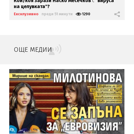
Кой/коя зарази
Наско Месечков
с
"вируса
на целувката"?
Ексклузивно
преди 51 минути
1290
ОЩЕ МЕДИИ