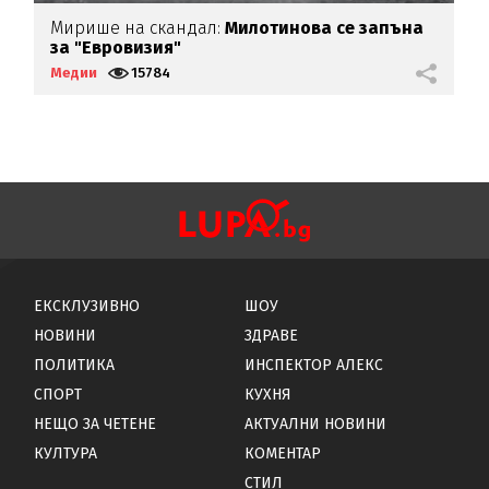
Мирише на скандал:
Милотинова се запъна
Р
за "Евровизия"
д
Медии
15784
М
ЕКСКЛУЗИВНО
ШОУ
НОВИНИ
ЗДРАВЕ
ПОЛИТИКА
ИНСПЕКТОР АЛЕКС
СПОРТ
КУХНЯ
НЕЩО ЗА ЧЕТЕНЕ
АКТУАЛНИ НОВИНИ
КУЛТУРА
КОМЕНТАР
СТИЛ