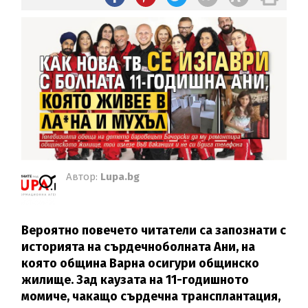
Автор:
Lupa.bg
Вероятно повечето читатели са запознати с
историята на сърдечноболната Ани, на
която община Варна осигури общинско
жилище. Зад каузата на 11-годишното
момиче, чакащо сърдечна трансплантация,