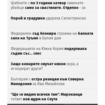
Шибнете с
по 3 години затвор
гамените
убийци
само за свастиките. Отделно
- за
убийството
Порой и градушка
удариха Силистренско
Федерален
съд блокира
строежа на
балната
зала на Тръмп
в Белия дом
Федерацията на Южна Корея
подкупвала
съдии със... секс
Защо комарите смучат някои
хора, а
игнорират други?
България с
остра реакция към Северна
Македония
за Ива Михайлова
"Ще се видим всички там":
Мароканци
готвят
нов щурм на Сеута