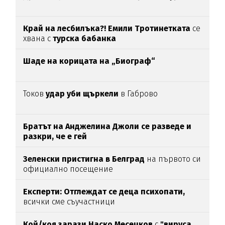
Край на лесбилъка?!
Емили Тротинетката
се
хвана с
турска бабанка
Шаде на корицата на „Биограф“
Токов
удар уби щъркели
в Габрово
Братът на Анджелина Джоли се разведе и
разкри, че е гей
Зеленски пристигна в Белград
на първото си
официално посещение
Експерти: Отглеждат се деца психопати,
всички сме съучастници
Кой/коя зарази
Наско Месечков
с
"вируса