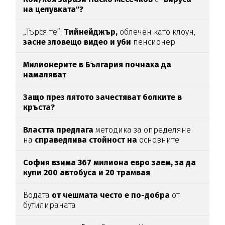
на целувката"?
„Търся те“:
Тийнейджър,
облечен като клоун,
засне зловещо видео и уби
пенсионер
Милионерите в България почнаха да
намаляват
Защо през лятото зачестяват болките в
кръста?
Властта предлага
методика за определяне
на
справедлива стойност на
основните
храни
София взима 367 милиона евро заем, за да
купи 200 автобуса и 20 трамвая
Водата
от чешмата често е по-добра
от
бутилираната