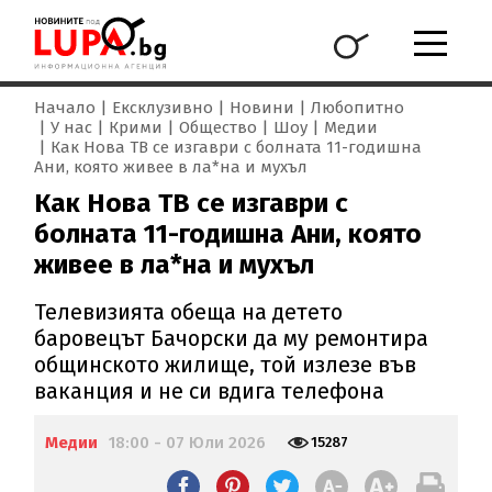
Начало
Ексклузивно
Новини
Любопитно
У нас
Крими
Общество
Шоу
Медии
Как Нова ТВ се изгаври с болната 11-годишна
Ани, която живее в ла*на и мухъл
Как Нова ТВ се изгаври с
болната 11-годишна Ани, която
живее в ла*на и мухъл
Телевизията обеща на детето
баровецът Бачорски да му ремонтира
общинското жилище, той излезе във
ваканция и не си вдига телефона
Медии
18:00 - 07 Юли 2026
15287