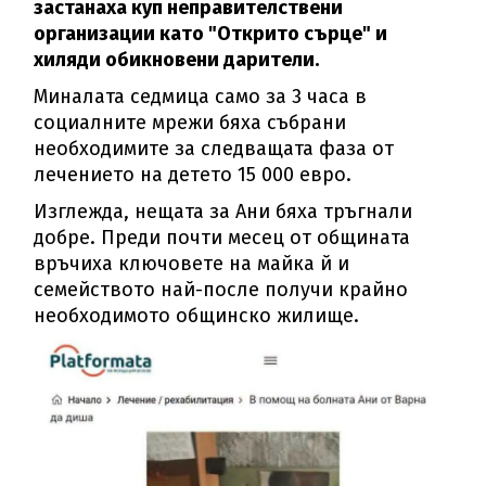
застанаха куп неправителствени
организации като "Открито сърце" и
хиляди обикновени дарители.
Миналата седмица само за 3 часа в
социалните мрежи бяха събрани
необходимите за следващата фаза от
лечението на детето 15 000 евро.
Изглежда, нещата за Ани бяха тръгнали
добре. Преди почти месец от общината
връчиха ключовете на майка й и
семейството най-после получи крайно
необходимото общинско жилище.