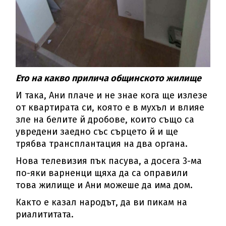
Ето на какво прилича общинското жилище
И така, Ани плаче и не знае кога ще излезе
от квартирата си, която е в мухъл и влияе
зле на белите й дробове, които също са
увредени заедно със сърцето й и ще
трябва трансплантация на два органа.
Нова телевизия пък пасува, а досега 3-ма
по-яки варненци щяха да са оправили
това жилище и Ани можеше да има дом.
Както е казал народът, да ви пикам на
риалититата.