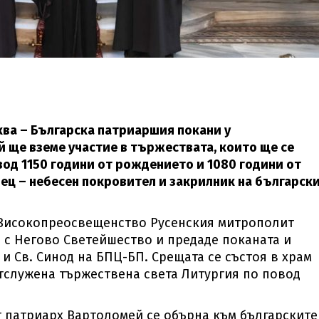
ква – Българска патриаршия покани у
й ще вземе участие в тържествата, които ще се
вод 1150 години от рождението и 1080 години от
ец – небесен покровител и закрилник на българск
 Високопреосвещенство Русенския митрополит
а с Негово Светейшество и предаде поканата и
и Св. Синод на БПЦ-БП. Срещата се състоя в храм
отслужена тържествена света Литургия по повод
т патриарх Вартоломей се обърна към българските