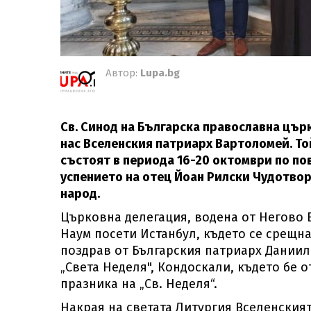
Автор:
Lupa.bg
Св. Синод на Българска православна цър
нас Вселенския патриарх Вартоломей. То
състоят в периода 16-20 октомври по по
успението на отец Йоан Рилски Чудотвор
народ.
Църковна делегация, водена от Негово
Наум посети Истанбул, където се срещн
поздрав от Българския патриарх Даниил 
„Света Неделя", Кондоскали, където бе 
празника на „Св. Неделя“.
Накрая на светата Литургия Вселенския