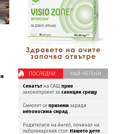
ПОСЛЕДНИ
НАЙ-ЧЕТЕНИ
ия
Сенатът
на САЩ
прие
законопроект за
санкции срещу
Русия
и Иран
Самолет се
приземи
заради
непоносима смрад
Родителите на Ангел, починал на
зъболекарския стол:
Нашето дете