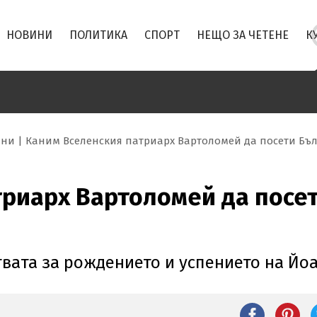
НОВИНИ
ПОЛИТИКА
СПОРТ
НЕЩО ЗА ЧЕТЕНЕ
К
ини
Каним Вселенския патриарх Вартоломей да посети Бъ
риарх Вартоломей да посет
твата за рождението и успението на Йо