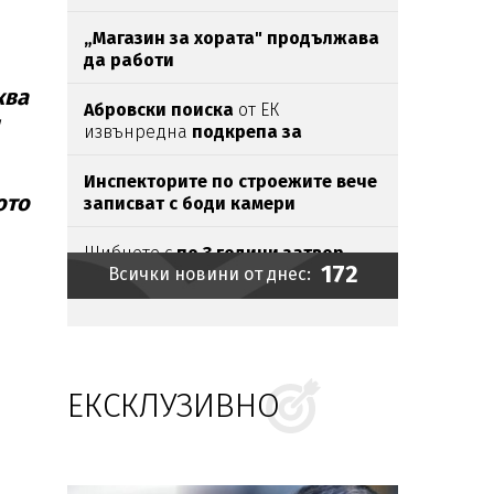
е интоксикирано
с препарат,
който е
антидотът
на
упойката
„Магазин за хората"
продължава
да работи
ква
Абровски поиска
от ЕК
извънредна
подкрепа за
секторите
„Мляко“ и
„Свиневъдство“
Инспекторите по строежите вече
ото
записват с боди камери
Шибнете с
по 3 години затвор
172
Всички новини от днес:
гамените убийци
само за
свастиките. Отделно
- за
убийството
Порой и градушка
удариха
Силистренско
ЕКСКЛУЗИВНО
Федерален
съд блокира
строежа
на
балната зала на Тръмп
в
Белия дом
Федерацията на Южна Корея
подкупвала съдии със... секс