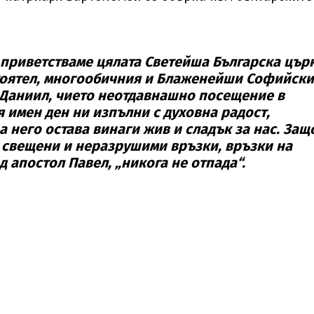
 приветстваме цялата Светейша Българска цър
тоятел, многообичния и Блаженейши Софийски
 Даниил, чието неотдавнашно посещение в
 имен ден ни изпълни с духовна радост,
а него остава винаги жив и сладък за нас. Защ
 свещени и неразрушими връзки, връзки на
д апостол Павел, „никога не отпада“.