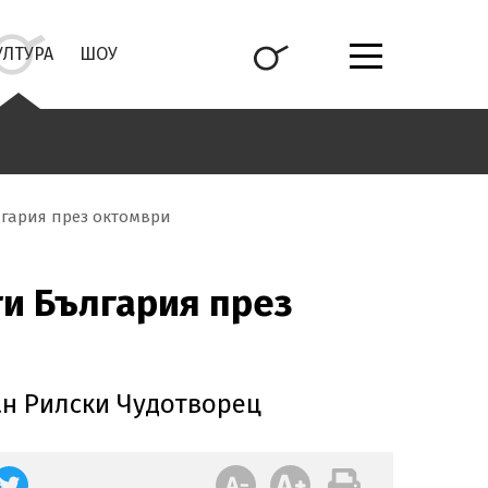
УЛТУРА
ШОУ
лгария през октомври
и България през
ан Рилски Чудотворец