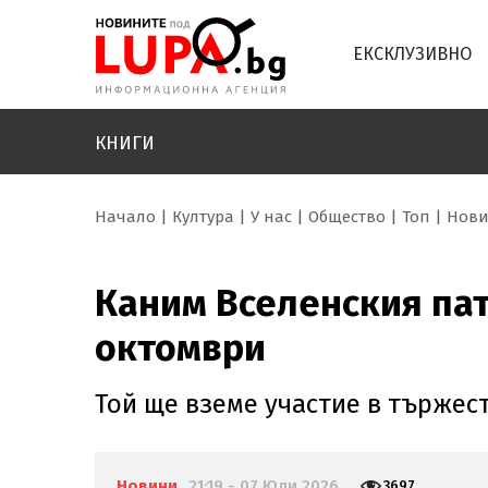
ЕКСКЛУЗИВНО
КНИГИ
Начало
Култура
У нас
Общество
Топ
Нов
Каним Вселенския пат
октомври
Той ще вземе участие в тържес
Новини
21:19 - 07 Юли 2026
3697