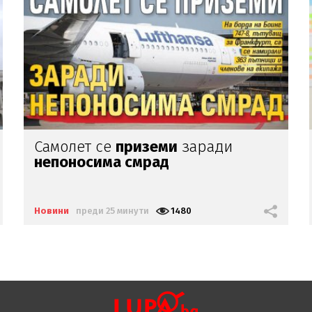
Родителите на Ангел, починал на
зъболекарския стол:
Нашето дете
е интоксикирано
с препарат,
който е
антидотът
на
упойката
Новини
преди 37 минути
1219