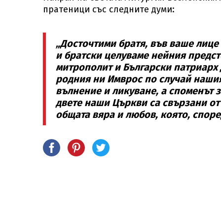
пратеници със следните думи:
„Досточтими братя, във ваше лице
и братски целуваме нейния предс
митрополит и Български патриарх
родния ни Имврос по случай нашия
вълнение и ликуване, а споменът з
двете наши Църкви са свързани от
общата вяра и любов, която, споре