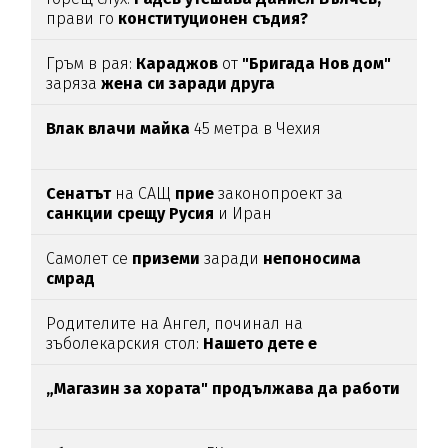
прави го
конституционен съдия?
Гръм в рая:
Караджов
от
"Бригада Нов дом"
заряза
жена си заради друга
Влак влачи майка
45 метра в Чехия
Сенатът
на САЩ
прие
законопроект за
санкции срещу Русия
и Иран
Самолет се
приземи
заради
непоносима
смрад
Родителите на Ангел, починал на
зъболекарския стол:
Нашето дете е
интоксикирано
с препарат, който е
антидотът
на
упойката
„Магазин за хората"
продължава да работи