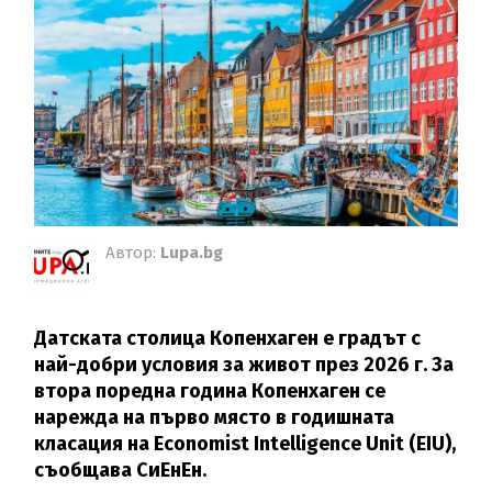
Автор:
Lupa.bg
Датската столица Копенхаген е градът с
най-добри условия за живот през 2026 г. За
втора поредна година Копенхаген се
нарежда на първо място в годишната
класация на Economist Intelligence Unit (EIU),
съобщава СиЕнЕн.