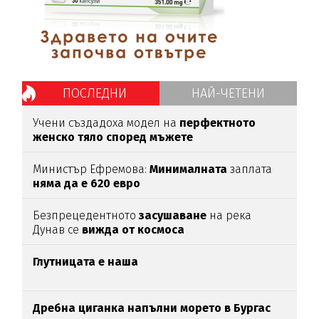
ПОСЛЕДНИ
НАЙ-ЧЕТЕНИ
Учени създадоха модел на
перфектното
женско тяло според мъжете
Министър Ефремова:
Минималната
заплата
няма да е 620 евро
Безпрецедентното
засушаване
на река
Дунав се
вижда от космоса
Глутницата е наша
Дребна циганка напълни морето в Бургас