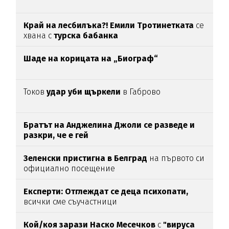
Край на лесбилъка?!
Емили Тротинетката
се
хвана с
турска бабанка
Шаде на корицата на „Биограф“
Токов
удар уби щъркели
в Габрово
Братът на Анджелина Джоли се разведе и
разкри, че е гей
Зеленски пристигна в Белград
на първото си
официално посещение
Експерти: Отглеждат се деца психопати,
всички сме съучастници
Кой/коя зарази
Наско Месечков
с
"вируса