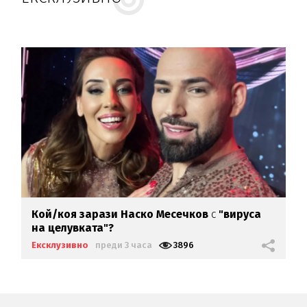
Кой/коя зарази
Наско Месечков
с
"вируса
на целувката"?
Ексклузивно
преди 3 часа
3896