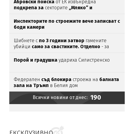
Абровски поиска
от ЕК извънредна
подкрепа за
секторите
„Мляко“ и
„Свиневъдство“
Инспекторите по строежите вече записват с
боди камери
Шибнете с
по 3 години затвор
гамените
убийци
само за свастиките. Отделно
- за
убийството
Порой и градушка
удариха Силистренско
Федерален
съд блокира
строежа на
балната
зала на Тръмп
в Белия дом
190
Всички новини от днес:
ЕКСКЛУЗИВНО