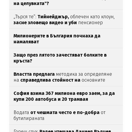
на целувката"?
„Търся те“:
Тийнейджър,
облечен като клоун,
засне зловещо видео и уби
пенсионер
Милионерите в България почнаха да
намаляват
Защо през лятото зачестяват болките в
кръста?
Властта предлага
методика за определяне
на
справедлива стойност на
основните
храни
София взима 367 милиона евро заем, за да
купи 200 автобуса и 20 трамвая
Водата
от чешмата често е по-добра
от
бутилираната
Горещ слух:
Радев утешава Даниел Вълчев,