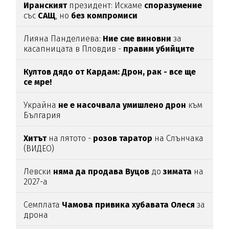
Иранският
президент: Искаме
споразумение
със
САЩ
, но
без
компромиси
Лияна Панделиева:
Ние сме виновни
за
касапницата в Пловдив -
правим убийците
медийни звезди!
Култов дядо от Кардам: Дрон, рак - все ще
се мре!
Украйна
не е насочвала умишлено дрон
към
България
Хитът
на лятото -
розов таратор
на Слънчака
(ВИДЕО)
Левски
няма да продава Вуцов
до
зимата
на
2027-а
Семплата
Чамова привика хубавата Олеся
за
дрона