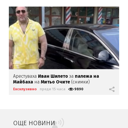
Арестуваха
Иван Шилето
за
палежа на
Майбаха
на
Митьо Очите
(снимки)
Ексклузивно
преди 15 часа
9890
ОЩЕ НОВИНИ