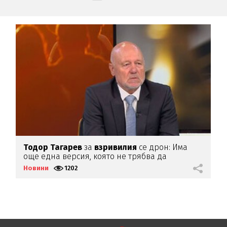
Тодор
Тагарев
за
взривилия
се дрон: Има
В
още една версия, която не трябва да
д
изключваме
Новини
1202
Н