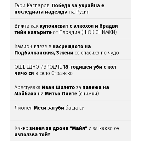
Гари Каспаров:
Победа за Украйна е
последната надежда
на Русия
Вижте как
купонясват с алкохол и брадви
тийн килърите
от Пловдив (ШОК СНИМКИ)
Камион влезе в
насрещното на
Подбалканския, 3 жени
се спасиха по чудо
(ВИДЕО)
ОЩЕ ЕДНО ИЗРОДЧЕ:
18-годишен уби с кол
чичо си
в село Странско
Арестуваха
Иван Шилето
за
палежа на
Майбаха
на
Митьо Очите
(снимки)
Лионел
Меси загуби
баща си
Какво
знаем за дрона "Майя"
и за какво се
използва той?