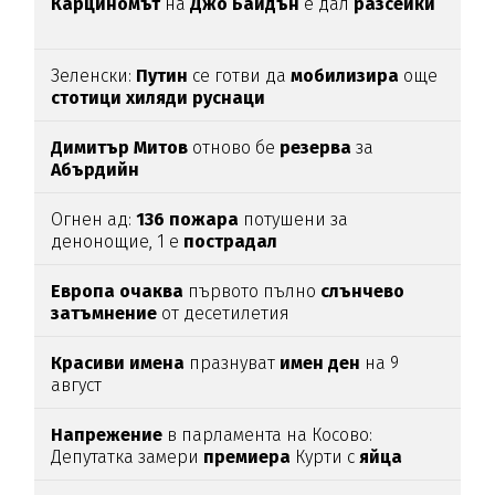
Карциномът
на
Джо
Байдън
е дал
разсейки
Зеленски:
Путин
се готви да
мобилизира
още
стотици
хиляди
руснаци
Димитър
Митов
отново бе
резерва
за
Абърдийн
Огнен ад:
136
пожара
потушени за
денонощие, 1 е
пострадал
Европа
очаква
първото пълно
слънчево
затъмнение
от десетилетия
Красиви
имена
празнуват
имен
ден
на 9
август
Напрежение
в парламента на Косово:
Депутатка замери
премиера
Курти с
яйца