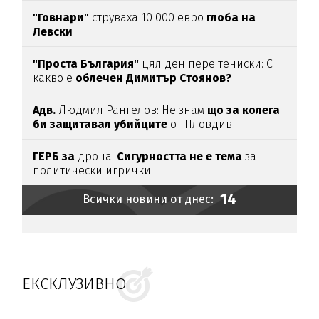
"Говнари"
струваха 10 000 евро
глоба на
Левски
"Проста България"
цял ден пере тениски: С
какво е
облечен Димитър Стоянов?
Адв.
Людмил Рангелов: Не знам
що за колега
би защитавал убийците
от Пловдив
ГЕРБ за
дрона:
Сигурността не е тема
за
политически игрички!
14
Всички новини от днес:
ЕКСКЛУЗИВНО