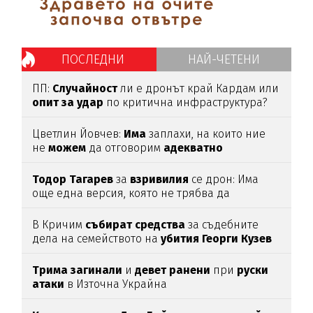
ПОСЛЕДНИ
НАЙ-ЧЕТЕНИ
ПП:
Случайност
ли е дронът край Кардам или
опит
за
удар
по критична инфраструктура?
Цветлин Йовчев:
Има
заплахи, на които ние
не
можем
да отговорим
адекватно
Тодор
Тагарев
за
взривилия
се дрон: Има
още една версия, която не трябва да
изключваме
В Кричим
събират
средства
за съдебните
дела на семейството на
убития
Георги
Кузев
Трима
загинали
и
девет
ранени
при
руски
атаки
в Източна Украйна