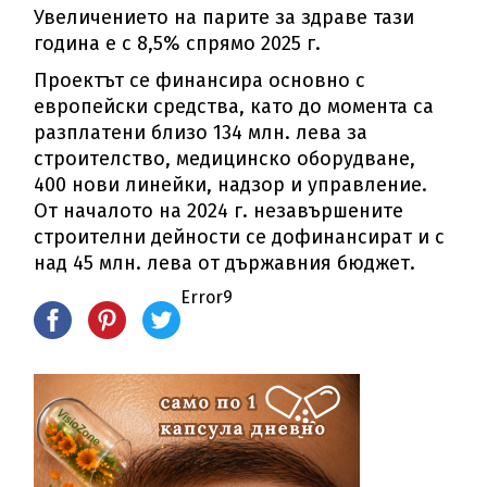
Увеличението на парите за здраве тази
година е с 8,5% спрямо 2025 г.
Проектът се финансира основно с
европейски средства, като до момента са
разплатени близо 134 млн. лева за
строителство, медицинско оборудване,
400 нови линейки, надзор и управление.
От началото на 2024 г. незавършените
строителни дейности се дофинансират и с
над 45 млн. лева от държавния бюджет.
Error9