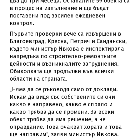
два до три месеца. Останалите 59 обекта са
в процес на изпълнение и ще бъдат
поставени под засилен ежедневен
контрол.
Първите проверки вече са извършени в
Благоевград, Кресна, Петрич и Сандански,
където министър Ивкова е инспектирала
напредъка по строително-ремонтните
дейности и възникналите затруднения.
Обиколката ще продължи във всички
области на страната.
„Няма да се ръководя само от доклади.
Искам да видя със собствените си очи
какво е направено, какво е спряло и
какво трябва да се промени. За всеки
обект трябва да има решение, а не
оправдание. Това очакват хората и това
ще направим“, заяви министър Ивкова.