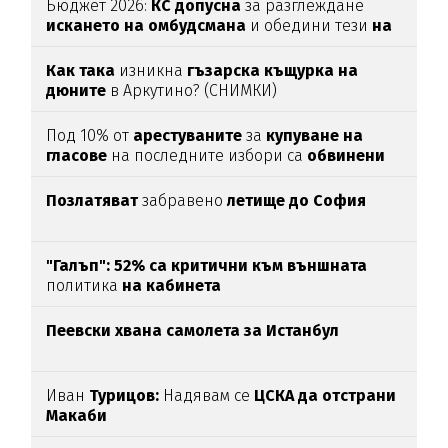
Бюджет 2026:
КС допусна
за разглеждане
искането на омбудсмана
и обедини тези
на
ПП и ГЕРБ
Как така
изникна
гъзарска къщурка на
дюните
в Аркутино? (СНИМКИ)
Под 10% от
арестуваните
за
купуване
на
гласове
на последните избори са
обвинени
Позлатяват
забравено
летище до София
"Галъп": 52% са критични към външната
политика
на кабинета
Пеевски хвана самолета за Истанбул
Иван
Турицов:
Надявам се
ЦСКА да отстрани
Макаби