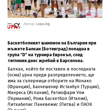
Автор:
Lupa.bg
Баскетболният шампион на България при
мъжете Балкан (Ботевград) попадна в
група "D" на турнира Еврокъп, след
тегления днес жребий в Барселона.
Балкан, който бе поставен в последната
(осма) урна преди разпределението, ще
има за съперници отборите на Монако
(Франция), Бахчешехир Истанбул (Турция),
Манреса (Испания), Ратиофарм Улм
(Германия), Рома Баскетбол (Италия),
Литкабелис Паневежис (Литва) и ПАОК