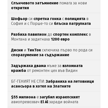
Слънчевото затъмнение
помага за нови
открития
Шофьор
си
спретна
гонка
с
полицията
в
София и с Порше-то си
блъсна
патрулката
Разбиха
павилион
до
спортен
комплекс
в
Монтана и задигнаха
1200
евро
Дисни
и
ТикТок
сключиха първо по рода си
споразумение за съдържание
Задържаха
двама
мъже за
взломната
кражба
от ремонтен цех във Видин
БГ-ГЕНИЯТ НЕ СПИ:
Забраниха на летовници
асансьора в хотел на Златните
$55 милиона
е
загубил израелският
авиопревозвач
El Al
заради войната