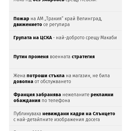
Пожар
на АМ „Тракия“ край Велинград,
движението
се регулира
Групата на ЦСКА
- най-доброто срещу Макаби
Путин променя
военната
стратегия
Жена
потроши
стъкла
на магазин, не била
доволна
от обслужването
Франция забранява
нежеланите
рекламни
обаждания
по телефона
Публикуваха
невиждани кадри на Слънцето
с най-детайлните изображения досега