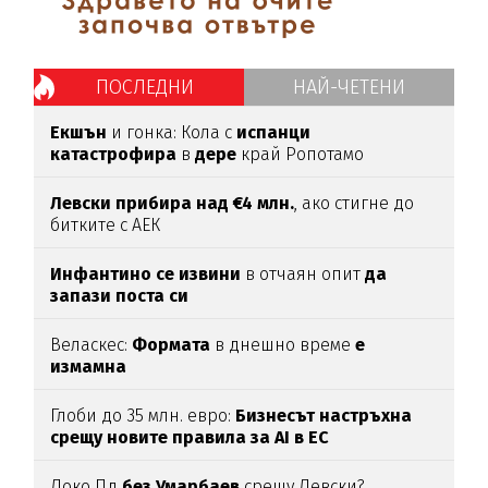
ПОСЛЕДНИ
НАЙ-ЧЕТЕНИ
Екшън
и гонка: Кола с
испанци
катастрофира
в
дере
край Ропотамо
Левски прибира над €4 млн.
, ако стигне до
битките с АЕК
Инфантино се извини
в отчаян опит
да
запази поста си
Веласкес:
Формата
в днешно време
е
измамна
Глоби до 35 млн. евро:
Бизнесът настръхна
срещу новите правила за AI в ЕС
Локо Пд
без Умарбаев
срещу Левски?