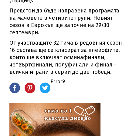
(Гърция).
Предстои да бъде направена програмата
на мачовете в четирите групи. Новият
сезон в Еврокъп ще започне на 29/30
септември.
От участващите 32 тима в редовния сезон
16 състава ще се класират за плейофите,
които ще включват осминафинали,
четвъртфинали, полуфинали и финал -
всички играни в серии до две победи.
Error9