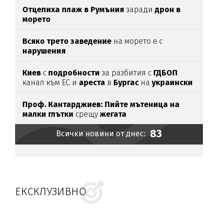
Отцепиха плаж в Румъния
заради
дрон в
морето
Всяко трето заведение
на морето е с
нарушения
Киев
с
подробности
за разбития с
ГДБОП
канал към ЕС и
ареста
в
Бургас
на
украински
наркобос
Проф. Кантарджиев: Пийте мътеница на
малки глътки
срещу
жегата
83
Всички новини от днес:
ЕКСКЛУЗИВНО