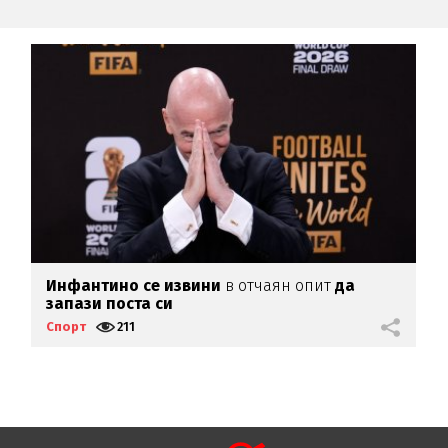
Инфантино се извини
в отчаян опит
да
В
запази поста си
и
Спорт
211
С