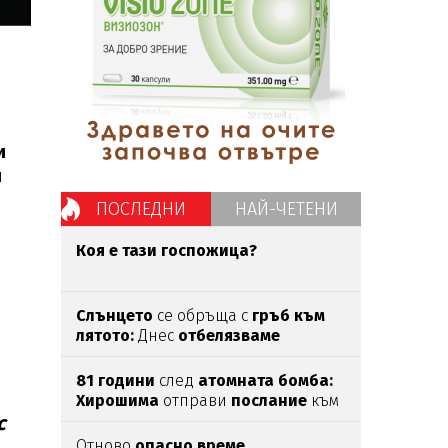
и
и
ПОСЛЕДНИ
НАЙ-ЧЕТЕНИ
Коя е тази госпожица?
Слънцето
се обръща с
гръб към
лятото:
Днес
отбелязваме
Преображение Господне
81 години
след
атомната бомба:
Хирошима
отправи
послание
към
с
света
Отново
опасно време