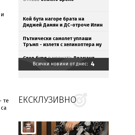
ни
Кой бута нагоре брата на
Диджей Дамян и ДС-отроче Илин
Савов?
Пътнически самолет уплаши
Тръмп - излетя с хеликоптера му
След буря
в мрежата:
Диамант
4
Всички новини от днес:
изтри профила си във фейсук
Калоян Паргов: БСП трябва да
скъса със съветофилството
ЕКСКЛУЗИВНО
Остров Козлодуй изчезна в
– те
пресъхналия Дунав
 са
Епидемията от ебола в Конго
става
по-критична отвсякога