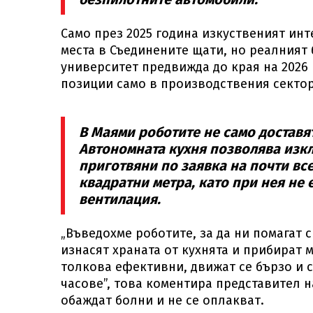
Само през 2025 година изкуственият ин
места в Съединените щати, но реалният
университет предвижда до края на 2026
позиции само в производствения сектор
В Маями роботите не само доставят
Автономната кухня позволява изкл
приготвяни по заявка на почти все
квадратни метра, като при нея не
вентилация.
„Въведохме роботите, за да ни помагат 
изнасят храната от кухнята и прибират
толкова ефективни, движат се бързо и 
часове”, това коментира представител н
обаждат болни и не се оплакват.