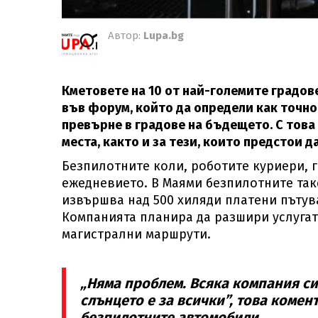
Автор:
Lupa.bg
Кметовете на 10 от най-големите градове
във форум, който да определи как точно
превърне в градове на бъдещето. С това
места, както и за тези, които предстои 
Безпилотните коли, роботите куриери, г
ежедневието. В Маями безпилотните такс
извършва над 500 хиляди платени пътува
Компанията планира да разшири услугат
магистрални маршрути.
„Няма проблем. Всяка компания си
слънцето е за всички”, това коме
безпилотните автомобили.