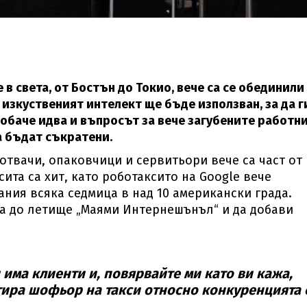
 в света, от Бостън до Токио, вече са се обединили
 изкуственият интелект ще бъде използван, за да г
 обаче идва и въпросът за вече загубените работн
да бъдат съкратени.
отвачи, опаковчици и сервитьори вече са част от
ита са хит, като роботаксито на Google вече
ния всяка седмица в над 10 американски града.
а до летище „Маями Интернешънъл“ и да добави
 има клиенти и, повярвайте ми като ви кажа,
нтира шофьор на такси относно конкуренцията 