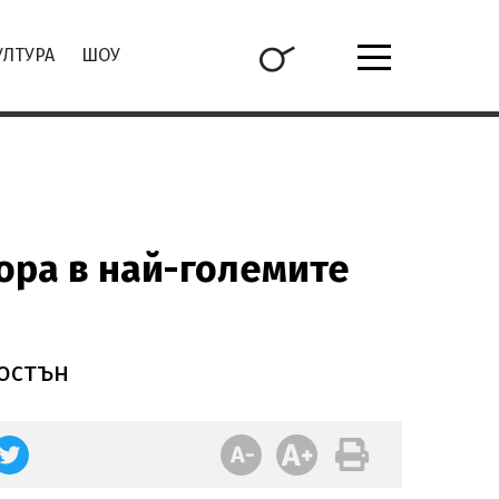
УЛТУРА
ШОУ
ора в най-големите
Бостън