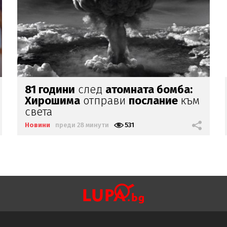
Отново
опасно време
Новини
преди 33 минути
787