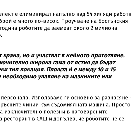
телект е елиминирал напълно над 54 хиляди работ
 брой е много по-висок. Проучване на Бостънския
 година роботите да заемеат около 2 милиона
.
 храна, но и участват в нейното приготвяне.
ючително широка гама от ястия да бъдат
ки тип локация. Площта ѝ е между 10 и 15
 е необходимо улавяне на мазнините или
с персонала. Използваме ги основно за разнасяне 
 мръсните чинии към съдомиялната машина. Просто
са изключително полезни в натоварените
а ресторант в САЩ и допълва, че роботите не се