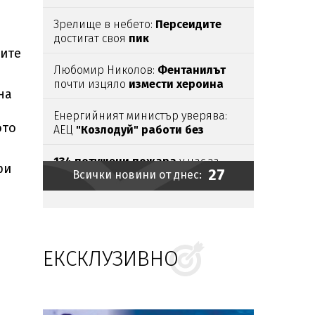
Зрелище в небето:
Персеидите
достигат своя
пик
ните
Любомир Николов:
Фентанилът
почти изцяло
измести хероина
на
Енергийният министър уверява:
ото
АЕЦ
"Козлодуй" работи без
затруднения
134 потушени пожара
у нас за
ри
27
Всички новини от днес:
денонощие с
двама пострадали
Интензивен трафик
на "Капитан
Андреево"
тази сутрин
ЕКСКЛУЗИВНО
Червено ферари се натресе
в
мантинела на пътя Варна-Бургас
Без тирове по "Тракия",
"Струма" и
Кресненското дефиле в
петък и