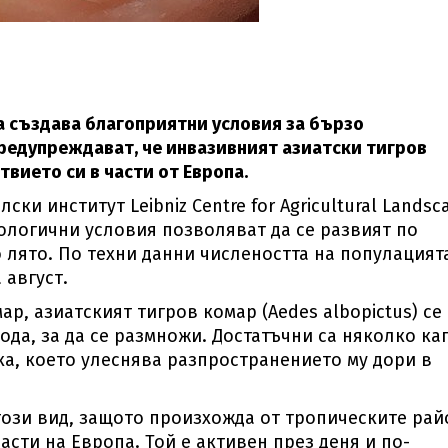
а създава благоприятни условия за бързо
редупреждават, че инвазивният азиатски тигров
вието си в части от Европа.
ки институт Leibniz Centre for Agricultural Landsc
ологични условия позволяват да се развият по
 лято. По техни данни числеността на популацият
 август.
р, азиатският тигров комар (Aedes albopictus) се
ода, за да се размножи. Достатъчни са няколко ка
ка, което улеснява разпространението му дори в
ози вид, защото произхожда от тропическите рай
асти на Европа. Той е активен през деня и по-