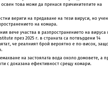
а освен това може да пренася причинителите на
естни вериги на предаване на тези вируси, но уче
пространението на комара.
ния вече участва в разпространението на вируса 
titute през 2025 г. в страната са потвърдени 14
мятат, че реалният брой вероятно е по-висок, защ
.
махване на застоялата вода около домовете, а п
ти с доказана ефективност срещу комари.