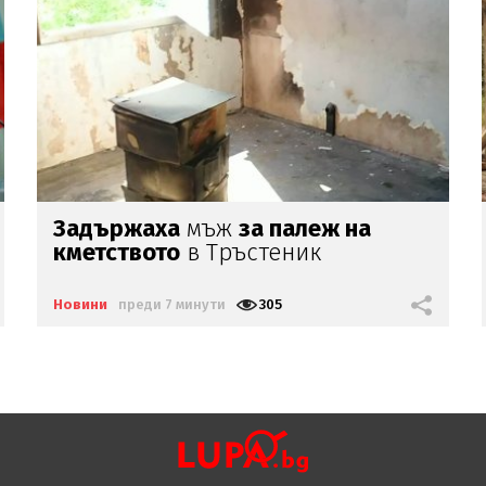
Случаите на
ебола
в ДР
Конго
надхвърлиха
4000
Новини
преди 14 минути
319