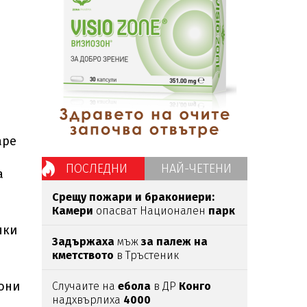
ape
ПОСЛЕДНИ
НАЙ-ЧЕТЕНИ
а
Срещу пожари и бракониери:
Камери
опасват Национален
парк
"Рила"
пки
Задържаха
мъж
за палеж на
кметството
в Тръстеник
они
Случаите на
ебола
в ДР
Конго
надхвърлиха
4000