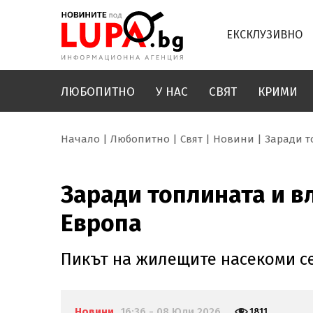
ЕКСКЛУЗИВНО
ЛЮБОПИТНО
У НАС
СВЯТ
КРИМИ
Начало
Любопитно
Свят
Новини
Заради т
Заради топлината и вл
Европа
Пикът на жилещите насекоми се
Новини
16:36 - 08 Юли 2026
1811