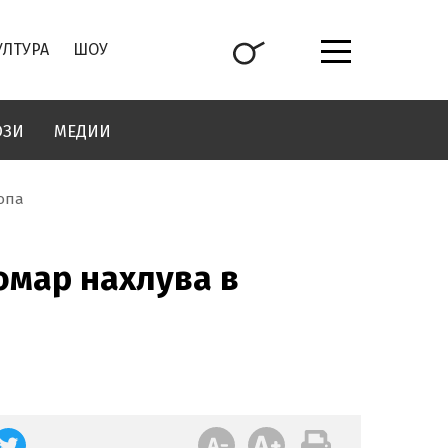
УЛТУРА
ШОУ
ОЗИ
МЕДИИ
ропа
омар нахлува в