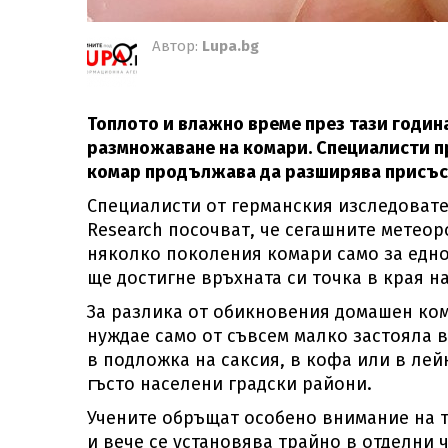
Автор:
Lupa.bg
Топлото и влажно време през тази годин
размножаване на комари. Специалисти п
комар продължава да разширява присъст
Специалисти от германския изследователс
Research посочват, че сегашните метеор
няколко поколения комари само за едно
ще достигне връхната си точка в края на
За разлика от обикновения домашен кома
нуждае само от съвсем малко застояла в
в подложка на саксия, в кофа или в лей
гъсто населени градски райони.
Учените обръщат особено внимание на т
и вече се установява трайно в отделни ч