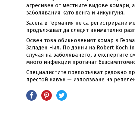
агресивен от местните видове комари, 
заболявания като денга и чикунгуня.
Засега в Германия не са регистрирани м
продължават да следят внимателно раз
Освен това обикновеният комар в Герма
Западен Нил. По данни на Robert Koch Ins
случая на заболяването, а експертите с
много инфекции протичат безсимптомно
Специалистите препоръчват редовно пре
престой навън — използване на репелен