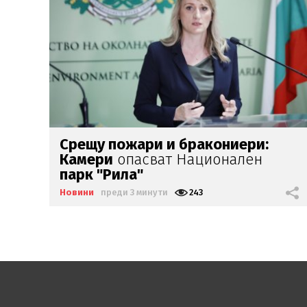
Задържаха
мъж
за палеж на
кметството
в Тръстеник
Новини
преди 7 минути
305