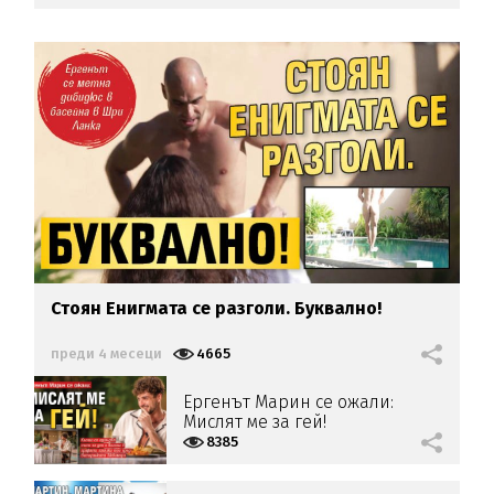
Стоян Енигмата се разголи. Буквално!
преди 4 месеци
4665
Ергенът Марин се ожали:
Мислят ме за гей!
8385