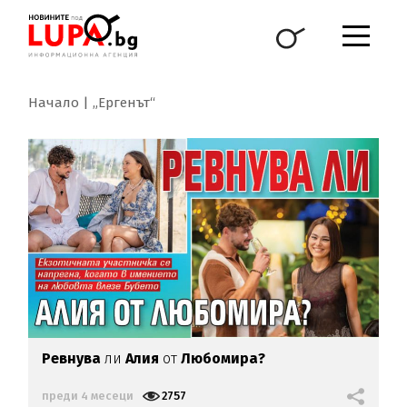
Начало
„Ергенът“
Ревнува
ли
Алия
от
Любомира?
преди 4 месеци
2757