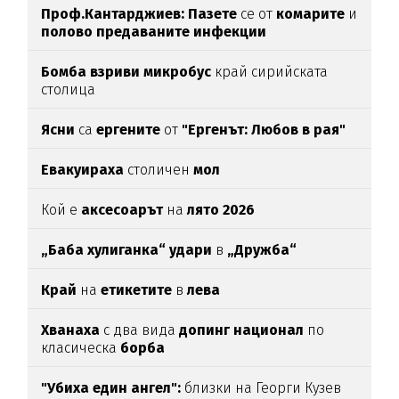
Проф.Кантарджиев: Пазете
се от
комарите
и
полово предаваните инфекции
Бомба взриви микробус
край сирийската
столица
Ясни
са
ергените
от
"Ергенът: Любов в рая"
Евакуираха
столичен
мол
Кой е
аксесоарът
на
лято 2026
„Баба хулиганка“ удари
в
„Дружба“
Край
на
етикетите
в
лева
Хванаха
с два вида
допинг национал
по
класическа
борба
"Убиха един ангел":
близки на Георги Кузев