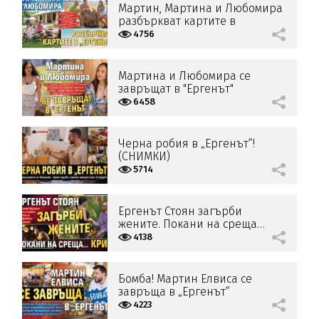
Мартин, Мартина и Любомира
разбъркват картите в
„Ергенът“
4756
Мартина и Любомира се
завръщат в "Ергенът"
6458
Черна робия в „Ергенът“!
(СНИМКИ)
5714
Ергенът Стоян загърби
жените. Покани на среща…
Крис
4138
Бомба! Мартин Елвиса се
завръща в „Ергенът“
4223