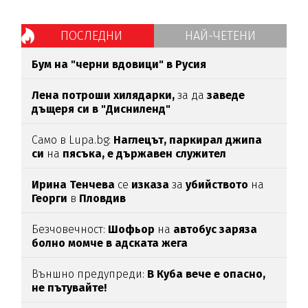
ПОСЛЕДНИ
НАЙ-ЧЕТЕНИ
Бум на "черни вдовици" в Русия
Лена потроши хилядарки,
за да
заведе
дъщеря си в "Дисниленд"
Само в Lupa.bg:
Наглецът, паркирал джипа
си
на
пясъка, е държавен служител
Ирина Тенчева
се
изказа
за
убийството
на
Георги
в
Пловдив
Безчовечност:
Шофьор
на
автобус заряза
болно момче в адската жега
Външно предупреди:
В
Куба вече е опасно,
не пътувайте!