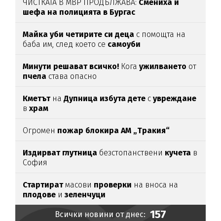
ЧИСТКАТА В МВР ПРОДЪЛЖАВА:
Смениха и
шефа на полицията в Бургас
Майка уби четирите си деца
с помощта на
баба им, след което се
самоуби
Минути решават всичко!
Кога
ужилването
от
пчела
става опасно
Кметът
на
Дупница избута дете
с
увреждане
в
храм
Огромен
пожар блокира АМ „Тракия“
Издирват глутница
безстопанствени
кучета
в
София
Стартират
масови
проверки
на вноса на
плодове
и
зеленчуци
157
Всички новини от днес: