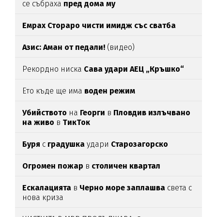
се събраха
пред дома му
Емрах Стораро чисти имидж със сватба
Азис: Аман от педали!
(видео)
Рекордно ниска
Сава удари АЕЦ „Кръшко“
Ето къде ще има
воден режим
Убийството
на
Георги
в
Пловдив излъчвано
на живо
в
ТикТок
Буря
с
градушка
удари
Старозагорско
Огромен пожар
в
столичен квартал
Ескалацията
в
Черно море заплашва
света с
нова криза