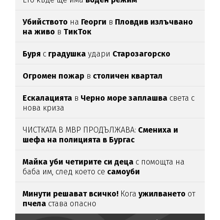
Убийството
на
Георги
в
Пловдив излъчвано
на живо
в
ТикТок
Буря
с
градушка
удари
Старозагорско
Огромен пожар
в
столичен квартал
Ескалацията
в
Черно море заплашва
света с
нова криза
ЧИСТКАТА В МВР ПРОДЪЛЖАВА:
Смениха и
шефа на полицията в Бургас
Майка уби четирите си деца
с помощта на
баба им, след което се
самоуби
Минути решават всичко!
Кога
ужилването
от
пчела
става опасно