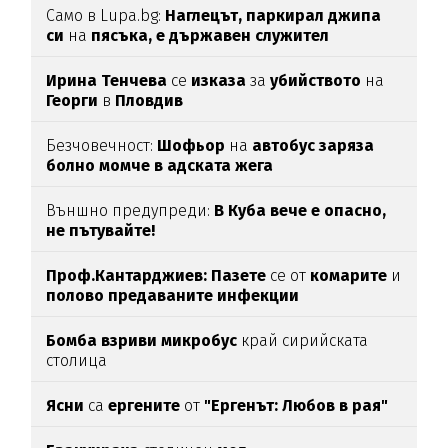
Само в Lupa.bg:
Наглецът, паркирал джипа
си
на
пясъка, е държавен служител
Ирина Тенчева
се
изказа
за
убийството
на
Георги
в
Пловдив
Безчовечност:
Шофьор
на
автобус заряза
болно момче в адската жега
Външно предупреди:
В
Куба вече е опасно,
не пътувайте!
Проф.Кантарджиев: Пазете
се от
комарите
и
полово предаваните инфекции
Бомба взриви микробус
край сирийската
столица
Ясни
са
ергените
от
"Ергенът: Любов в рая"