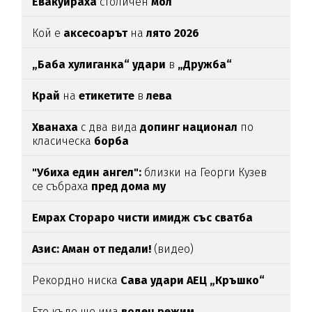
Евакуираха
столичен
мол
Кой е
аксесоарът
на
лято 2026
„Баба хулиганка“ удари
в
„Дружба“
Край
на
етикетите
в
лева
Хванаха
с два вида
допинг национал
по
класическа
борба
"Убиха един ангел":
близки на Георги Кузев
се събраха
пред дома му
Емрах Стораро чисти имидж със сватба
Азис: Аман от педали!
(видео)
Рекордно ниска
Сава удари АЕЦ „Кръшко“
Ето къде ще има
воден режим