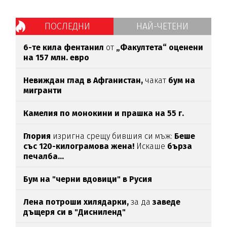
ПОСЛЕДНИ
НАЙ-ЧЕТЕНИ
6-те кила фентанил
от
„Факултета“ оценени
на 157 млн. евро
Невиждан глад в Афганистан,
чакат
бум на
мигранти
Камелия по монокини и прашка на 55 г.
Глория
изригна срещу бившия си мъж:
Беше
със 120-килограмова жена!
Искаше
бърза
печалба...
Бум на "черни вдовици" в Русия
Лена потроши хилядарки,
за да
заведе
дъщеря си в "Дисниленд"