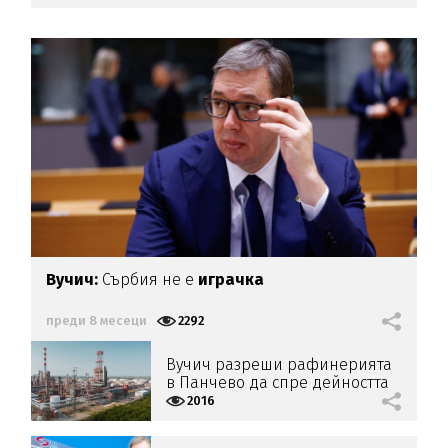
Вучич:
Сърбия не е
играчка
преди 8 месеци
2292
Вучич разреши рафинерията
в Панчево да спре дейността
си
2016