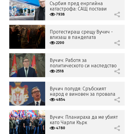
Сърбия пред енргийна
катастрофа: САЩ постави
ултиматум на Вучич
7938
Протестираш срещу Вучич -
влизаш в панделата
2200
Вучич: Работя за
политическото си наследство
2518
Вучич полудя: Сръбският
народ е виновен за провала
на националите!
4854
Вучич: Планираха да ме убият
като Чарли Кърк
4780