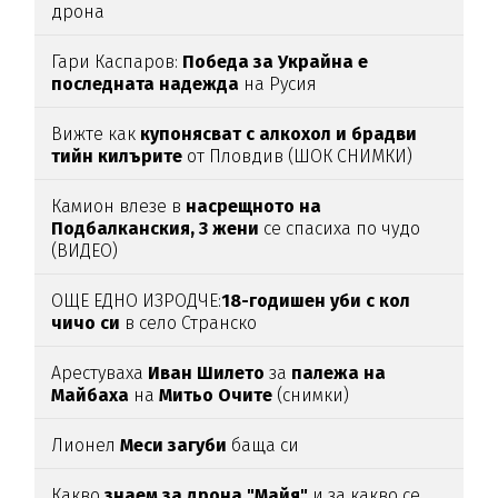
дрона
Гари Каспаров:
Победа за Украйна е
последната надежда
на Русия
Вижте как
купонясват с алкохол и брадви
тийн килърите
от Пловдив (ШОК СНИМКИ)
Камион влезе в
насрещното на
Подбалканския, 3 жени
се спасиха по чудо
(ВИДЕО)
ОЩЕ ЕДНО ИЗРОДЧЕ:
18-годишен уби с кол
чичо си
в село Странско
Арестуваха
Иван Шилето
за
палежа на
Майбаха
на
Митьо Очите
(снимки)
Лионел
Меси загуби
баща си
Какво
знаем за дрона "Майя"
и за какво се