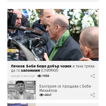
Лечков
:
Боби беше добър човек
и така трява
да го
запомним
(СНИМКИ)
преди 4 месеци
7050
България се прощава с Боби
Михайлов
4647