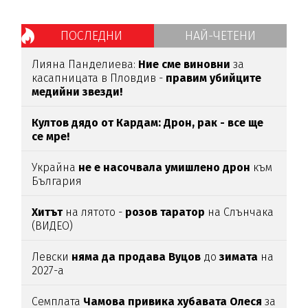
ПОСЛЕДНИ
НАЙ-ЧЕТЕНИ
Лияна Панделиева:
Ние сме виновни
за
касапницата в Пловдив -
правим убийците
медийни звезди!
Култов дядо от Кардам: Дрон, рак - все ще
се мре!
Украйна
не е насочвала умишлено дрон
към
България
Хитът
на лятото -
розов таратор
на Слънчака
(ВИДЕО)
Левски
няма да продава Вуцов
до
зимата
на
2027-а
Семплата
Чамова привика хубавата Олеся
за