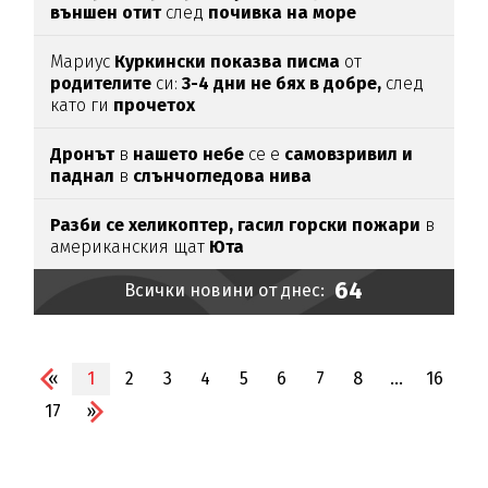
външен отит
след
почивка на море
Мариус
Куркински показва писма
от
родителите
си:
3-4 дни не бях в добре,
след
като ги
прочетох
Дронът
в
нашето небе
се е
самовзривил и
паднал
в
слънчогледова нива
Разби се хеликоптер,
гасил горски пожари
в
американския щат
Юта
64
Всички новини от днес:
«
1
2
3
4
5
6
7
8
...
16
17
»