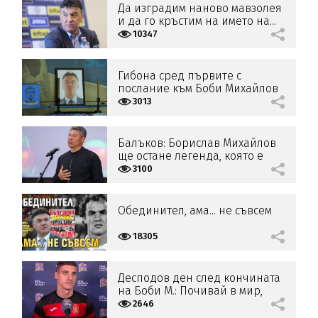
Да изградим наново мавзолея
и да го кръстим на името на...
Боби Михайлов!
10347
Гибона сред първите с
послание към Боби Михайлов
на „Герена“
3013
Балъков: Борислав Михайлов
ще остане легенда, която е
пример за младото поколение
3100
Обединител, ама... не съвсем
18305
Десподов ден след кончината
на Боби М.: Почивай в мир,
легендо!
2646