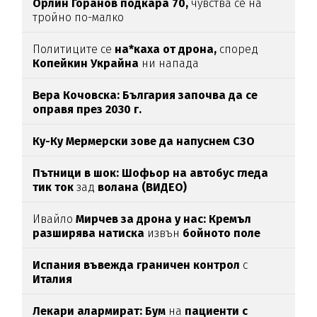
Орлин Горанов подкара 70,
чувства се на
тройно по-малко
Политиците се
на*каха от дрона,
според
Копейкин Украйна
ни напада
Вера Кочовска: България започва да се
оправя през 2030 г.
Ку-Ку Мермерски зове да напуснем СЗО
Пътници в шок: Шофьор на автобус гледа
тик ток
зад
волана (ВИДЕО)
Ивайло
Мирчев за дрона у нас: Кремъл
разширява натиска
извън
бойното поле
Испания въвежда граничен контрол
с
Италия
Лекари алармират: Бум
на
пациенти с