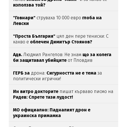
използва той?
"Говнари"
струваха 10 000 евро
глоба на
Левски
"Проста България"
цял ден пере тениски: С
какво е
облечен Димитър Стоянов?
Адв.
Людмил Рангелов: Не знам
що за колега
би защитавал убийците
от Пловдив
ГЕРБ за
дрона:
Сигурността не е тема
за
политически игрички!
Ин витро докторите
пишат кърваво писмо на
Радев: Спрете тази лудост!
МО официално: Падналият дрон е
украинска примамка