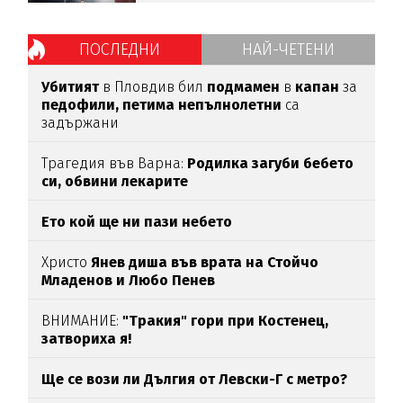
ПОСЛЕДНИ
НАЙ-ЧЕТЕНИ
Убитият
в Пловдив бил
подмамен
в
капан
за
педофили,
петима
непълнолетни
са
задържани
Трагедия във Варна:
Родилка загуби бебето
си, обвини лекарите
Ето кой ще ни пази небето
Христо
Янев диша във врата на Стойчо
Младенов и Любо Пенев
ВНИМАНИЕ:
"Тракия" гори при Костенец,
затвориха я!
Ще се вози ли Дългия от Левски-Г с метро?