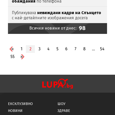
обаждания
по телефона
Публикуваха
невиждани кадри на Слънцето
с най-детайлните изображения досега
98
Всички новини от днес:
«
1
2
3
4
5
6
7
8
...
54
55
»
ЕКСКЛУЗИВНО
ШОУ
НОВИНИ
ЗДРАВЕ