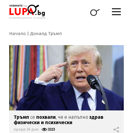
Начало
Доналд Тръмп
Тръмп
се
похвали
, че е напълно
здрав
физически и психически
преди 26 дни
3323