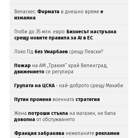
Веласкес:
Формата
в днешно време
е
измамна
Глоби до 35 млн. евро:
Бизнесът настръхна
срещу новите правила за AI в ЕС
Локо Пд
без Умарбаев
срещу Левски?
Пожар
на АМ „Тракия“ край Велинград,
движението
се регулира
Групата на ЦСКА
- най-доброто срещу Макаби
Путин променя
военната
стратегия
Жена
потроши
стъкла
на магазин, не била
доволна
от обслужването
Франция забранява
нежеланите
рекламни