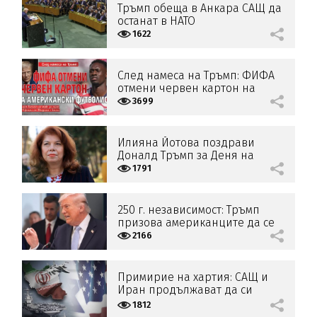
Тръмп обеща в Анкара САЩ да
останат в НАТО
1622
След намеса на Тръмп: ФИФА
отмени червен картон на
американски футболист
3699
Илияна Йотова поздрави
Доналд Тръмп за Деня на
независимостта
1791
250 г. независимост: Тръмп
призова американците да се
пазят от комунистическата
2166
заплаха
Примирие на хартия: САЩ и
Иран продължават да си
разменят удари
1812