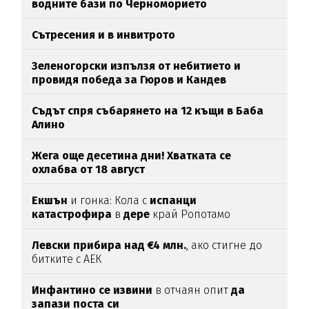
водните бази по Черноморието
Сътресения и в инвитрото
Зеленогорски изпълзя от небитието и
провидя победа за Гюров и Кандев
Съдът спря събарянето на 12 къщи в Баба
Алино
Жега още десетина дни! Хватката се
охлабва от 18 август
Екшън
и гонка: Кола с
испанци
катастрофира
в
дере
край Ропотамо
Левски прибира над €4 млн.
, ако стигне до
битките с АЕК
Инфантино се извини
в отчаян опит
да
запази поста си