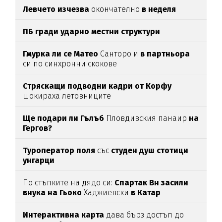
Левчето изчезва
окончателно
в неделя
ПБ гради ударно местни структури
Гмурка ли се Матео
Санторо и
в партньора
си по синхронни скокове
Стряскащи подводни кадри от Корфу
шокираха летовниците
Ще подари ли Гълъб
Пловдивския панаир
на
Гергов?
Туроператор поля
със
студен душ стотици
унгарци
По стъпките на дядо си:
Спартак Вн засили
внука на Гьоко
Хаджиевски
в Катар
Интерактивна карта
дава бърз достъп до