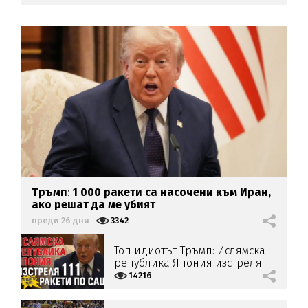
Тръмп
:
1 000 ракети са насочени към Иран,
ако решат да ме убият
преди 26 дни
3342
Топ идиотът Тръмп: Ислямска
република Япония изстреля
111 ракети по САЩ
14216