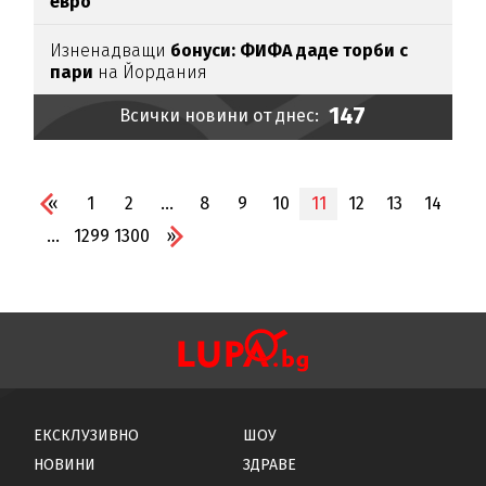
евро
Изненадващи
бонуси:
ФИФА даде торби с
пари
на Йордания
147
Всички новини от днес:
«
1
2
...
8
9
10
11
12
13
14
...
1299
1300
»
ЕКСКЛУЗИВНО
ШОУ
НОВИНИ
ЗДРАВЕ