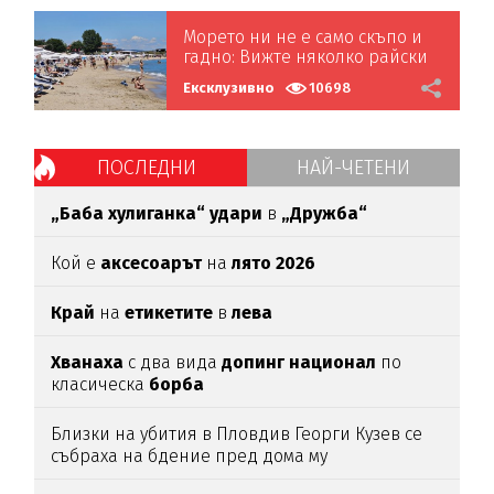
Морето ни не е само скъпо и
гадно: Вижте няколко райски
кътчета, на които да почивате
Ексклузивно
10698
ПОСЛЕДНИ
НАЙ-ЧЕТЕНИ
„Баба хулиганка“ удари
в
„Дружба“
Кой е
аксесоарът
на
лято 2026
Край
на
етикетите
в
лева
Хванаха
с два вида
допинг национал
по
класическа
борба
Близки на убития в Пловдив Георги Кузев се
събраха на бдение пред дома му