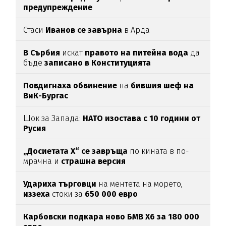
предупреждение
Стаси
Иванов се завърна
в Арда
В Сърбия
искат
правото на питейна вода
да
бъде
записано в Конституцията
Повдигнаха обвинение
на
бившия шеф на
ВиК-Бургас
Шок за Запада:
НАТО изостава с 10 години от
Русия
„Досиетата Х“ се завръща
по кината в по-
мрачна и
страшна версия
Удариха
търговци
на ментета на морето,
иззеха
стоки за
650
000
евро
Карбовски подкара ново БМВ Х6 за 180 000