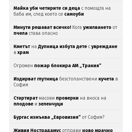
Майка уби четирите си деца
с помощта на
баба им, след което се
самоуби
Минути решават всичко!
Кога
ужилването
от
пчела
става опасно
Кметът
на
Дупница избута дете
с
увреждане
в
храм
Огромен
пожар блокира АМ „Тракия“
Издирват глутница
безстопанствени
кучета
в
София
Стартират
масови
проверки
на вноса на
плодове
и
зеленчуци
Бургас измъква „Евровизия“
от София?
Живия Нострадамус
отправи
ново мрачно