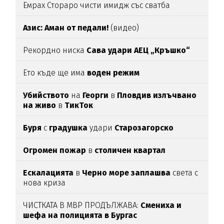
Емрах Стораро чисти имидж със сватба
Азис: Аман от педали!
(видео)
Рекордно ниска
Сава удари АЕЦ „Кръшко“
Ето къде ще има
воден режим
Убийството
на
Георги
в
Пловдив излъчвано
на живо
в
ТикТок
Буря
с
градушка
удари
Старозагорско
Огромен пожар
в
столичен квартал
Ескалацията
в
Черно море заплашва
света с
нова криза
ЧИСТКАТА В МВР ПРОДЪЛЖАВА:
Смениха и
шефа на полицията в Бургас