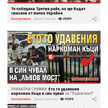
Те победиха Третия райх, но ще бъдат
смазани от малка Украйна
Ексклузивно
преди 1 месец
25599
УНИКАЛНИ СНИМКИ:
Ето го удавения
наркоман Къци в син чувал
на "Лъвов мост"
(18+)
Ексклузивно
преди 2 месеци
19209