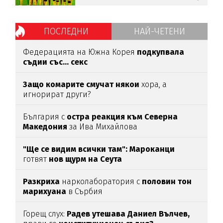
ПОСЛЕДНИ
НАЙ-ЧЕТЕНИ
Федерацията на Южна Корея
подкупвала
съдии със... секс
Защо комарите смучат някои
хора, а
игнорират други?
България с
остра реакция към Северна
Македония
за Ива Михайлова
"Ще се видим всички там":
Мароканци
готвят
нов щурм на Сеута
Разкриха
нарколаборатория с
половин тон
марихуана
в Сърбия
Горещ слух:
Радев утешава Даниел Вълчев,