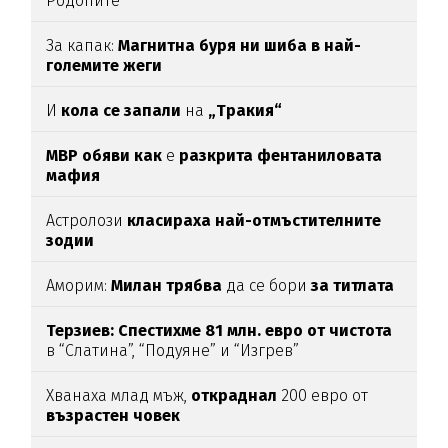
Родопите
За капак:
Магнитна буря ни шиба в най-
големите жеги
И
кола се запали
на
„Тракия“
МВР обяви как
е
разкрита фентаниловата
мафия
Астролози
класираха най-отмъстителните
зодии
Аморим:
Милан трябва
да се бори
за титлата
Терзиев: Спестихме 81 млн. евро от чистота
в “Слатина”, “Подуяне” и “Изгрев”
Хванаха млад мъж,
откраднал
200 евро от
възрастен
човек