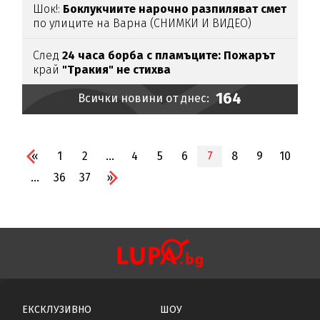
Шок!:
Боклукчиите нарочно разпиляват смет
по улиците на Варна (СНИМКИ И ВИДЕО)
След
24 часа борба с пламъците: Пожарът
край
"Тракия" не стихва
164
Всички новини от днес:
«
1
2
...
4
5
6
7
8
9
10
...
36
37
»
ЕКСКЛУЗИВНО
ШОУ