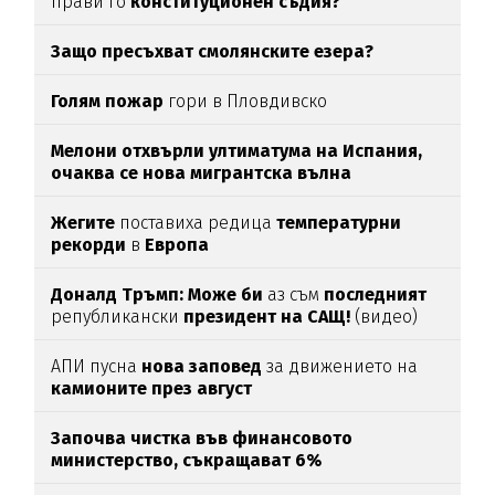
прави го
конституционен съдия?
Защо пресъхват смолянските езера?
Голям пожар
гори в Пловдивско
Мелони отхвърли ултиматума на Испания,
очаква се нова мигрантска вълна
Жегите
поставиха редица
температурни
рекорди
в
Европа
Доналд Тръмп:
Може би
аз съм
последният
републикански
президент на САЩ!
(видео)
АПИ пусна
нова заповед
за движението на
камионите през август
Започва чистка във финансовото
министерство, съкращават 6%