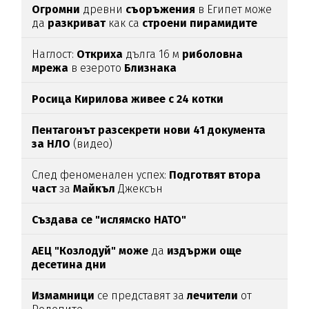
Огромни
древни
съоръжения
в Египет може
да
разкриват
как са
строени пирамидите
Наглост:
Откриха
дълга 16 м
риболовна
мрежа
в езерото
Близнака
Росица Кирилова
живее с 24 котки
Пентагонът разсекрети нови 41 документа
за НЛО
(видео)
След феноменален успех:
Подготвят втора
част
за
Майкъл
Джексън
Създава се "ислямско НАТО"
АЕЦ "Козлодуй" може
да
издържи още
десетина дни
Измамници
се представят за
лечители
от