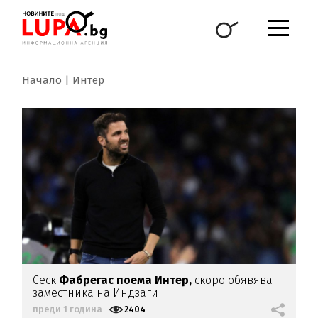
Начало
Интер
Сеск
Фабрегас поема Интер,
скоро обявяват
заместника на Индзаги
преди 1 година
2404