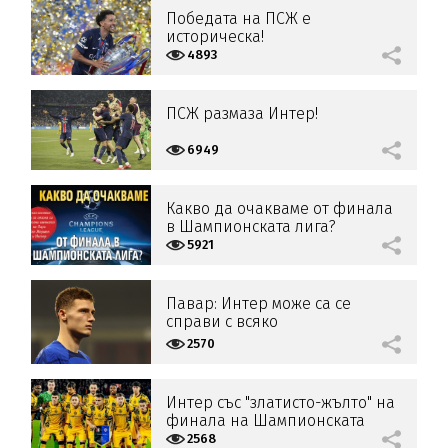
Победата на ПСЖ е
историческа!
4893
ПСЖ размаза Интер!
6949
Какво да очакваме от финала
в Шампионската лига?
5921
Павар: Интер може са се
справи с всяко
предизвикателство
2570
Интер със "златисто-жълто" на
финала на Шампионската
лига
2568