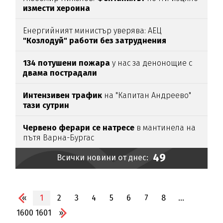
измести хероина
Енергийният министър уверява: АЕЦ
"Козлодуй" работи без затруднения
134 потушени пожара
у нас за денонощие с
двама пострадали
Интензивен трафик
на "Капитан Андреево"
тази сутрин
Червено ферари се натресе
в мантинела на
пътя Варна-Бургас
49
Всички новини от днес:
«
1
2
3
4
5
6
7
8
...
1600
1601
»