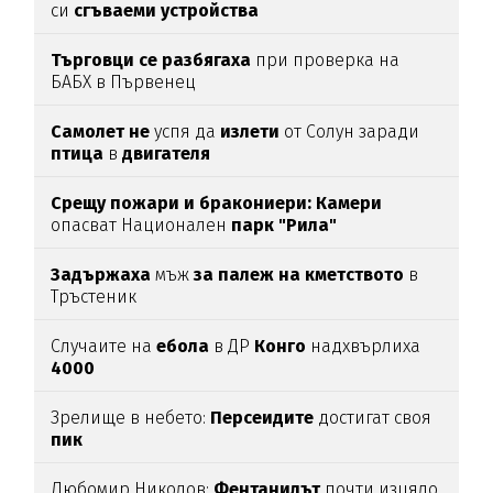
си
сгъваеми устройства
Търговци се разбягаха
при проверка на
БАБХ в Първенец
Самолет не
успя да
излети
от Солун заради
птица
в
двигателя
Срещу пожари и бракониери: Камери
опасват Национален
парк "Рила"
Задържаха
мъж
за палеж на кметството
в
Тръстеник
Случаите на
ебола
в ДР
Конго
надхвърлиха
4000
Зрелище в небето:
Персеидите
достигат своя
пик
Любомир Николов:
Фентанилът
почти изцяло