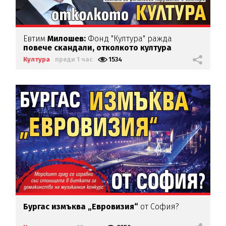
Евтим
Милошев:
Фонд "Култура" ражда
повече скандали, отколкото култура
Култура
преди 1 час
1534
Бургас измъква „Евровизия“
от София?