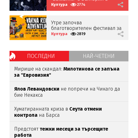
продажба от днес
Култура
2774
Утре започва
благотворителен фестивал за
подпомагане на онкоболни
Култура
2819
деца
ПОСЛЕДНИ
НАЙ-ЧЕТЕНИ
Мирише на скандал:
Милотинова се запъна
за "Евровизия"
Ялов Левандовски
не попречи на Чикаго да
бие Некакса
Хуматиранната криза в
Сеута отмени
контрола
на Барса
Предстоят
тежки месеци за търсещите
работа