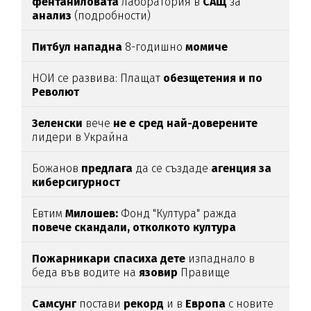
фентаниловата
лаборатория в
САЩ
за
анализ
(подробности)
Питбул нападна
8-годишно
момиче
НОИ се развива: Плащат
обезщетения и по
Револют
Зеленски
вече
не е сред най-доверените
лидери в Украйна
Божанов
предлага
да се създаде
агенция за
киберсигурност
Евтим
Милошев:
Фонд "Култура" ражда
повече скандали, отколкото култура
Пожарникари спасиха дете
изпаднало в
беда във водите на
язовир
Правище
Самсунг
постави
рекорд
и в
Европа
с новите