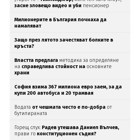
засне зловещо видео и уби
пенсионер
Милионерите в България почнаха да
намаляват
Защо през лятото зачестяват болките в
кръста?
Властта предлага
методика за определяне
на
справедлива стойност на
основните
храни
София взима 367 милиона евро заем, за да
купи 200 автобуса и 20 трамвая
Водата
от чешмата често е по-добра
от
бутилираната
Горещ слух:
Радев утешава Даниел Вълчев,
прави го
конституционен съдия?