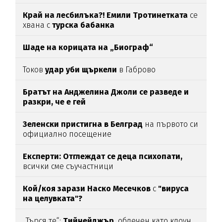
Край на лесбилъка?!
Емили Тротинетката
се
хвана с
турска бабанка
Шаде на корицата на „Биограф“
Токов
удар уби щъркели
в Габрово
Братът на Анджелина Джоли се разведе и
разкри, че е гей
Зеленски пристигна в Белград
на първото си
официално посещение
Експерти: Отглеждат се деца психопати,
всички сме съучастници
Кой/коя зарази
Наско Месечков
с
"вируса
на целувката"?
„Търся те“:
Тийнейджър,
облечен като клоун,