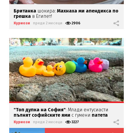
Британка
шокира:
Махнаха ми апендикса по
грешка
в Египет!
Куриози
преди 2 месеци
2906
"Топ дупка на София"
:
Млади ентусиасти
пълнят софийските ями
с гумени
патета
Куриози
преди 2 месеци
3227