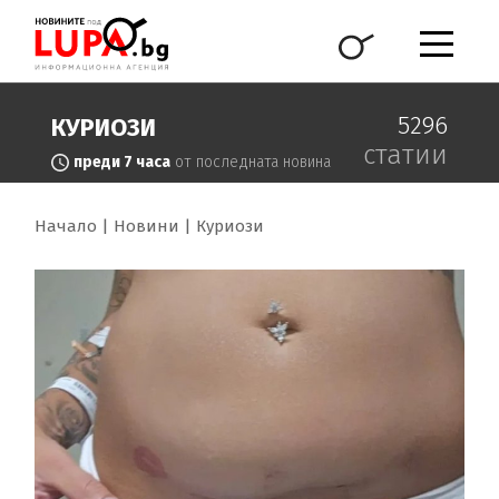
5296
КУРИОЗИ
статии
преди 7 часа
от последната новина
Начало
Новини
Куриози