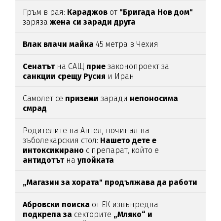
Гръм в рая:
Караджов
от
"Бригада Нов дом"
заряза
жена си заради друга
Влак влачи майка
45 метра в Чехия
Сенатът
на САЩ
прие
законопроект за
санкции срещу Русия
и Иран
Самолет се
приземи
заради
непоносима
смрад
Родителите на Ангел, починал на
зъболекарския стол:
Нашето дете е
интоксикирано
с препарат, който е
антидотът
на
упойката
„Магазин за хората"
продължава да работи
Абровски поиска
от ЕК извънредна
подкрепа за
секторите
„Мляко“ и