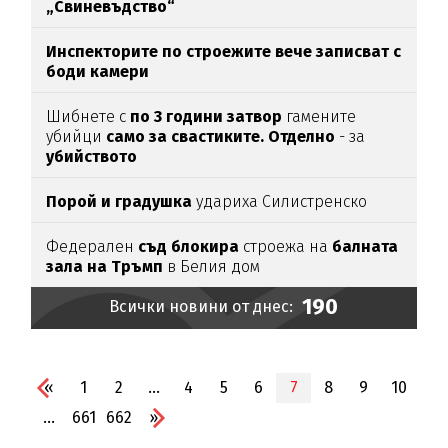
„Свиневъдство“
Инспекторите по строежите вече записват с
боди камери
Шибнете с
по 3 години затвор
гамените
убийци
само за свастиките. Отделно
- за
убийството
Порой и градушка
удариха Силистренско
Федерален
съд блокира
строежа на
балната
зала на Тръмп
в Белия дом
190
Всички новини от днес:
«
1
2
...
4
5
6
7
8
9
10
...
661
662
»