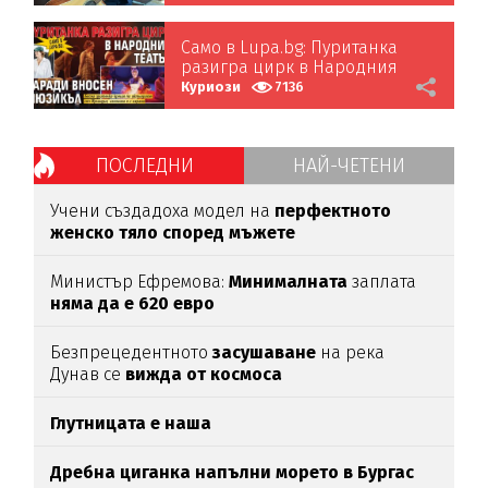
Само в Lupa.bg: Пуританка
разигра цирк в Народния
театър заради вносен
Куриози
7136
мюзикъл
ПОСЛЕДНИ
НАЙ-ЧЕТЕНИ
Учени създадоха модел на
перфектното
женско тяло според мъжете
Министър Ефремова:
Минималната
заплата
няма да е 620 евро
Безпрецедентното
засушаване
на река
Дунав се
вижда от космоса
Глутницата е наша
Дребна циганка напълни морето в Бургас