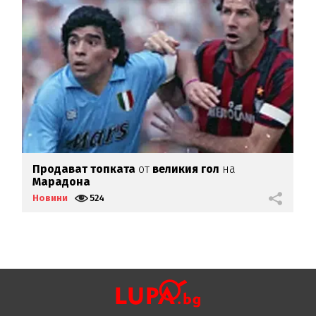
Продават топката
от
великия гол
на
С
Марадона
п
Новини
524
Н