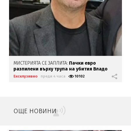
МИСТЕРИЯТА СЕ ЗАПЛИТА:
Пачки евро
разпилени върху трупа на убития Владо
Загатото
Ексклузивно
преди 4 часа
10102
ОЩЕ НОВИНИ