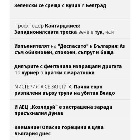
Зеленски се среща с Вучич
в
Белград
Проф. Тодор
Кантарджиев:
Западнонилската
треска
вече е
тук,
най-
опасна е за
хората над 60
Изпълнителят
на
"Деспасито"
в
България: Аз
съм обикновен, спокоен, съпруг и баща
Дилърите с фентанила изпращали дрогата
по
куриер
в
пратки с маратонки
МИСТЕРИЯТА СЕ ЗАПЛИТА:
Пачки евро
разпилени върху трупа на убития Владо
Загатото
И АЕЦ „Козлодуй“ е застрашена заради
пресъхналия Дунав
Внимание! Опасни горещини в цяла
България днес