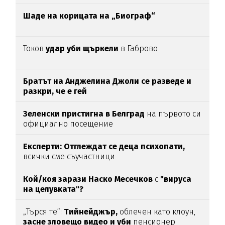
Шаде на корицата на „Биограф“
Токов
удар уби щъркели
в Габрово
Братът на Анджелина Джоли се разведе и
разкри, че е гей
Зеленски пристигна в Белград
на първото си
официално посещение
Експерти: Отглеждат се деца психопати,
всички сме съучастници
Кой/коя зарази
Наско Месечков
с
"вируса
на целувката"?
„Търся те“:
Тийнейджър,
облечен като клоун,
засне зловещо видео и уби
пенсионер