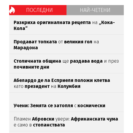
ПОСЛЕДНИ
НАЙ-ЧЕТЕНИ
Разкриха оригиналната рецепта
на
„Кока-
Кола“
Продават топката
от
великия гол
на
Марадона
Столичната община
ще
раздава вода
и през
почивните дни
Абелардо де ла Есприеля положи клетва
като
президент
на
Колумбия
Учени: Земята се затопля
с
космически
темпове
Пламен
Абровски
увери:
Африканската чума
е само в
стопанствата