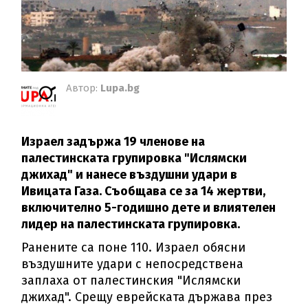
Автор:
Lupa.bg
Израел задържа 19 членове на
палестинската групировка "Ислямски
джихад" и нанесе въздушни удари в
Ивицата Газа. Съобщава се за 14 жертви,
включително 5-годишно дете и влиятелен
лидер на палестинската групировка.
Ранените са поне 110. Израел обясни
въздушните удари с непосредствена
заплаха от палестинския "Ислямски
джихад". Срещу еврейската държава през