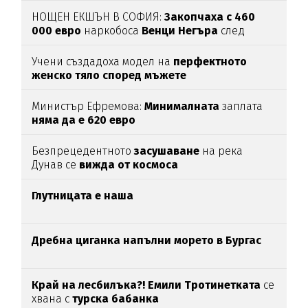
НОЩЕН ЕКШЪН В СОФИЯ:
Закопчаха с 460
000 евро
наркобоса
Венци Негъра
след
бясна гонка
Учени създадоха модел на
перфектното
женско тяло според мъжете
Министър Ефремова:
Минималната
заплата
няма да е 620 евро
Безпрецедентното
засушаване
на река
Дунав се
вижда от космоса
Глутницата е наша
Дребна циганка напълни морето в Бургас
Край на лесбилъка?!
Емили Тротинетката
се
хвана с
турска бабанка