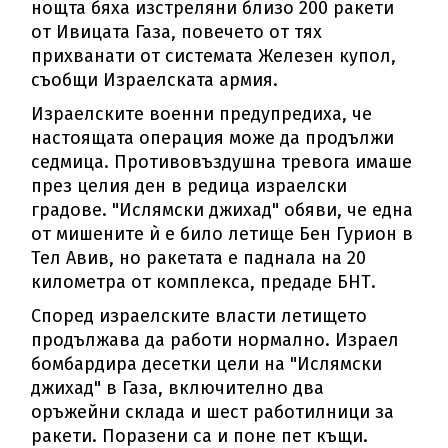
нощта бяха изстреляни близо 200 ракети
от Ивицата Газа, повечето от тях
прихванати от системата Железен купол,
съобщи Израелската армия.
Израелските военни предупредиха, че
настоящата операция може да продължи
седмица. Противовъздушна тревога имаше
през целия ден в редица израелски
градове. "Ислямски джихад" обяви, че една
от мишените ѝ е било летище Бен Гурион в
Тел Авив, но ракетата е паднала на 20
километра от комплекса, предаде БНТ.
Според израелските власти летището
продължава да работи нормално. Израел
бомбардира десетки цели на "Ислямски
джихад" в Газа, включително два
оръжейни склада и шест работилници за
ракети. Поразени са и поне пет къщи.