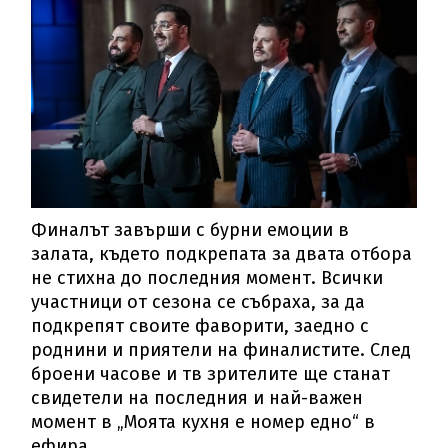
Финалът завърши с бурни емоции в
залата, където подкрепата за двата отбора
не стихна до последния момент. Всички
участници от сезона се събраха, за да
подкрепят своите фаворити, заедно с
роднини и приятели на финалистите. След
броени часове и тв зрителите ще станат
свидетели на последния и най-важен
момент в „Моята кухня е номер едно“ в
ефира.