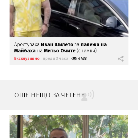
Арестуваха
Иван Шилето
за
палежа на
Майбаха
на
Митьо Очите
(снимки)
Ексклузивно
преди 3 часа
4433
ОЩЕ НЕЩО ЗА ЧЕТЕНЕ