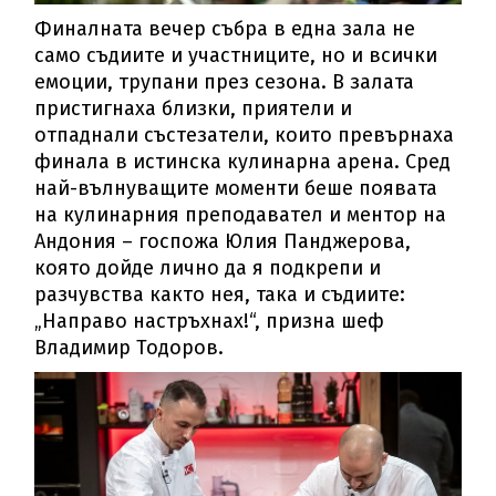
Финалната вечер събра в една зала не
само съдиите и участниците, но и всички
емоции, трупани през сезона. В залата
пристигнаха близки, приятели и
отпаднали състезатели, които превърнаха
финала в истинска кулинарна арена. Сред
най-вълнуващите моменти беше появата
на кулинарния преподавател и ментор на
Андония – госпожа Юлия Панджерова,
която дойде лично да я подкрепи и
разчувства както нея, така и съдиите:
„Направо настръхнах!“, призна шеф
Владимир Тодоров.