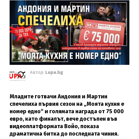
Автор:
Lupa.bg
Младите готвачи Андония и Мартин
спечелиха първия сезон на „Моята кухня е
номер едно“ и голямата награда от 75 000
евро, като финалът, вече достъпен във
видеоплатформата Войо, показа
драматична битка до последната чиния.