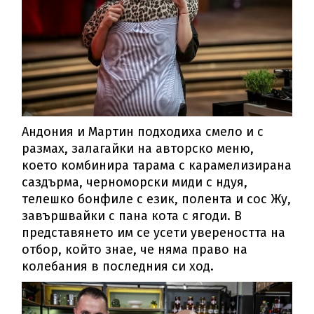
Андония и Мартин подходиха смело и с
размах, залагайки на авторско меню,
което комбинира тарама с карамелизирана
саздърма, черноморски миди с ндуя,
телешко бонфиле с език, полента и сос Жу,
завършвайки с пана кота с ягоди. В
представянето им се усети увереността на
отбор, който знае, че няма право на
колебания в последния си ход.