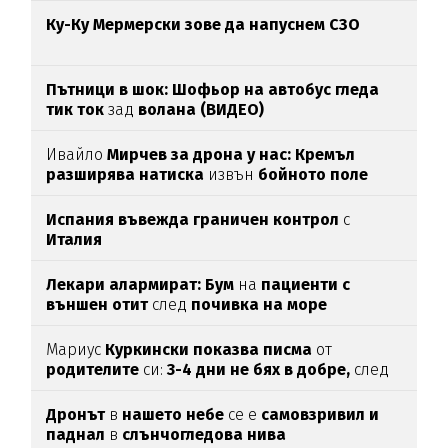
Ку-Ку Мермерски зове да напуснем СЗО
Пътници в шок: Шофьор на автобус гледа
тик ток
зад
волана (ВИДЕО)
Ивайло
Мирчев за дрона у нас: Кремъл
разширява натиска
извън
бойното поле
Испания въвежда граничен контрол
с
Италия
Лекари алармират: Бум
на
пациенти с
външен отит
след
почивка на море
Мариус
Куркински показва писма
от
родителите
си:
3-4 дни не бях в добре,
след
като ги
прочетох
Дронът
в
нашето небе
се е
самовзривил и
паднал
в
слънчогледова нива