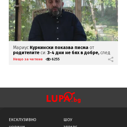
Мариус
Куркински показва писма
от
К
родителите
си:
3-4 дни не бях в добре,
след
х
като ги
прочетох
Нещо за четене
6255
Н
ЕКСКЛУЗИВНО
ШОУ