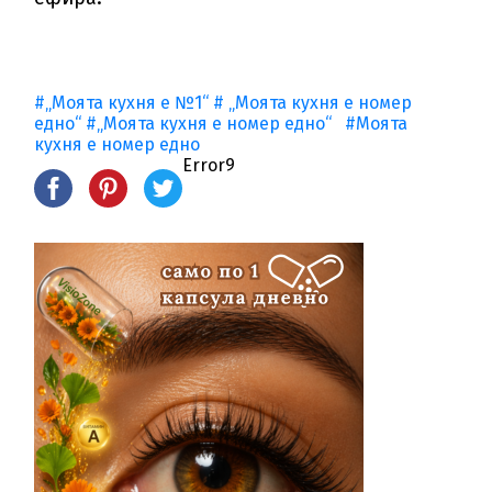
#„Моята кухня е №1“
# „Моята кухня е номер
едно“
#„Моята кухня е номер едно“
#Моята
кухня е номер едно
Error9