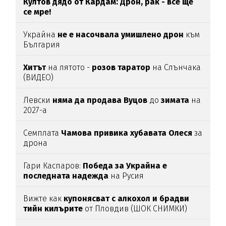
Култов дядо от Кардам: Дрон, рак - все ще
се мре!
Украйна
не е насочвала умишлено дрон
към
България
Хитът
на лятото -
розов таратор
на Слънчака
(ВИДЕО)
Левски
няма да продава Вуцов
до
зимата
на
2027-а
Семплата
Чамова привика хубавата Олеся
за
дрона
Гари Каспаров:
Победа за Украйна е
последната надежда
на Русия
Вижте как
купонясват с алкохол и брадви
тийн килърите
от Пловдив (ШОК СНИМКИ)