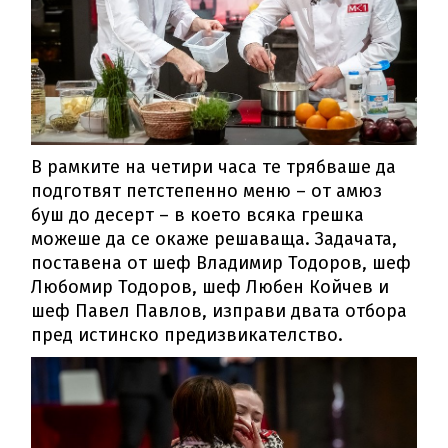
В рамките на четири часа те трябваше да
подготвят петстепенно меню – от амюз
буш до десерт – в което всяка грешка
можеше да се окаже решаваща. Задачата,
поставена от шеф Владимир Тодоров, шеф
Любомир Тодоров, шеф Любен Койчев и
шеф Павел Павлов, изправи двата отбора
пред истинско предизвикателство.