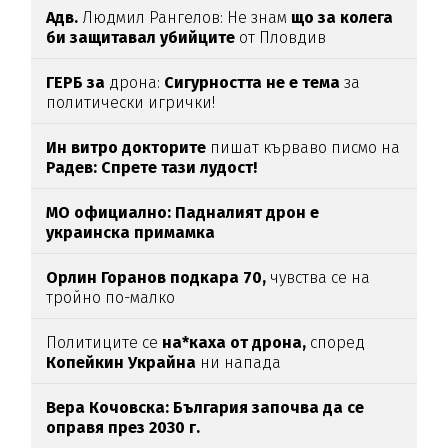
Адв.
Людмил Рангелов: Не знам
що за колега
би защитавал убийците
от Пловдив
ГЕРБ за
дрона:
Сигурността не е тема
за
политически игрички!
Ин витро докторите
пишат кърваво писмо на
Радев: Спрете тази лудост!
МО официално: Падналият дрон е
украинска примамка
Орлин Горанов подкара 70,
чувства се на
тройно по-малко
Политиците се
на*каха от дрона,
според
Копейкин Украйна
ни напада
Вера Кочовска: България започва да се
оправя през 2030 г.