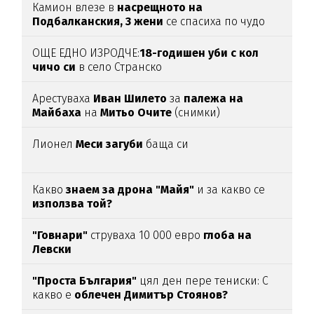
Камион влезе в
насрещното на
Подбалканския, 3 жени
се спасиха по чудо
(ВИДЕО)
ОЩЕ ЕДНО ИЗРОДЧЕ:
18-годишен уби с кол
чичо си
в село Странско
Арестуваха
Иван Шилето
за
палежа на
Майбаха
на
Митьо Очите
(снимки)
Лионел
Меси загуби
баща си
Какво
знаем за дрона "Майя"
и за какво се
използва той?
"Говнари"
струваха 10 000 евро
глоба на
Левски
"Проста България"
цял ден пере тениски: С
какво е
облечен Димитър Стоянов?