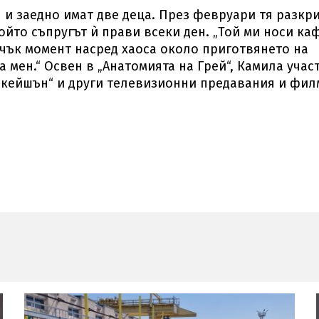
 и заедно имат две деца. През февруари тя разкр
ойто съпругът ѝ прави всеки ден. „Той ми носи ка
ичък момент насред хаоса около приготвянето на
 мен.“ Освен в „Анатомията на Грей“, Камила учас
рникейшън“ и други телевизионни предавания и фил