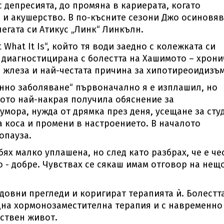
 депресията, до промяна в кариерата, когато
 и акушерство. В по-късните сезони Джо осиновя
егата си Атикус „Линк“ Линкълн.
 What It Is“, който тя води заедно с колежката си
е диагностицирана с болестта на Хашимото – хрон
жлеза и най-честата причина за хипотиреоидизъм
унно заболяване“ първоначално я е изплашил, но
ото най-накрая получила обяснение за
мора, нужда от дрямка през деня, усещане за студ
ща коса и промени в настроението. В началото
опауза.
ях малко уплашена, но след като разбрах, че е че
о - добре. Чувствах се сякаш имам отговор на нещо
едовни прегледи и коригират терапията ѝ. Болестт
дна хормонозаместителна терапия и с навременно
ествен живот.