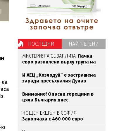
ПОСЛЕДНИ
НАЙ-ЧЕТЕНИ
МИСТЕРИЯТА СЕ ЗАПЛИТА:
Пачки
ни
евро разпилени върху трупа на
убития Владо Загатото
И АЕЦ „Козлодуй“ е застрашена
заради пресъхналия Дунав
 да
ласа
Внимание! Опасни горещини в
mb
цяла България днес
НОЩЕН ЕКШЪН В СОФИЯ:
Закопчаха с 460 000 евро
наркобоса
Венци Негъра
след
но
бясна гонка