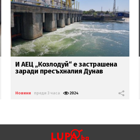
Внимание! Опасни горещини в
цяла България днес
Новини
преди 3 часа
1960