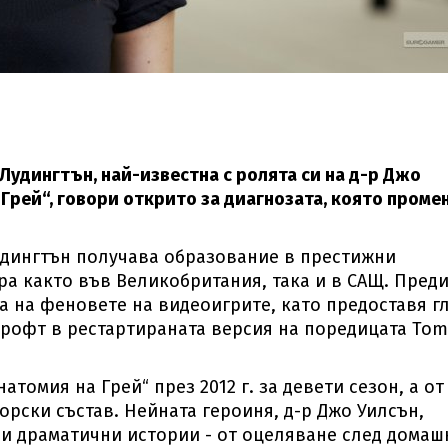
удингтън, най-известна с ролята си на д-р Джо
Грей“, говори открито за диагнозата, която проме
 Лудингтън получава образование в престижни
а както във Великобритания, така и в САЩ. Преди
а на феновете на видеоигрите, като предоставя г
Крофт в рестартираната версия на поредицата To
томия на Грей“ през 2012 г. за девети сезон, а от
орски състав. Нейната героиня, д-р Джо Уилсън,
 драматични истории - от оцеляване след домаш