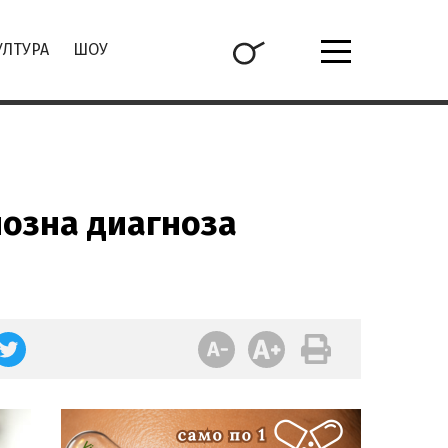
УЛТУРА
ШОУ
иозна диагноза