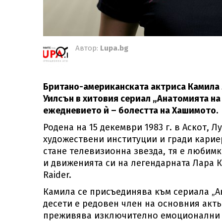
Автор:
Lupa.bg
Британо-американската актриса Камила Л
Уилсън в хитовия сериал „Анатомията на 
ежедневието ѝ – болестта на Хашимото.
Родена на 15 декември 1983 г. в Аскот,
художествени институции и гради кариер
стане телевизионна звезда, тя е любимк
и движенията си на легендарната Лара 
Raider.
Камила се присъединява към сериала „Ана
десети е редовен член на основния акть
преживява изключително емоционални и