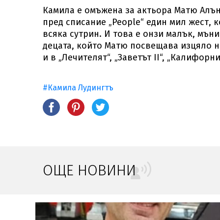
Камила е омъжена за актьора Матю Алън
пред списание „People“ един мил жест, к
всяка сутрин. И това е онзи малък, мън
децата, който Матю посвещава изцяло на
и в „Лечителят“, „Заветът II“, „Калифо
#Камила Лудингтъ
ОЩЕ НОВИНИ