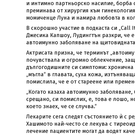
и интимно партньорско насилие, борба с
преминава от хирургия към гинекология
момиченце Луна и намира любовта в кол
В скорошно участие в подкаста си „Call It
Джесика Капшоу, Лудингтън разкри, че 
автоимунно заболяване на щитовидната 
Актрисата призна, че терминът „автоим
почувствала и огромно облекчение, защ
дългогодишните си симптоми: хронична у
„мъгла“ в главата, суха кожа, изтънява
помислила, че е от стареене или премен
„Когато казаха автоимунно заболяване, б
срещано, си помислих, е, това е лошо, н
което знаех, че се случва.“
Лекарите сега следят състоянието ѝ с р
Хашимото най-често се лекува с тиреои
лечение пациентите могат да водят кач