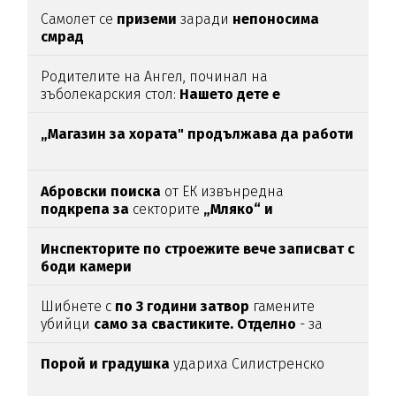
Самолет се
приземи
заради
непоносима
смрад
Родителите на Ангел, починал на
зъболекарския стол:
Нашето дете е
интоксикирано
с препарат, който е
антидотът
на
упойката
„Магазин за хората"
продължава да работи
Абровски поиска
от ЕК извънредна
подкрепа за
секторите
„Мляко“ и
„Свиневъдство“
Инспекторите по строежите вече записват с
боди камери
Шибнете с
по 3 години затвор
гамените
убийци
само за свастиките. Отделно
- за
убийството
Порой и градушка
удариха Силистренско