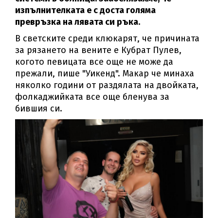
изпълнителката е с доста голяма
превръзка на лявата си ръка.
В светските среди клюкарят, че причината
за рязането на вените е Кубрат Пулев,
когото певицата все още не може да
прежали, пише "Уикенд". Макар че минаха
няколко години от раздялата на двойката,
фолкаджийката все още бленува за
бившия си.