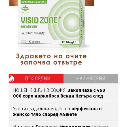
ПОСЛЕДНИ
НАЙ-ЧЕТЕНИ
НОЩЕН ЕКШЪН В СОФИЯ:
Закопчаха с 460
000 евро
наркобоса Венци Негъра
след
бясна гонка
Учени създадоха модел на
перфектното
женско тяло според мъжете