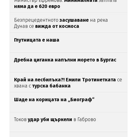
Министър Ефремова:
Минималната
заплата
няма да е 620 евро
Безпрецедентното
засушаване
на река
Дунав се
вижда от космоса
Глутницата е наша
Дребна циганка напълни морето в Бургас
Край на лесбилъка?!
Емили Тротинетката
се
хвана с
турска бабанка
Шаде на корицата на „Биограф“
Токов
удар уби щъркели
в Габрово