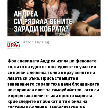
Автор:
Lupa.bg
Фолк певицата Андреа изплаши феновете
си, като на едно от последните си участия
се появи с лепенка точно върху вените на
лявата си ръка. Присъстващите в
заведението се запитаха дали блондинката
не е правила опит за самоубийство, като си
е прерязала вените, или просто марлята
крие следите от абокат и тя е била на
системи в болница. Заабелязахме, че