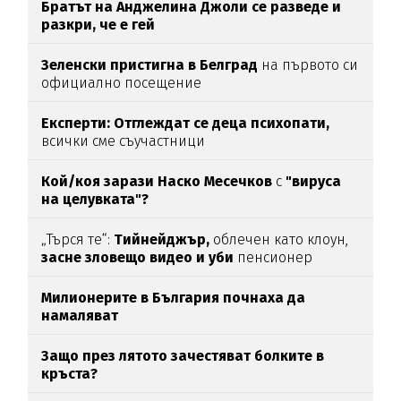
Братът на Анджелина Джоли се разведе и
разкри, че е гей
Зеленски пристигна в Белград
на първото си
официално посещение
Експерти: Отглеждат се деца психопати,
всички сме съучастници
Кой/коя зарази
Наско Месечков
с
"вируса
на целувката"?
„Търся те“:
Тийнейджър,
облечен като клоун,
засне зловещо видео и уби
пенсионер
Милионерите в България почнаха да
намаляват
Защо през лятото зачестяват болките в
кръста?