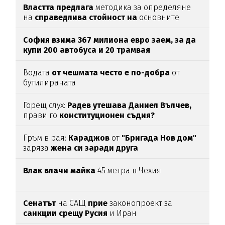
Властта предлага
методика за определяне
на
справедлива стойност на
основните
храни
София взима 367 милиона евро заем, за да
купи 200 автобуса и 20 трамвая
Водата
от чешмата често е по-добра
от
бутилираната
Горещ слух:
Радев утешава Даниел Вълчев,
прави го
конституционен съдия?
Гръм в рая:
Караджов
от
"Бригада Нов дом"
заряза
жена си заради друга
Влак влачи майка
45 метра в Чехия
Сенатът
на САЩ
прие
законопроект за
санкции срещу Русия
и Иран