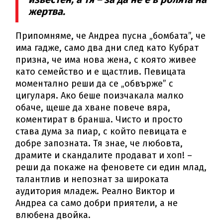
жертва.
Припомняме, че Андреа пусна „бомбата”, че
има гадже, само два дни след като Кубрат
призна, че има нова жена, с която живее
като семейство и е щастлив. Певицата
моментално реши да се „обвърже” с
цигуларя. Ако беше поизчакала малко
обаче, щеше да хване повече вяра,
коментират в бранша. Чисто и просто
става дума за пиар, с който певицата е
добре запозната. Тя знае, че любовта,
драмите и скандалите продават и хоп! –
реши да покаже на феновете си един млад,
талантлив и непознат за широката
аудитория младеж. Реално Виктор и
Андреа са само добри приятели, а не
влюбена двойка.