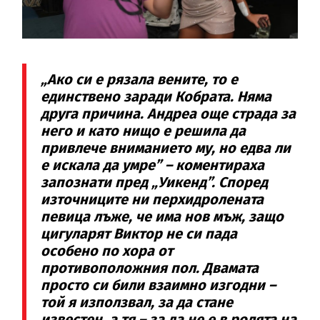
„Ако си е рязала вените, то е
единствено заради Кобрата. Няма
друга причина. Андреа още страда за
него и като нищо е решила да
привлече вниманието му, но едва ли
е искала да умре” – коментираха
запознати пред „Уикенд”. Според
източниците ни перхидролената
певица лъже, че има нов мъж, защо
цигуларят Виктор не си пада
особено по хора от
противоположния пол. Двамата
просто си били взаимно изгодни –
той я използвал, за да стане
известен, а тя – за да не е в ролята на