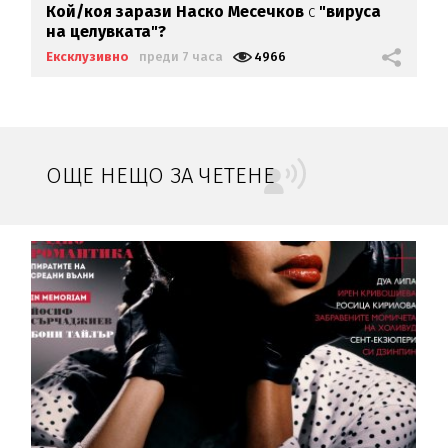
Кой/коя зарази
Наско Месечков
с
"вируса
на целувката"?
Ексклузивно
преди 7 часа
4966
ОЩЕ НЕЩО ЗА ЧЕТЕНЕ