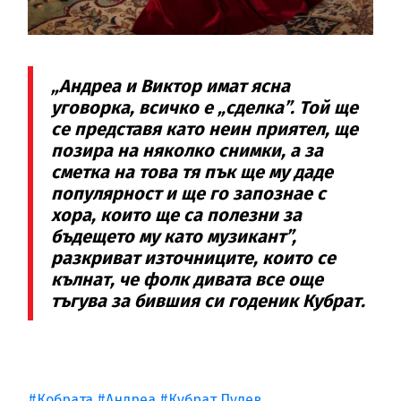
„Андреа и Виктор имат ясна
уговорка, всичко е „сделка”. Той ще
се представя като неин приятел, ще
позира на няколко снимки, а за
сметка на това тя пък ще му даде
популярност и ще го запознае с
хора, които ще са полезни за
бъдещето му като музикант”,
разкриват източниците, които се
кълнат, че фолк дивата все още
тъгува за бившия си годеник Кубрат.
#Кобрата
#Андреа
#Кубрат Пулев