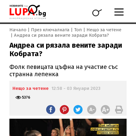
Начало
През ключалката
Топ
Нещо за четене
Андреа си рязала вените заради Кобрата?
Андреа си рязала вените заради
Кобрата?
Фолк певицата цъфна на участие със
странна лепенка
Нещо за четене
12:58 - 03 Януари 2023
5376