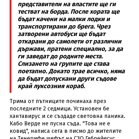
представители на властите ще ги
тестват на борда. После хората ще
бъдат качени на малки лодки и
транспортирани до брега. Чрез
затворени автобуси ще бъдат
откарани до самолети от различни
държави, пратени специално, за да
ги заведат до родните места.
Слизането на групите ще става
поетапно. Докато трае всичко, няма
да бъдат допускани други съдове
край луксозния кораб.
Трима от пътниците починаха през
последните 2 седмици. Установен бе
хантавирус и се създаде световна паника.
Кабо Верде не пусна съда. "Това не е
ковид", написа сега в писмо до жителите
на Тенерифе шефът на СЗО Гебрейесус,