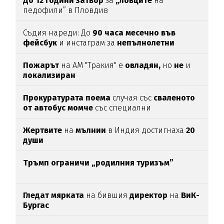
До 12 години затвор
за
„ловците
на
педофили” в Пловдив
Съдия нареди: До
90 часа месечно във
фейсбук
и инстаграм за
непълнолетни
Пожарът
на АМ "Тракия" е
овладян,
но
не
и
локализиран
Прокуратурата поема
случая със
сваленото
от автобус момче
със специални
потребности
Жертвите
на
мълнии
в Индия достигнаха
20
души
Тръмп ограничи „родилния туризъм”
Гледат мярката
на бившия
директор
на
ВиК-
Бургас