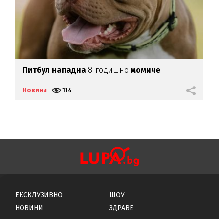
Питбул нападна
8-годишно
момиче
Н
Р
Новини
114
Н
ЕКСКЛУЗИВНО
ШОУ
НОВИНИ
ЗДРАВЕ