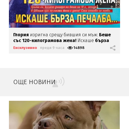
Глория
изригна срещу бившия си мъж:
Беше
със 120-килограмова жена!
Искаше
бърза
печалба...
Ексклузивно
преди 9 часа
14898
ОЩЕ НОВИНИ