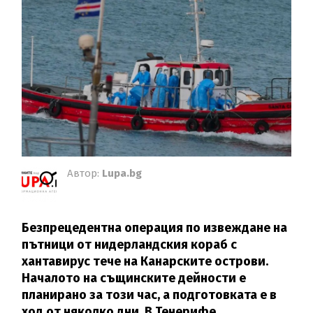
Автор:
Lupa.bg
Безпрецедентна операция по извеждане на
пътници от нидерландския кораб с
хантавирус тече на Канарските острови.
Началото на същинските дейности е
планирано за този час, а подготовката е в
ход от няколко дни. В Тенерифе