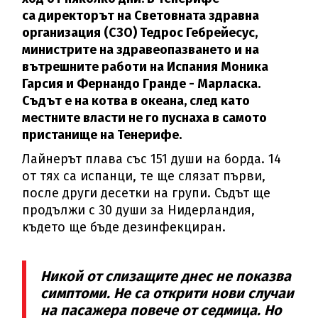
са директорът на Световната здравна
организация (СЗО) Тедрос Гебрейесус,
министрите на здравеопазването и на
вътрешните работи на Испания Моника
Гарсия и Фернандо Гранде - Марласка.
Съдът е на котва в океана, след като
местните власти не го пуснаха в самото
пристанище на Тенерифе.
Лайнерът плава със 151 души на борда. 14
от тях са испанци, те ще слязат първи,
после други десетки на групи. Съдът ще
продължи с 30 души за Нидерландия,
където ще бъде дезинфекциран.
Никой от слизащите днес не показва
симптоми. Не са открити нови случаи
на пасажера повече от седмица. Но