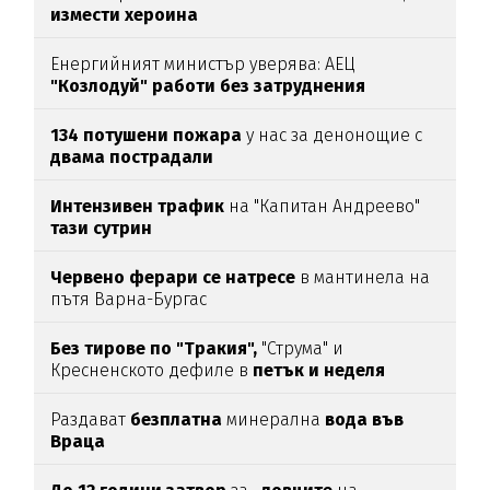
измести хероина
Енергийният министър уверява: АЕЦ
"Козлодуй" работи без затруднения
134 потушени пожара
у нас за денонощие с
двама пострадали
Интензивен трафик
на "Капитан Андреево"
тази сутрин
Червено ферари се натресе
в мантинела на
пътя Варна-Бургас
Без тирове по "Тракия",
"Струма" и
Кресненското дефиле в
петък и неделя
Раздават
безплатна
минерална
вода във
Враца