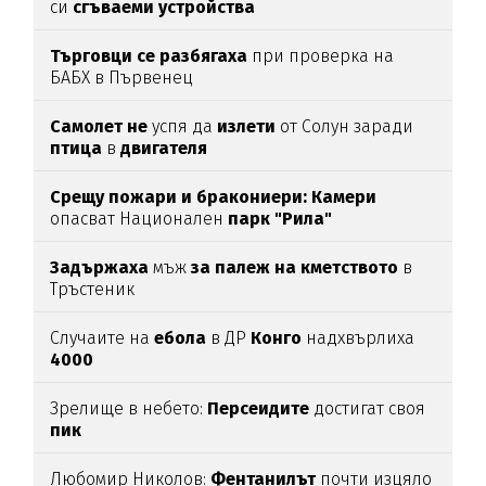
си
сгъваеми устройства
Търговци се разбягаха
при проверка на
БАБХ в Първенец
Самолет не
успя да
излети
от Солун заради
птица
в
двигателя
Срещу пожари и бракониери: Камери
опасват Национален
парк "Рила"
Задържаха
мъж
за палеж на кметството
в
Тръстеник
Случаите на
ебола
в ДР
Конго
надхвърлиха
4000
Зрелище в небето:
Персеидите
достигат своя
пик
Любомир Николов:
Фентанилът
почти изцяло