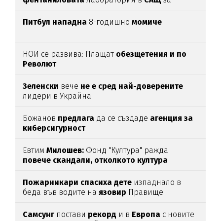
анализ
Питбул нападна
8-годишно
момиче
НОИ се развива: Плащат
обезщетения и по
Револют
Зеленски
вече
не е сред най-доверените
лидери в Украйна
Божанов
предлага
да се създаде
агенция за
киберсигурност
Евтим
Милошев:
Фонд "Култура" ражда
повече скандали, отколкото култура
Пожарникари спасиха дете
изпаднало в
беда във водите на
язовир
Правище
Самсунг
постави
рекорд
и в
Европа
с новите