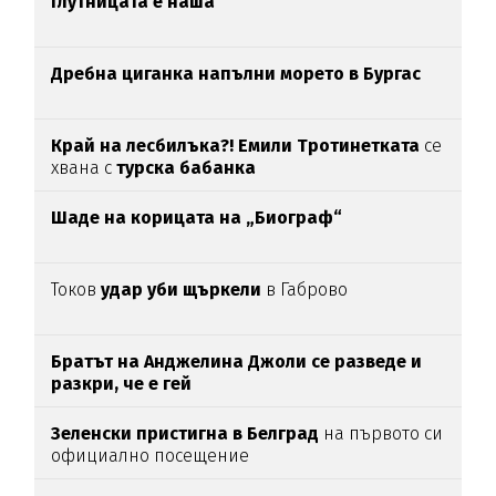
Глутницата е наша
Дребна циганка напълни морето в Бургас
Край на лесбилъка?!
Емили Тротинетката
се
хвана с
турска бабанка
Шаде на корицата на „Биограф“
Токов
удар уби щъркели
в Габрово
Братът на Анджелина Джоли се разведе и
разкри, че е гей
Зеленски пристигна в Белград
на първото си
официално посещение