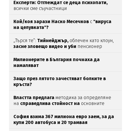
Експерти: Отглеждат се деца психопати,
всички сме съучастници
Кой/коя зарази
Наско Месечков
с
"вируса
на целувката"?
„Търся те“:
Тийнейджър,
облечен като клоун,
засне зловещо видео и уби
пенсионер
Милионерите в България почнаха да
намаляват
Защо през лятото зачестяват болките в
кръста?
Властта предлага
методика за определяне
на
справедлива стойност на
основните
храни
София взима 367 милиона евро заем, за да
купи 200 автобуса и 20 трамвая