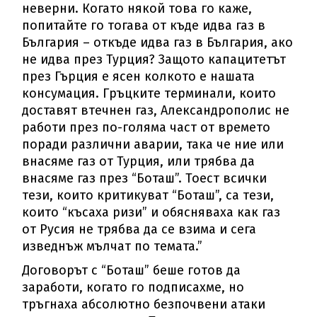
неверни. Когато някой това го каже,
попитайте го тогава от къде идва газ в
България – откъде идва газ в България, ако
не идва през Турция? Защото капацитетът
през Гърция е ясен колкото е нашата
консумация. Гръцките терминали, които
доставят втечнен газ, Александрополис не
работи през по-голяма част от времето
поради различни аварии, така че ние или
внасяме газ от Турция, или трябва да
внасяме газ през “Боташ”. Тоест всички
тези, които критикуват “Боташ”, са тези,
които “късаха ризи” и обясняваха как газ
от Русия не трябва да се взима и сега
изведнъж мълчат по темата.”
Договорът с “Боташ” беше готов да
заработи, когато го подписахме, но
тръгнаха абсолютно безпочвени атаки