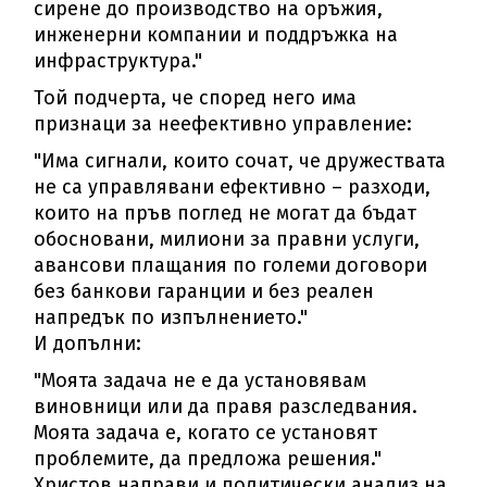
сирене до производство на оръжия,
инженерни компании и поддръжка на
инфраструктура."
Той подчерта, че според него има
признаци за неефективно управление:
"Има сигнали, които сочат, че дружествата
не са управлявани ефективно – разходи,
които на пръв поглед не могат да бъдат
обосновани, милиони за правни услуги,
авансови плащания по големи договори
без банкови гаранции и без реален
напредък по изпълнението."
И допълни:
"Моята задача не е да установявам
виновници или да правя разследвания.
Моята задача е, когато се установят
проблемите, да предложа решения."
Христов направи и политически анализ на