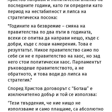
последните години, като ги определи като
период на нестабилност и липса на
стратегическа посока:
"Годините на безвремие – смяна на
правителства по два пъти в годината,
всеки се опитва да направи нещо, къде с
добри, къде с лоши намерения. Това е
резултатът. Никое правителство само по
себе си не е правителство на хаос, но зад
него стои политически хаос. Парламентът
ръководеше правителството, а не
обратното, и това води до липса на
стратегия."
Според Христов договорът с “Боташ” е
изключително добър и той се използва:
“Тези твърдения, че ние нищо не
използваме и само плащаме, са абсолютно