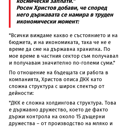
космически заплати."
Росен Христов добави, че според
него държавата се намира в труден
икономически момент:
"Всички виждаме какво е състоянието и на
бюджета, и на икономиката, така че не е
време да сме на държавна хранилка. По
мое време в частния сектор съм получавал
и получавам значително по-големи суми."
По отношение на бъдещата си работа в
компанията, Христов описа ДКК като
сложна структура с широк спектър от
дейности:
"ДКК е сложна холдингова структура. Това
е държавно дружество, което де факто
държи контрола на около 15 дъщерни
дружества – от производство на мляко и