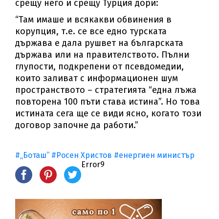
срещу него и срещу Турция дори:
“Там имаше и всякакви обвинения в
корупция, т.е. се все едно турската
държава е дала рушвет на българската
държава или на правителството. Пълни
глупости, подкрепени от псевдомедии,
които заливат с информационен шум
пространството – стратегията “една лъжа
повторена 100 пъти става истина”. Но това
истината сега ще се види ясно, когато този
договор започне да работи.”
#„Боташ“
#Росен Христов
#енергиен министър
Error9