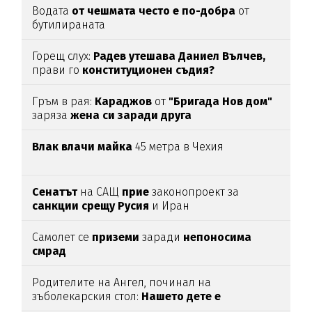
Водата
от чешмата често е по-добра
от
бутилираната
Горещ слух:
Радев утешава Даниел Вълчев,
прави го
конституционен съдия?
Гръм в рая:
Караджов
от
"Бригада Нов дом"
заряза
жена си заради друга
Влак влачи майка
45 метра в Чехия
Сенатът
на САЩ
прие
законопроект за
санкции срещу Русия
и Иран
Самолет се
приземи
заради
непоносима
смрад
Родителите на Ангел, починал на
зъболекарския стол:
Нашето дете е
интоксикирано
с препарат, който е