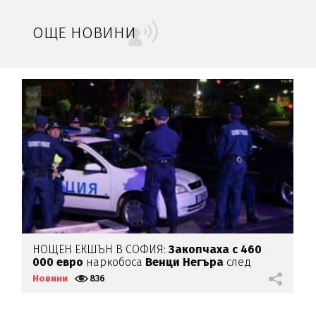
ОЩЕ НОВИНИ
НОЩЕН ЕКШЪН В СОФИЯ:
Закопчаха с 460
У
000 евро
наркобоса
Венци Негъра
след
ж
бясна гонка
Новини
836
Н