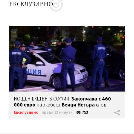
ЕКСКЛУЗИВНО
НОЩЕН ЕКШЪН В СОФИЯ:
Закопчаха с 460
000 евро
наркобоса
Венци Негъра
след
бясна гонка
Ексклузивно
преди 33 минути
753