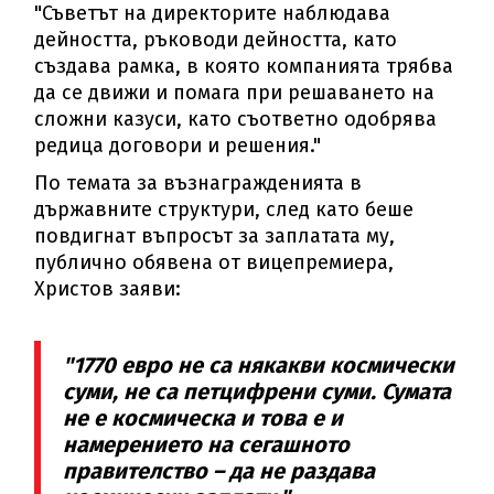
"Съветът на директорите наблюдава
дейността, ръководи дейността, като
създава рамка, в която компанията трябва
да се движи и помага при решаването на
сложни казуси, като съответно одобрява
редица договори и решения."
По темата за възнагражденията в
държавните структури, след като беше
повдигнат въпросът за заплатата му,
публично обявена от вицепремиера,
Христов заяви:
"1770 евро не са някакви космически
суми, не са петцифрени суми. Сумата
не е космическа и това е и
намерението на сегашното
правителство – да не раздава