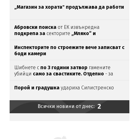
антидотът
на
упойката
„Магазин за хората"
продължава да работи
Абровски поиска
от ЕК извънредна
подкрепа за
секторите
„Мляко“ и
„Свиневъдство“
Инспекторите по строежите вече записват с
боди камери
Шибнете с
по 3 години затвор
гамените
убийци
само за свастиките. Отделно
- за
убийството
Порой и градушка
удариха Силистренско
2
Всички новини от днес: