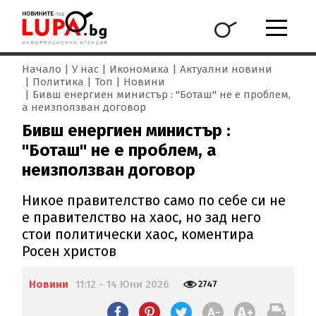
Начало
У нас
Икономика
Актуални новини
Политика
Топ
Новини
Бивш енергиен министър : "Боташ" не е проблем,
а неизползван договор
Бивш енергиен министър :
"Боташ" не е проблем, а
неизползван договор
Никое правителство само по себе си не
е правителство на хаос, но зад него
стои политически хаос, коментира
Росен христов
Новини
11:12 - 14 Юни 2026
2747