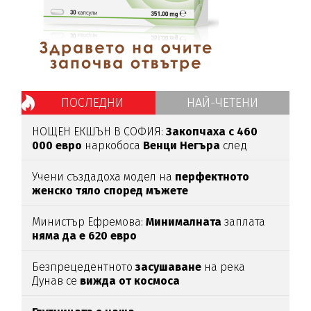
ПОСЛЕДНИ
НАЙ-ЧЕТЕНИ
НОЩЕН ЕКШЪН В СОФИЯ:
Закопчаха с 460
000 евро
наркобоса
Венци Негъра
след
бясна гонка
Учени създадоха модел на
перфектното
женско тяло според мъжете
Министър Ефремова:
Минималната
заплата
няма да е 620 евро
Безпрецедентното
засушаване
на река
Дунав се
вижда от космоса