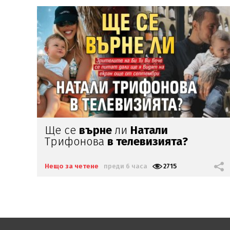
Коя е тази госпожица?
Нещо за четене
преди 8 часа
9262