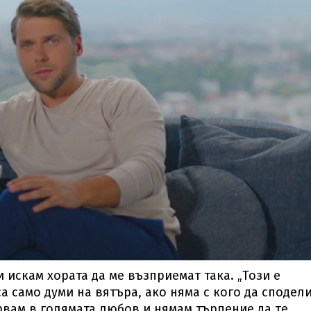
и искам хората да ме възприемат така. „Този е
са само думи на вятъра, ако няма с кого да сподел
рвам в голямата любов и нямам търпение да те