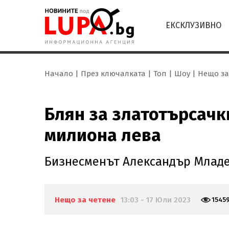
ЕКСКЛУЗИВНО
Начало
През ключалката
Топ
Шоу
Нещо за
Блян за златотърсачки
милиона лева
Бизнесменът Александър Младе
Нещо за четене
13:03 - 17 Юли 2023
1545