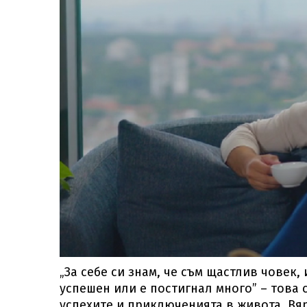
„За себе си знам, че съм щастлив човек, 
успешен или е постигнал много” – това 
успехите и приключенията в живота. Вя