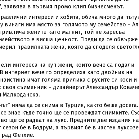
к”, заявява в първия промо клип бизнесменът.
 различни интереси и хобита, обича много да пъту
му винаги има място за голямото му семейство – А
 привлича жените като магнит, той не харесва
емейството е висша ценност. Преди да се обвърже
намерил правилната жена, която да споделя светогл
ели интереса на куп жени, които вече са подали
 В интернет вече го определиха като двойник на
 наистина имат голяма прилика с русите си коси и
с своя съименник – дизайнерът Александър Коваче
и Малкоданска.
ът“ няма да се снима в Турция, както беше досега.
 се знае къде точно ще се провеждат снимките. Съ
ово ще се радват на лукс. Предните две издания на
т сезон бе в Бодрум, а първият бе в частен луксоз
град Фетхие.