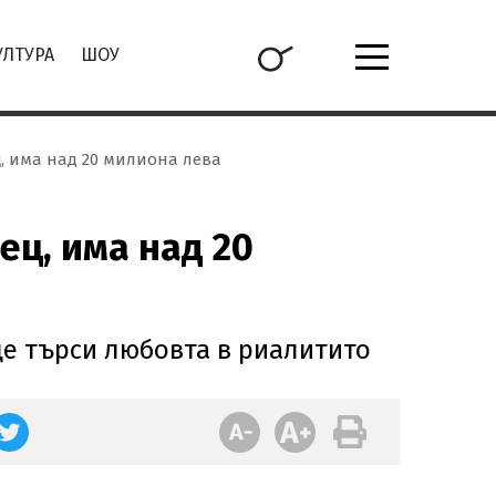
УЛТУРА
ШОУ
ц, има над 20 милиона лева
ец, има над 20
е търси любовта в риалитито