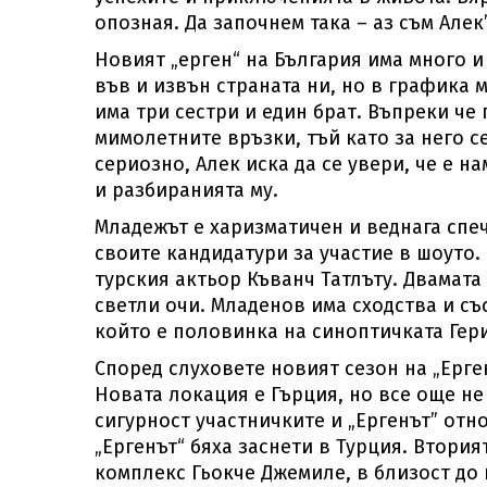
опозная. Да започнем така – аз съм Але
Новият „ерген“ на България има много и
във и извън страната ни, но в графика 
има три сестри и един брат. Въпреки че
мимолетните връзки, тъй като за него с
сериозно, Алек иска да се увери, че е 
и разбиранията му.
Младежът е харизматичен и веднага спеч
своите кандидатури за участие в шоуто.
турския актьор Къванч Татлъту. Двамата
светли очи. Младенов има сходства и съ
който е половинка на синоптичката Гер
Според слуховете новият сезон на „Ерген
Новата локация е Гърция, но все още не
сигурност участничките и „Ергенът” отн
„Ергенът“ бяха заснети в Турция. Втория
комплекс Гьокче Джемиле, в близост до 