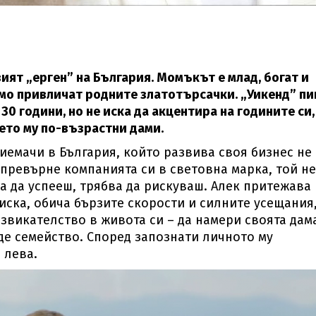
ят „ерген” на България. Момъкът е млад, богат и
мо привличат родните златотърсачки. „Уикенд” пи
 30 години, но не иска да акцентира на годините си,
цето му по-възрастни дами.
иемачи в България, който развива своя бизнес не
 превърне компанията си в световна марка, той не
за да успееш, трябва да рискуваш. Алек притежава
иска, обича бързите скорости и силните усещания
викателство в живота си – да намери своята дама
аде семейство. Според запознати личното му
 лева.