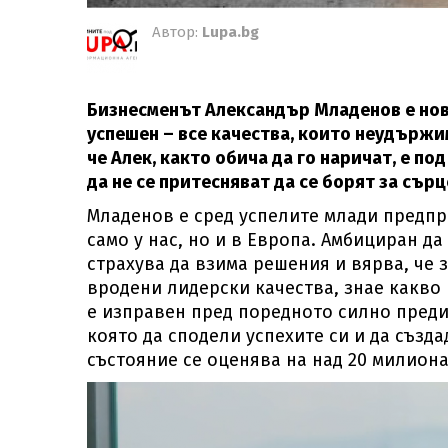
Автор:
Lupa.bg
Бизнесменът Александър Младенов е нови
успешен – все качества, които неудържи
че Алек, както обича да го наричат, е под
да не се притесняват да се борят за сър
Младенов е сред успелите млади предпр
само у нас, но и в Европа. Амбициран да
страхува да взима решения и вярва, че 
вродени лидерски качества, знае какво 
е изправен пред поредното силно предиз
която да сподели успехите си и да създ
състояние се оценява на над 20 милиона