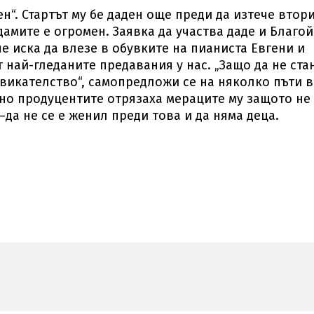
ен“. Стартът му бе даден още преди да изтече втор
дамите е огромен. Заявка да участва даде и Благой
е иска да влезе в обувките на пианиста Евгени и
 най-гледаните предавания у нас. „Защо да не ста
звикателство“, самопредложи се на няколко пъти в
но продуцентите отрязаха мераците му защото не
–да не се е женил преди това и да няма деца.