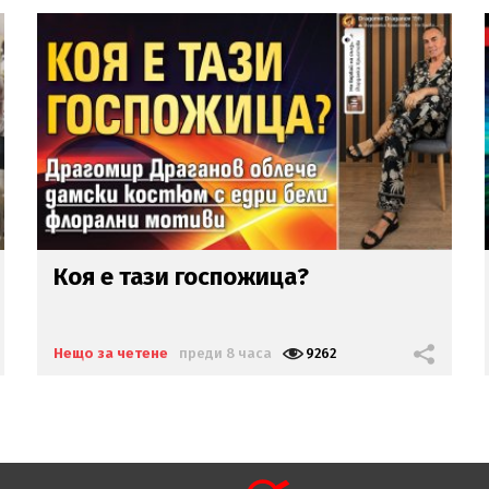
Президент на бразилски
клуб за
Неймар:
Този ч***джия
се държа
като клоун!
(ВИДЕО)
Нещо за четене
преди 1 ден
6154