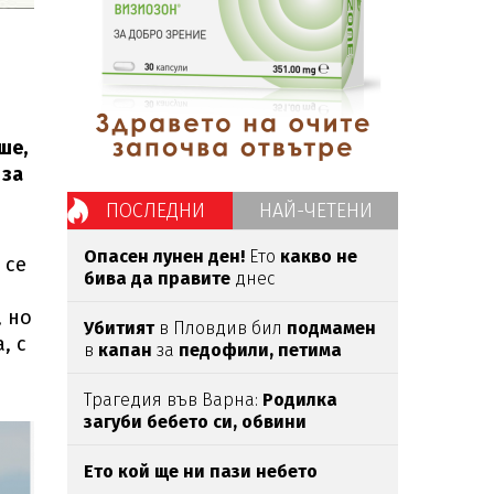
ше,
 за
ПОСЛЕДНИ
НАЙ-ЧЕТЕНИ
Опасен лунен ден!
Ето
какво не
 се
бива да правите
днес
, но
Убитият
в Пловдив бил
подмамен
, с
в
капан
за
педофили,
петима
непълнолетни
са задържани
Трагедия във Варна:
Родилка
загуби бебето си, обвини
лекарите
Ето кой ще ни пази небето