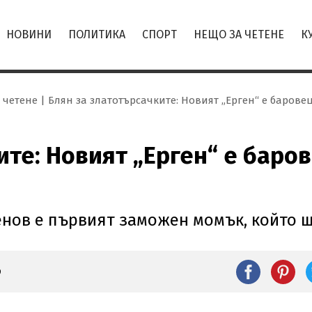
НОВИНИ
ПОЛИТИКА
СПОРТ
НЕЩО ЗА ЧЕТЕНЕ
К
 четене
Блян за златотърсачките: Новият „Ерген“ е барове
те: Новият „Ерген“ е баров
нов е първият заможен момък, който щ
9