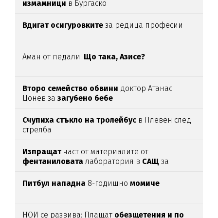
измамници
в Бургаско
Вдигат осигуровките
за редица професии
Аман от педали:
Що така, Азисе?
Второ семейство обвини
доктор Атанас
Цонев за
загубено бебе
Счупиха стъкло на тролейбус
в Плевен след
стрелба
Изпращат
част от материалите от
фентаниловата
лаборатория в
САЩ
за
анализ
(подробности)
Питбул нападна
8-годишно
момиче
НОИ се развива: Плащат
обезщетения и по