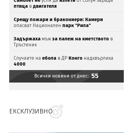
Самолет не
успя да
излети
от Солун заради
птица
в
двигателя
Срещу пожари и бракониери: Камери
опасват Национален
парк "Рила"
Задържаха
мъж
за палеж на кметството
в
Тръстеник
Случаите на
ебола
в ДР
Конго
надхвърлиха
4000
55
Всички новини от днес:
ЕКСКЛУЗИВНО