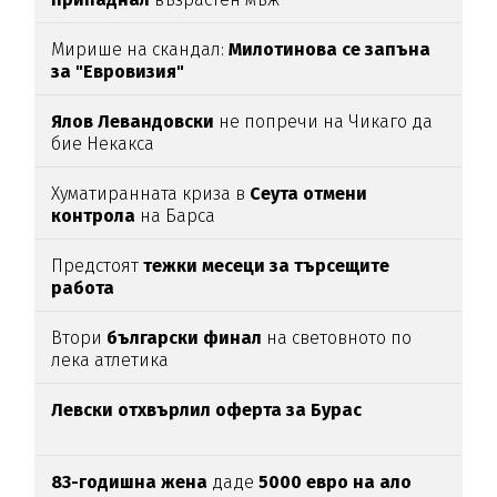
Мирише на скандал:
Милотинова се запъна
за "Евровизия"
Ялов Левандовски
не попречи на Чикаго да
бие Некакса
Хуматиранната криза в
Сеута отмени
контрола
на Барса
Предстоят
тежки месеци за търсещите
работа
Втори
български финал
на световното по
лека атлетика
Левски отхвърлил оферта за Бурас
83-годишна жена
даде
5000 евро на ало