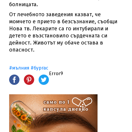
болницата.
От лечебното заведения казват, че
момчето е прието в безсъзнание, съобщи
Нова тв. Лекарите са го интубирали и
детето е възстановило сърдечната си
дейност. Животът му обаче остава в
опасност.
#мълния
#бургас
Error9