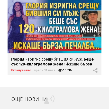
Глория
изригна срещу бившия си мъж:
Беше
със 120-килограмова жена!
Искаше
бърза
печалба...
Ексклузивно
преди 11 часа
16636
ОЩЕ НОВИНИ