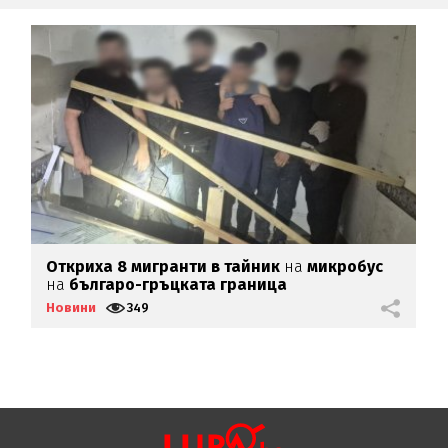
Откриха 8 мигранти в тайник
на
микробус
Б
на
българо-гръцката граница
н
Новини
349
Н