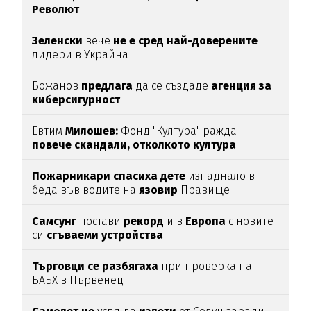
Револют
Зеленски
вече
не е сред най-доверените
лидери в Украйна
Божанов
предлага
да се създаде
агенция за
киберсигурност
Евтим
Милошев:
Фонд "Култура" ражда
повече скандали, отколкото култура
Пожарникари спасиха дете
изпаднало в
беда във водите на
язовир
Правище
Самсунг
постави
рекорд
и в
Европа
с новите
си
сгъваеми устройства
Търговци се разбягаха
при проверка на
БАБХ в Първенец