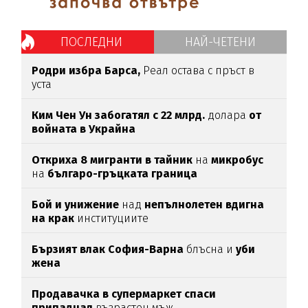
ПОСЛЕДНИ
НАЙ-ЧЕТЕНИ
Родри избра Барса,
Реал остава с пръст в
уста
Ким Чен Ун забогатял с 22 млрд.
долара
от
войната в Украйна
Откриха 8 мигранти в тайник
на
микробус
на
българо-гръцката граница
Бой и унижение
над
непълнолетен вдигна
на крак
институциите
Бързият влак София-Варна
блъсна и
уби
жена
Продавачка в супермаркет спаси
припаднал
възрастен мъж