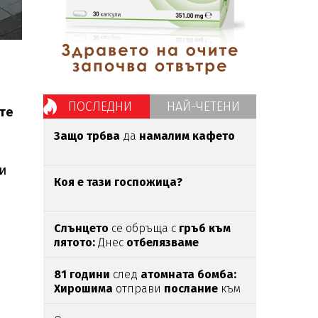
ПОСЛЕДНИ
НАЙ-ЧЕТЕНИ
те
Защо трбва
да
намалим кафето
и
Коя е тази госпожица?
Слънцето
се обръща с
гръб към
лятото:
Днес
отбелязваме
Преображение Господне
81 години
след
атомната бомба:
Хирошима
отправи
послание
към
света