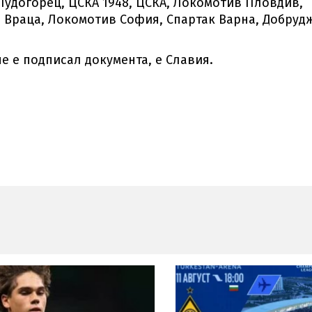
Лудогорец, ЦСКА 1948, ЦСКА, Локомотив Пловдив,
в Враца, Локомотив София, Спартак Варна, Добрудж
не е подписал документа, е Славия.