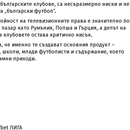
 българските клубове, са несъразмерно ниски и не
а „български футбол“.
тойност на телевизионните права е значително по
 пазар като Румъния, Полша и Гърция, а делът на
 клубовете остава критично нисък.
, че именно те създават основния продукт –
, школи, млади футболисти и съдържание, което
амни приходи.
bet ЛИГА