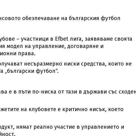
нсовото обезпечаване на българския футбол
бове – участници в Efbet лига, заявяваме своята
я модел на управление, договаряне и
ионни права.
олучават несъразмерно ниски средства, които не
а „български футбол“.
а е в пъти по-ниска от тази в държави със сходе
жетите на клубовете е критично нисък, което
одукт, нямат реално участие в управлението и
йност.