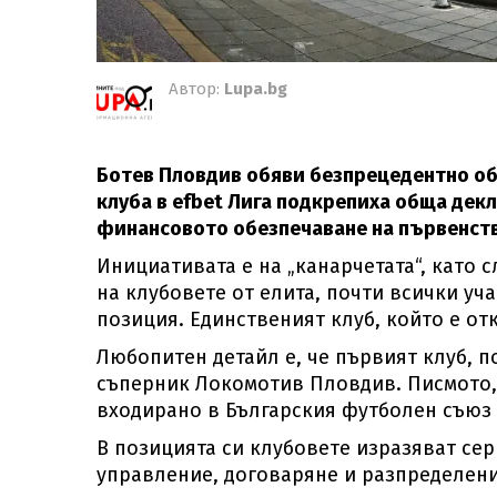
Автор:
Lupa.bg
Ботев Пловдив обяви безпрецедентно обе
клуба в efbet Лига подкрепиха обща дек
финансовото обезпечаване на първенст
Инициативата е на „канарчетата“, като 
на клубовете от елита, почти всички уч
позиция. Единственият клуб, който е от
Любопитен детайл е, че първият клуб, п
съперник Локомотив Пловдив. Писмото, 
входирано в Българския футболен съюз
В позицията си клубовете изразяват се
управление, договаряне и разпределени