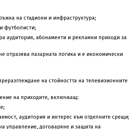
ръжка на стадиони и инфраструктура;
ди футболисти;
ра аудитория, абонаменти и рекламни приходи за
не отразява пазарната логика и е икономически
преразглеждане на стойността на телевизионните
ение на приходите, включващ:
е;
аемост, аудитория и интерес към отделните срещи
на управление, договаряне и защита на