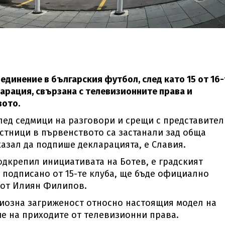
динение в българския футбол, след като 15 от 16-
ларация, свързана с телевизионните права и
вото.
след седмици на разговори и срещи с представител
астници в първенството са застанали зад обща
казал да подпише декларацията, е Славия.
одкрепил инициативата на Ботев, е градският
подписано от 15-те клуба, ще бъде официално
 от Илиян Филипов.
риозна загриженост относно настоящия модел на
е на приходите от телевизионни права.