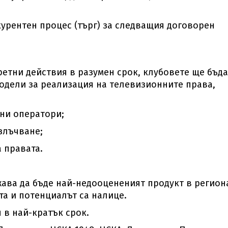
курентен процес (търг) за следващия договорен
ретни действия в разумен срок, клубовете ще бъда
одели за реализация на телевизионните права,
ни оператори;
злъчване;
 правата.
ава да бъде най-недооцененият продукт в регион
та и потенциалът са налице.
 в най-кратък срок.