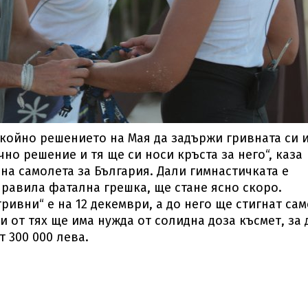
ойно решението на Мая да задържи гривната си и
чно решение и тя ще си носи кръста за него“, каза
 на самолета за България. Дали гимнастичката е
правила фатална грешка, ще стане ясно скоро.
ривни“ е на 12 декември, а до него ще стигнат сам
и от тях ще има нужда от солидна доза късмет, за 
от 300 000 лева.