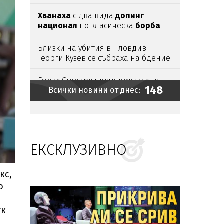
Хванаха
с два вида
допинг
национал
по класическа
борба
Близки на убития в Пловдив
Георги Кузев се събраха на бдение
пред дома му
Емрах Стораро чисти имидж със
148
Всички новини от днес:
сватба
Азис: Аман от педали!
(видео)
ЕКСКЛУЗИВНО
Рекордно ниска
Сава удари АЕЦ
„Кръшко“
кс,
Ето къде ще има
воден режим
о
ук
Убийството
на
Георги
в
Пловдив
излъчвано на живо
в
ТикТок