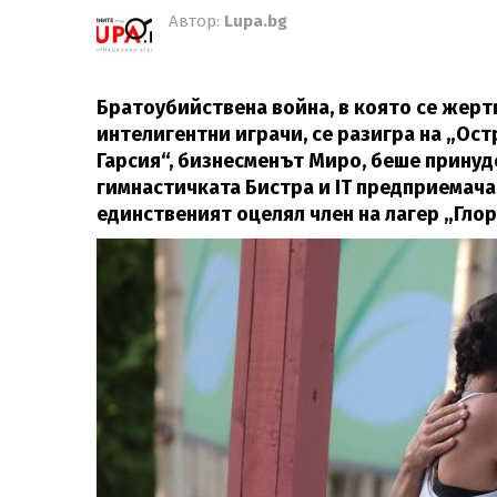
Автор:
Lupa.bg
Братоубийствена война, в която се жерт
интелигентни играчи, се разигра на „Ост
Гарсия“, бизнесменът Миро, беше принуде
гимнастичката Бистра и IT предприемача
единственият оцелял член на лагер „Гло