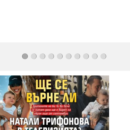
питейна вода
да бъде
записано в
Конституцията
Повдигнаха обвинение
на
бившия шеф на ВиК-Бургас
Шок за Запада:
НАТО изостава с 10
години от Русия
„Досиетата Х“ се завръща
по
кината в по-мрачна и
страшна
версия
Удариха
търговци
на ментета на
морето,
иззеха
стоки за
650
000
евро
Карбовски подкара ново БМВ Х6
за 180 000 евро