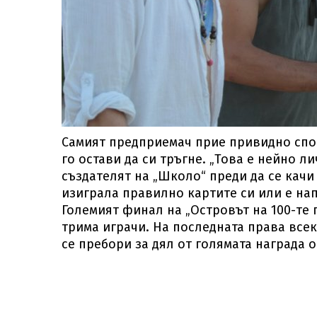
Самият предприемач прие привидно спок
го остави да си тръгне. „Това е нейно ли
създателят на „Школо“ преди да се качи
изиграла правилно картите си или е на
Големият финал на „Островът на 100-те г
трима играчи. На последната права всек
се пребори за дял от голямата награда 