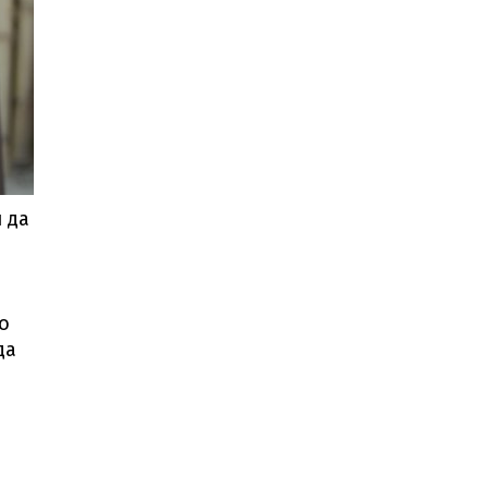
увреждане
в
храм
Огромен
пожар блокира АМ
„Тракия“
Издирват глутница
безстопанствени
кучета
в София
Стартират
масови
проверки
на
вноса на
плодове
и
зеленчуци
 да
Бургас измъква „Евровизия“
от
София?
о
Живия Нострадамус
отправи
да
ново мрачно предупреждение
Стаси
Иванов се завърна
в Арда
В Сърбия
искат
правото на