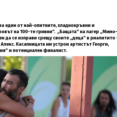
ва един от най-опитните, хладнокръвни и
ровът на 100-те гривни“. „Бащата“ на лагер „Мимо
н да се изправи срещу своите „деца“ в риалитито 
 Алекс. Касапницата им устрои артистът Георги,
рия“ и потенциален финалист.