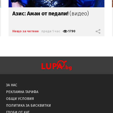
Ще се
върне
ли
Натали
Трифонова
в телевизията?
Нещо за четене
преди 11 часа
3268
ЗА НАС
РЕКЛАМНА ТАРИФА
ОБЩИ УСЛОВИЯ
ПОЛИТИКА ЗА БИСКВИТКИ
ГЛОБИ ОТ КАТ