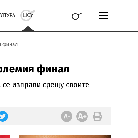
УЛТУРА
ШОУ
ия финал
големия финал
а се изправи срещу своите