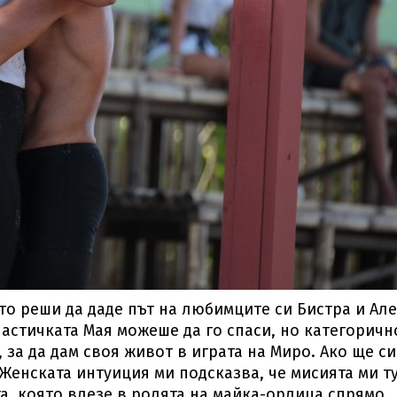
то реши да даде път на любимците си Бистра и Але
мнастичката Мая можеше да го спаси, но категоричн
, за да дам своя живот в играта на Миро. Ако ще си
 Женската интуиция ми подсказва, че мисията ми т
а, която влезе в ролята на майка-орлица спрямо