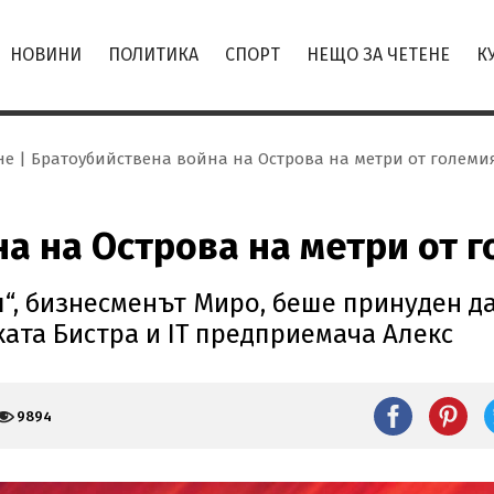
НОВИНИ
ПОЛИТИКА
СПОРТ
НЕЩО ЗА ЧЕТЕНЕ
К
не
Братоубийствена война на Острова на метри от голем
а на Острова на метри от 
я“, бизнесменът Миро, беше принуден д
ката Бистра и IT предприемача Алекс
9894