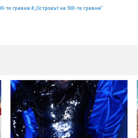
00-те гривни
#„Островът на 100-те гривни“