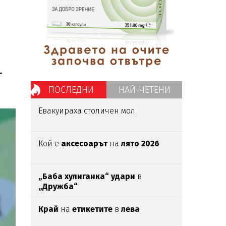
-
-
ПОСЛЕДНИ
НАЙ-ЧЕТЕНИ
Евакуираха столичен мол
Кой е
аксесоарът
на
лято 2026
„Баба хулиганка“ удари
в
„Дружба“
Край
на
етикетите
в
лева