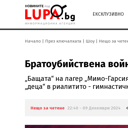
ЕКСКЛУЗИВНО
Начало
През ключалката
Шоу
Нещо за чете
Братоубийствена войн
„Бащата“ на лагер „Мимо-Гарси
„деца“ в риалитито - гимнастич
Нещо за четене
22:40 - 09 Декември 2024