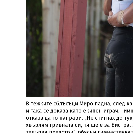
В тежките сблъсъци Миро падна, след ка
и така се доказа като екипен играч. Ги
отказа да го направи. „Не стигнах до тук
хвърлям гривната си, тя ще е за Бистра.
тепърва предстои“, обясни гимнастичкат