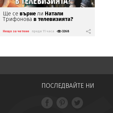
Коя е тази госпожица?
Пр
Не
ка
Нещо за четене
преди 13 часа
10801
Нещ
ПОСЛЕДВАЙТЕ НИ