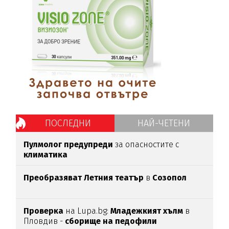
ПОСЛЕДНИ
НАЙ-ЧЕТЕНИ
Пулмолог предупреди
за опасностите с
климатика
Преобразяват Летния театър
в
Созопол
Проверка
на Lupa.bg:
Младежкият хълм
в
Пловдив -
сборище на педофили