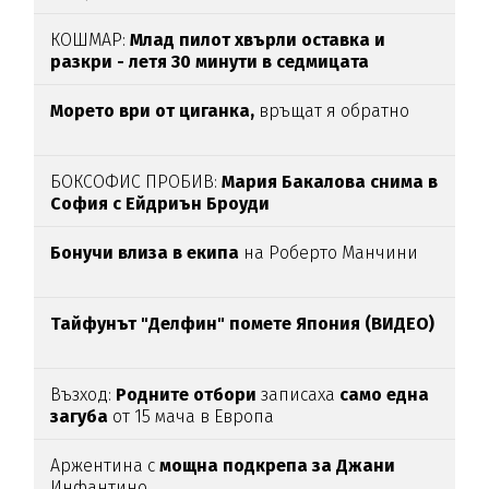
КОШМАР:
Млад пилот хвърли оставка и
разкри - летя 30 минути в седмицата
Морето ври от циганка,
връщат я обратно
БОКСОФИС ПРОБИВ:
Мария Бакалова снима в
София с Ейдриън Броуди
Бонучи влиза в екипа
на Роберто Манчини
Тайфунът "Делфин" помете Япония (ВИДЕО)
Възход:
Родните отбори
записаха
само една
загуба
от 15 мача в Европа
Аржентина с
мощна подкрепа за Джани
Инфантино