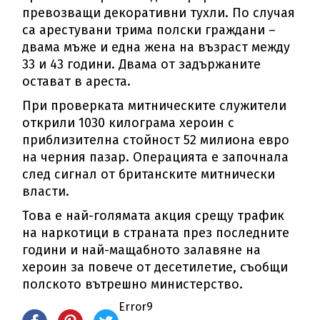
превозващи декоративни тухли. По случая
са арестувани трима полски граждани –
двама мъже и една жена на възраст между
33 и 43 години. Двама от задържаните
остават в ареста.
При проверката митническите служители
открили 1030 килограма хероин с
приблизителна стойност 52 милиона евро
на черния пазар. Операцията е започнала
след сигнал от британските митнически
власти.
Това е най-голямата акция срещу трафик
на наркотици в страната през последните
години и най-мащабното залавяне на
хероин за повече от десетилетие, съобщи
полското вътрешно министерство.
Error9