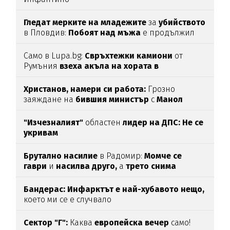
Гледат мерките на младежите
за
убийството
в Пловдив:
Побоят над мъжа
е продължил
над час
(СНИМКИ)
Само в Lupa.bg:
Свръхтежки камиони
от
Румъния
взеха акъла на хората в
Ботевградско
(СНИМКИ)
Христанов, намери си работа:
Грозно
заяждане на
бившия министър
с
Манол
Глишев
ядоса мрежата
"Изчезналият"
областен
лидер на ДПС: Не се
укривам
Брутално насилие
в Радомир:
Момче се
гаври
и
насилва друго,
а
трето снима
Бандерас: Инфарктът е най-хубавото нещо,
което ми се е случвало
Сектор "Г":
Каква
европейска вечер
само!