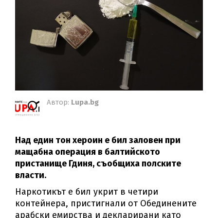
Автор:
Lupa.bg
Над един тон хероин е бил заловен при
мащабна операция в балтийското
пристанище Гдиня, съобщиха полските
власти.
Наркотикът е бил укрит в четири
контейнера, пристигнали от Обединените
арабски емирства и декларирани като