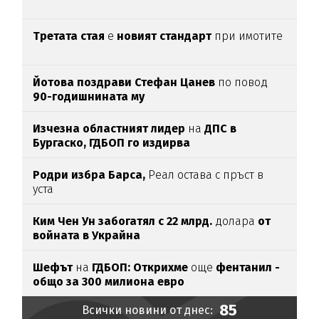
Третата стая
е
новият стандарт
при имотите
Йотова поздрави Стефан Цанев
по повод
90-годишнината му
Изчезна областният лидер
на
ДПС в
Бургаско,
ГДБОП го издирва
Родри избра Барса,
Реал остава с пръст в
уста
Ким Чен Ун забогатял с 22 млрд.
долара
от
войната в Украйна
Шефът
на
ГДБОП: Открихме
още
фентанил -
общо за 3
00 милиона евро
85
Всички новини от днес: