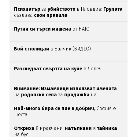
Психиатър
за
убийството
в Пловдив:
Групата
създава
свои
правила
Путин си търси мишена
от НАТО
Бой с полицаи
в Балчик (ВИДЕО)
Разследват смъртта на куче
в Ловеч
Внимание:
Измамници използват имената
на
родопски села
за
продажба
на
„
чудодейни“ мехлеми
Най-много бира се пие в Добрич,
София е
шеста
Откриха
8 иракчани,
натъпкани
в
тайника
на бус