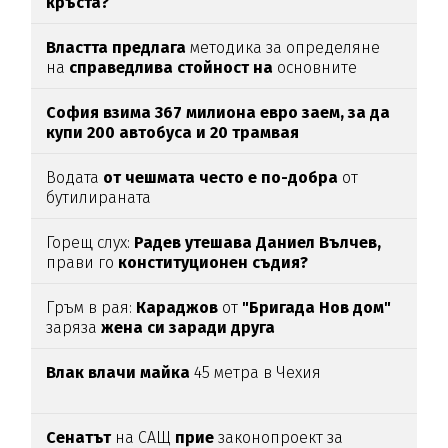
кръста?
Властта предлага
методика за определяне
на
справедлива стойност на
основните
храни
София взима 367 милиона евро заем, за да
купи 200 автобуса и 20 трамвая
Водата
от чешмата често е по-добра
от
бутилираната
Горещ слух:
Радев утешава Даниел Вълчев,
прави го
конституционен съдия?
Гръм в рая:
Караджов
от
"Бригада Нов дом"
заряза
жена си заради друга
Влак влачи майка
45 метра в Чехия
Сенатът
на САЩ
прие
законопроект за