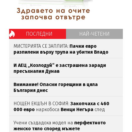
ПОСЛЕДНИ
НАЙ-ЧЕТЕНИ
МИСТЕРИЯТА СЕ ЗАПЛИТА:
Пачки евро
разпилени върху трупа на убития Владо
Загатото
И АЕЦ „Козлодуй“ е застрашена заради
пресъхналия Дунав
Внимание! Опасни горещини в цяла
България днес
НОЩЕН ЕКШЪН В СОФИЯ:
Закопчаха с 460
000 евро
наркобоса
Венци Негъра
след
бясна гонка
Учени създадоха модел на
перфектното
женско тяло според мъжете