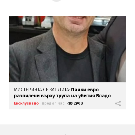
МИСТЕРИЯТА СЕ ЗАПЛИТА:
Пачки евро
разпилени върху трупа на убития Владо
Загатото
Ексклузивно
преди 1 час
2908