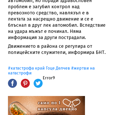
автомобил, но поради здравословен
проблем е загубил контрол над
превозното средство, навлязъл е в
лентата за насрещно движение и се е
блъснал в друг лек автомобил. Вследствие
на удара мъжът е починал. Няма
информация за други пострадали.
Движението в района се регулира от
полицейските служители, информира БНТ.
#катастрофа край Гоце Делчев
#жертви на
катастрофи
Error9