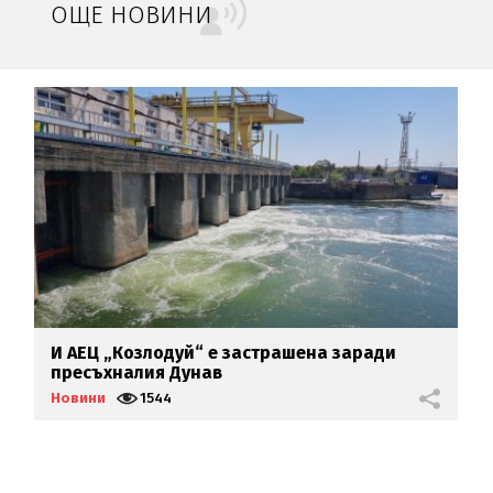
ОЩЕ НОВИНИ
И АЕЦ „Козлодуй“ е застрашена заради
В
пресъхналия Дунав
Б
Новини
1544
Н