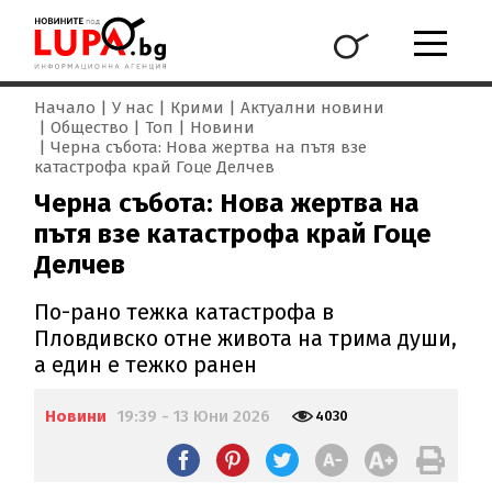
Начало
У нас
Крими
Актуални новини
Общество
Топ
Новини
Черна събота: Нова жертва на пътя взе
катастрофа край Гоце Делчев
Черна събота: Нова жертва на
пътя взе катастрофа край Гоце
Делчев
По-рано тежка катастрофа в
Пловдивско отне живота на трима души,
а един е тежко ранен
Новини
19:39 - 13 Юни 2026
4030