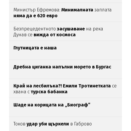
Министър Ефремова:
Минималната
заплата
няма да е 620 евро
Безпрецедентното
засушаване
на река
Дунав се
вижда от космоса
Глутницата е наша
Дребна циганка напълни морето в Бургас
Край на лесбилъка?!
Емили Тротинетката
се
хвана с
турска бабанка
Шаде на корицата на „Биограф“
Токов
удар уби щъркели
в Габрово