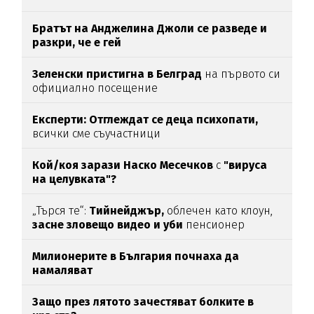
Братът на Анджелина Джоли се разведе и
разкри, че е гей
Зеленски пристигна в Белград
на първото си
официално посещение
Експерти: Отглеждат се деца психопати,
всички сме съучастници
Кой/коя зарази
Наско Месечков
с
"вируса
на целувката"?
„Търся те“:
Тийнейджър,
облечен като клоун,
засне зловещо видео и уби
пенсионер
Милионерите в България почнаха да
намаляват
Защо през лятото зачестяват болките в