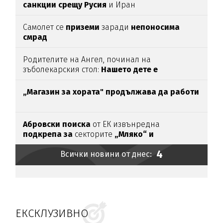
санкции срещу Русия
и Иран
Самолет се
приземи
заради
непоносима
смрад
Родителите на Ангел, починал на
зъболекарския стол:
Нашето дете е
интоксикирано
с препарат, който е
антидотът
на
упойката
„Магазин за хората"
продължава да работи
Абровски поиска
от ЕК извънредна
подкрепа за
секторите
„Мляко“ и
„Свиневъдство“
4
Всички новини от днес:
ЕКСКЛУЗИВНО