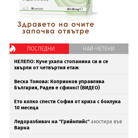
ПОСЛЕДНИ
НАЙ-ЧЕТЕНИ
НЕЛЕПО: Куче ухапа стопанина си и се
хвърли от четвъртия етаж
Веска Томова: Копринков управлява
България, Радев е сфинкс! (ВИДЕО)
Ето колко спести София от криза с боклука
10 месеца
Ледоразбивач на "Грийнпийс"
акостира във
Варна