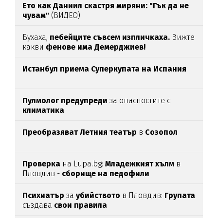
Ето как Даниил скастря миряни: "Гък да не
чувам"
(ВИДЕО)
Бухаха,
пебейците съвсем изпличкаха.
Вижте
какви
фенове има Демерджиев!
Истанбул приема Суперкупата на Испания
Пулмолог предупреди
за опасностите с
климатика
Преобразяват Летния театър
в
Созопол
Проверка
на Lupa.bg:
Младежкият хълм
в
Пловдив -
сборище на педофили
Психиатър
за
убийството
в Пловдив:
Групата
създава
свои
правила