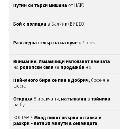
Путин си търси мишена
от НАТО
Бой с полицаи
в Балчик (ВИДЕО)
Разследват смъртта на куче
в Ловеч
Внимание:
Измамници използват имената
на
родопски села
за
продажба
на
„
чудодейни“ мехлеми
Най-много бира се пие в Добрич,
София е
шеста
Откриха
8 иракчани,
натъпкани
в
тайника
на бус
КОШМАР:
Млад пилот хвърли оставка и
разкри - летя 30 минути в седмицата