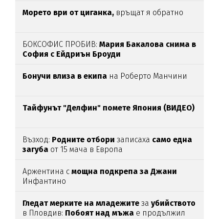
Морето ври от циганка,
връщат я обратно
БОКСОФИС ПРОБИВ:
Мария Бакалова снима в
София с Ейдриън Броуди
Бонучи влиза в екипа
на Роберто Манчини
Тайфунът "Делфин" помете Япония (ВИДЕО)
Възход:
Родните отбори
записаха
само една
загуба
от 15 мача в Европа
Аржентина с
мощна подкрепа за Джани
Инфантино
Гледат мерките на младежите
за
убийството
в Пловдив:
Побоят над мъжа
е продължил