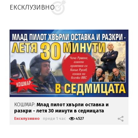
ЕКСКЛУЗИВНО
КОШМАР:
Млад пилот хвърли оставка и
разкри - летя 30 минути в седмицата
Ексклузивно
преди 1 час
4527