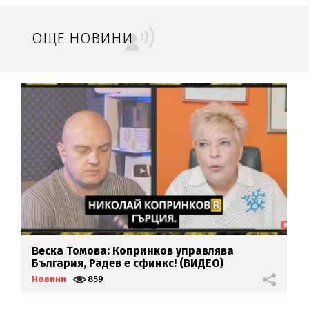
ОЩЕ НОВИНИ
Веска Томова: Копринков управлява
Е
България, Радев е сфинкс! (ВИДЕО)
1
Новини
859
Н