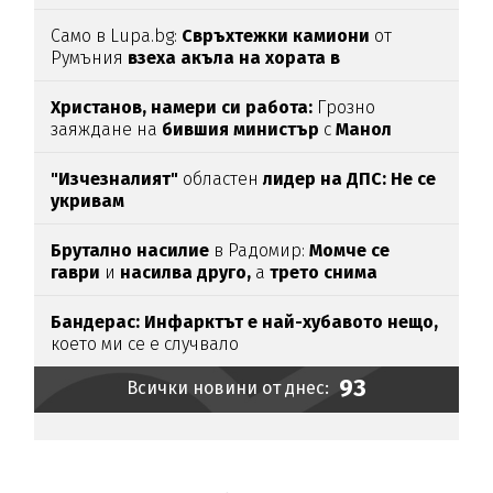
над час
(СНИМКИ)
Само в Lupa.bg:
Свръхтежки камиони
от
Румъния
взеха акъла на хората в
Ботевградско
(СНИМКИ)
Христанов, намери си работа:
Грозно
заяждане на
бившия министър
с
Манол
Глишев
ядоса мрежата
"Изчезналият"
областен
лидер на ДПС: Не се
укривам
Брутално насилие
в Радомир:
Момче се
гаври
и
насилва друго,
а
трето снима
Бандерас: Инфарктът е най-хубавото нещо,
което ми се е случвало
93
Всички новини от днес: