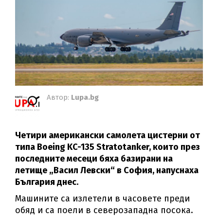
Автор:
Lupa.bg
Четири американски самолета цистерни от
типа Boeing KC-135 Stratotanker, които през
последните месеци бяха базирани на
летище „Васил Левски“ в София, напуснаха
България днес.
Машините са излетели в часовете преди
обяд и са поели в северозападна посока.