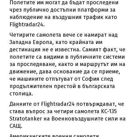
Полетите им могат да бъдат проследени
чрез публично достъпни платформи за
наблюдение на въздушния трафик като
Flightradar24.
Четирите самолета вече се намират над
Западна Европа, като крайната им
дестинация не е известна. Самият факт, че
полетите са видими в публичните системи
за проследяване, както и маршрутът им на
движение, дава основание да се приеме,
че машините отпътуват от София след
продължителен престой в българската
столица.
Данните от Flightradar24 потвърждават, че
става въпрос за четири самолета KC-135
Stratotanker на Военновъздушните сили на
САЩ.
Американските военни самолети,