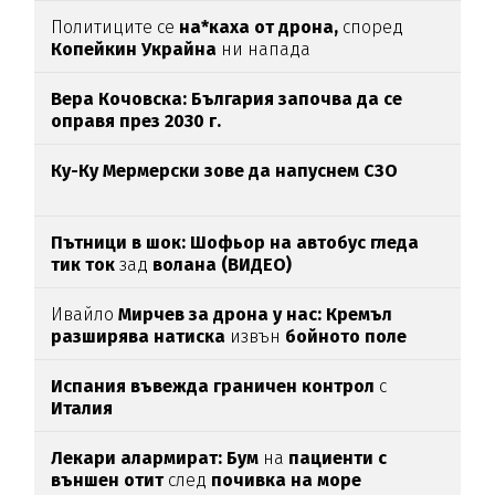
Политиците се
на*каха от дрона,
според
Копейкин Украйна
ни напада
Вера Кочовска: България започва да се
оправя през 2030 г.
Ку-Ку Мермерски зове да напуснем СЗО
Пътници в шок: Шофьор на автобус гледа
тик ток
зад
волана (ВИДЕО)
Ивайло
Мирчев за дрона у нас: Кремъл
разширява натиска
извън
бойното поле
Испания въвежда граничен контрол
с
Италия
Лекари алармират: Бум
на
пациенти с
външен отит
след
почивка на море