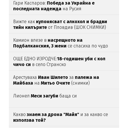
Гари Каспаров:
Победа за Украйна е
последната надежда
на Русия
Вижте как
купонясват с алкохол и брадви
тийн килърите
от Пловдив (ШОК СНИМКИ)
Камион влезе в
насрещното на
Подбалканския, 3 жени
се спасиха по чудо
(ВИДЕО)
ОЩЕ ЕДНО ИЗРОДЧЕ:
18-годишен уби с кол
чичо си
в село Странско
Арестуваха
Иван Шилето
за
палежа на
Майбаха
на
Митьо Очите
(снимки)
Лионел
Меси загуби
баща си
Какво
знаем за дрона "Майя"
и за какво се
използва той?