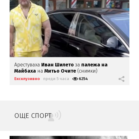
Арестуваха
Иван Шилето
за
палежа на
Майбаха
на
Митьо Очите
(снимки)
Ексклузивно
преди 5 часа
6254
ОЩЕ СПОРТ