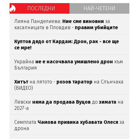
ПОСЛЕДНИ
НАЙ-ЧЕТЕНИ
Лияна Панделиева:
Ние сме виновни
за
касапницата в Пловдив -
правим убийците
медийни звезди!
Култов дядо от Кардам: Дрон, рак - все ще
се мре!
Украйна
не е насочвала умишлено дрон
към
България
Хитът
на лятото -
розов таратор
на Слънчака
(ВИДЕО)
Левски
няма да продава Вуцов
до
зимата
на
2027-а
Семплата
Чамова привика хубавата Олеся
за
дрона