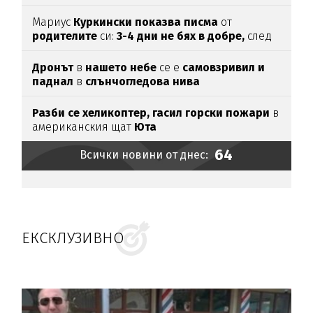
Мариус
Куркински показва писма
от
родителите
си:
3-4 дни не бях в добре,
след
като ги
прочетох
Дронът
в
нашето небе
се е
самовзривил и
паднал
в
слънчогледова нива
Разби се хеликоптер,
гасил горски пожари
в
американския щат
Юта
64
Всички новини от днес:
ЕКСКЛУЗИВНО