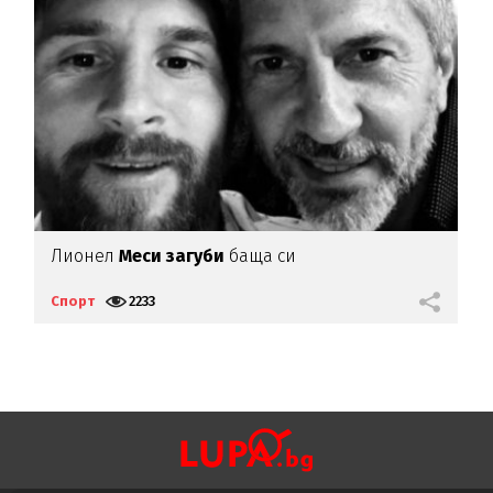
а
Лионел
Меси загуби
баща си
"
Л
Спорт
2233
С