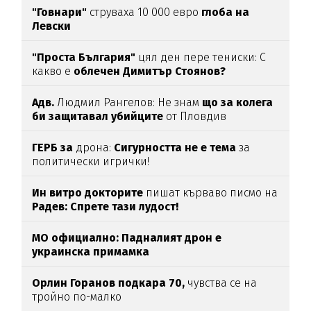
"Говнари"
струваха 10 000 евро
глоба на
Левски
"Проста България"
цял ден пере тениски: С
какво е
облечен Димитър Стоянов?
Адв.
Людмил Рангелов: Не знам
що за колега
би защитавал убийците
от Пловдив
ГЕРБ за
дрона:
Сигурността не е тема
за
политически игрички!
Ин витро докторите
пишат кърваво писмо на
Радев: Спрете тази лудост!
МО официално: Падналият дрон е
украинска примамка
Орлин Горанов подкара 70,
чувства се на
тройно по-малко