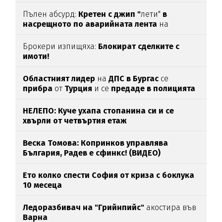
Пълен абсурд:
Кретен с джип "
лети"
в
насрещното по аварийната лента
на
магистрала
"Тракия“
(ВИДЕО)
Брокери изпищяха:
Блокират сделките с
имоти!
Областният лидер
на
ДПС в Бургас
се
прибра
от
Турция
и се
предаде в полицията
НЕЛЕПО: Куче ухапа стопанина си и се
хвърли от четвъртия етаж
Веска Томова: Копринков управлява
България, Радев е сфинкс! (ВИДЕО)
Ето колко спести София от криза с боклука
10 месеца
Ледоразбивач на "Грийнпийс"
акостира във
Варна