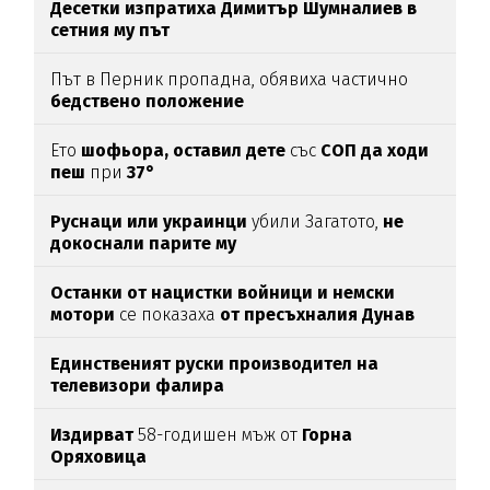
Десетки изпратиха Димитър Шумналиев в
сетния му път
Път в Перник пропадна, обявиха частично
бедствено положение
Ето
шофьора, оставил дете
със
СОП да ходи
пеш
при
37°
Руснаци или украинци
убили Загатото,
не
докоснали парите му
Останки от нацистки войници и немски
мотори
се показаха
от пресъхналия Дунав
(СНИМКИ)
Единственият руски производител на
телевизори фалира
Издирват
58-годишен мъж от
Горна
Оряховица