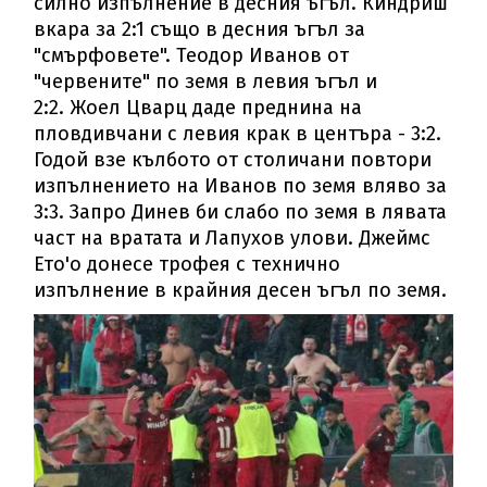
силно изпълнение в десния ъгъл. Киндриш
вкара за 2:1 също в десния ъгъл за
"смърфовете". Теодор Иванов от
"червените" по земя в левия ъгъл и
2:2. Жоел Цварц даде преднина на
пловдивчани с левия крак в центъра - 3:2.
Годой взе кълбото от столичани повтори
изпълнението на Иванов по земя вляво за
3:3. Запро Динев би слабо по земя в лявата
част на вратата и Лапухов улови. Джеймс
Ето'о донесе трофея с технично
изпълнение в крайния десен ъгъл по земя.