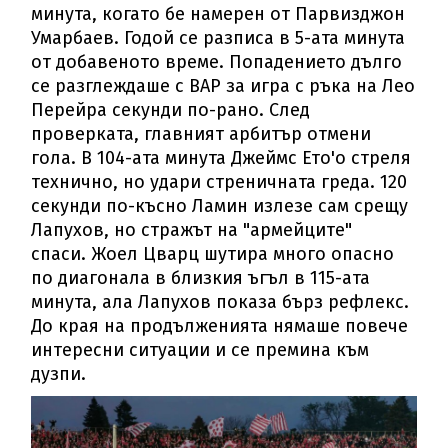
минута, когато бе намерен от Парвизджон
Умарбаев. Годой се разписа в 5-ата минута
от добавеното време. Попадението дълго
се разглеждаше с ВАР за игра с ръка на Лео
Перейра секунди по-рано. След
проверката, главният арбитър отмени
гола. В 104-ата минута Джеймс Ето'о стреля
технично, но удари стреничната греда. 120
секунди по-късно Ламин излезе сам срещу
Лапухов, но стражът на "армейците"
спаси. Жоел Цварц шутира много опасно
по диагонала в близкия ъгъл в 115-ата
минута, ала Лапухов показа бърз рефлекс.
До края на продълженията нямаше повече
интересни ситуации и се премина към
дузпи.