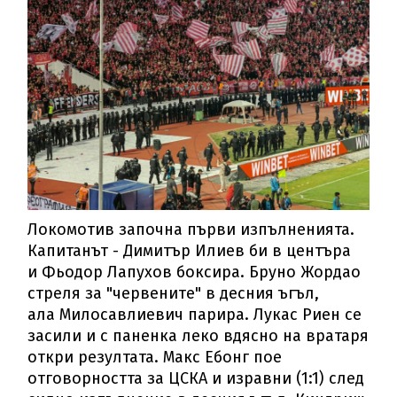
Локомотив започна първи изпълненията.
Капитанът - Димитър Илиев би в центъра
и Фьодор Лапухов боксира. Бруно Жордао
стреля за "червените" в десния ъгъл,
ала Милосавлиевич парира. Лукас Риен се
засили и с паненка леко вдясно на вратаря
откри резултата. Макс Ебонг пое
отговорността за ЦСКА и изравни (1:1) след