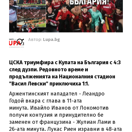
Автор:
Lupa.bg
ЦСКА триумфира с Купата на България с 4:3
след дузпи. Редовното време и
продълженията на Националния стадион
"Васил Левски" приключиха 1:1.
Аржентинският нападател - Леандро
Годой вкара с глава в 11-ата
минута. Ивайло Иванов от Локомотив
получи контузия и принудително бе
заменен от французина - Жулиан Лами в
26-ата минута. Лукас Риен изравни в 48-ата