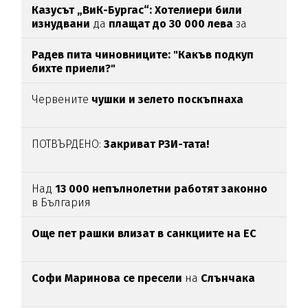
Казусът „ВиК-Бургас“: Хотелиери били
изнудвани
да
плащат до 30 000 лева
за
вода
Радев пита чиновниците: "Какъв подкуп
бихте приели?"
Червените
чушки и зелето поскъпнаха
ПОТВЪРДЕНО:
Закриват РЗИ-тата!
Над
13 000 непълнолетни работят законно
в България
Oще пет рашки влизат в санкциите на ЕС
Софи Маринова се пресели
на
Слънчака