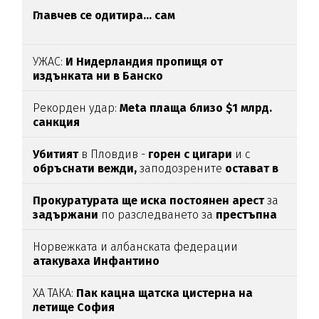
Главчев се одитира... сам
УЖАС:
И Нидерландия пропищя от
издънката ни в Банско
Рекорден удар:
Meta плаща близо $1 млрд.
санкция
Убитият
в Пловдив -
горен с цигари
и с
обръснати вежди,
заподозрените
остават в
ареста
Прокуратурата ще иска постоянен арест
за
задържани
по разследването за
престъпна
група във ВиК-Бургас
Норвежката и албанската федерации
атакуваха Инфантино
ХА ТАКА:
Пак кацна щатска цистерна на
летище София