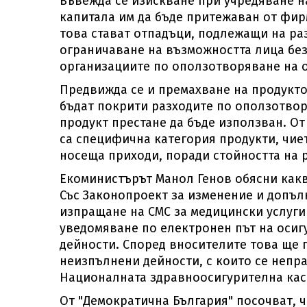
Въвежда се изискване при учредяване н
капитала им да бъде притежаван от фирм
това стават отпадъци, подлежащи на раз
ограничаване на възможността лица бе
организациите по оползотворяване на 
Предвижда се и премахване на продуктов
бъдат покрити разходите по оползотвор
продукт престане да бъде използван. От
са специфична категория продукти, чие
носеща приходи, поради стойността на 
Екоминистърът Манол Генов обясни какв
Със Законопроект за изменение и допъл
изпращане на СМС за медицински услуги
уведомяване по електронен път на осиг
дейности. Според вносителите това ще 
неизпълнени дейности, с които се непр
Националната здравноосигурителна каса
От "Демократична България" посочват, 