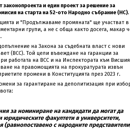
т законопроекта и един проект за решение за
мисия на старта на 52-ото Народно събрание (НС).
цията и "Продължаваме промяната" ще участват в
ментарни групи, а не с обща както досега, макар ч
.
допълнение на Закона за съдебната власт с нови
вет (ВСС). Той цели въвеждане на гаранции за
ри работата на ВСС и на Инспектората към Висшия
аване на правомощията на прокуратурата извън
приетите промени в Конституцията през 2023 г.
омени за гарантиране на деполитизация при избо
вота:
ия за номиниране на кандидати да могат да
и юридическите факултети в университети,
 (равнопоставено с народните представители