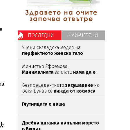
е
ПОСЛЕДНИ
НАЙ-ЧЕТЕНИ
Учени създадоха модел на
перфектното женско тяло
според мъжете
Министър Ефремова:
Минималната
заплата
няма да е
620 евро
ра
Безпрецедентното
засушаване
на
река Дунав се
вижда от космоса
Глутницата е наша
Дребна циганка напълни морето
);
в Бургас