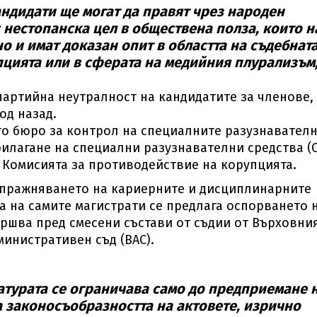
ндидати ще могат да правят чрез народен
 нестопанска цел в обществена полза, които н
о и имат доказан опит в областта на съдебнат
цията или в сферата на медийния плурализъм
партийна неутралност на кандидатите за членове,
од назад.
о бюро за контрол на специалните разузнавател
илагане на специални разузнавателни средства (
т Комисията за противодействие на корупцията.
 упражняването на кариерните и дисциплинарните
а на самите магистрати се предлага оспорването 
ършва пред смесени състави от съдии от Върховни
министративен съд (ВАС).
атурата се ограничава само до предприемане 
а законосъобразността на актовете, изрично