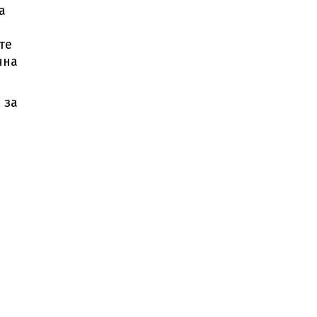
а
те
чна
 за