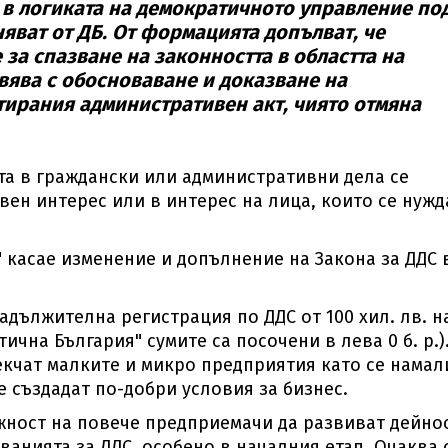
а в логиката на демократичното управление по
яват от ДБ. От формацията допълват, че
за спазване на законността в областта на
вява с обосноваване и доказване на
тирания административен акт, чиято отмяна
та в граждански или административни дела се
ен интерес или в интерес на лица, които се нужд
 касае изменение и допълнение на Закона за ДДС 
адължителна регистрация по ДДС от 100 хил. лв. н
ична България" сумите са посочени в лева 0 б. р.)
лекчат малките и микро предприятия като се намал
е създадат по-добри условия за бизнес.
ожност на повече предприемачи да развиват дейно
ванията за ДДС, особено в началния етап. Очаква 