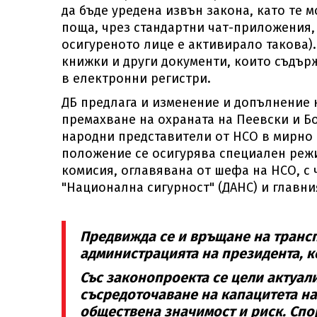
да бъде уредена извън закона, като те 
поща, чрез стандартни чат-приложения,
осигуреното лице е активирало такова)
книжки и други документи, които съдър
в електронни регистри.
ДБ предлага и изменение и допълнение н
премахване на охраната на Пеевски и Б
народни представители от НСО в мирно 
положение се осигурява специален режи
комисия, оглавявана от шефа на НСО, с
"Национална сигурност" (ДАНС) и главния
Предвижда се и връщане на трансп
администрацията на президента, к
Със законопроекта се цели актуал
съсредоточаване на капацитета на
обществена значимост и риск. Спо