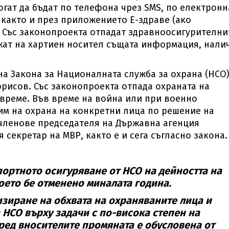
могат да бъдат по телефона чрез SMS, по електронн
 както и през приложението Е-здраве (ако
. Със законопроекта отпадат здравноосигурителни
жат на хартиен носител същата информация, нали
а Закона за Националната служба за охрана (НСО)
орисов. Със законопроекта отпада охраната на
време. Във време на война или при военно
м на охрана на конкретни лица по решение на
 членове председателя на Държавна агенция
 секретар на МВР, както е и сега съгласно закона.
ортното осигуряване от НСО на дейността на
оето бе отменено миналата година.
изиране на обхвата на охраняваните лица и
 НСО върху задачи с по-висока степен на
ред вносителите промяната е обусловена от