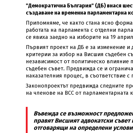
"Демократична България" (ДБ) внася шес
създаване на временна парламентарна ко
Припомняме, че както стана ясно форма
работата на парламента с отделни парла
се явиха заедно на изборите на 19 април
Първият проект на ДБ е за изменение и 
критерии за избор на Висшия съдебен съ
независимост от политическо влияние п
съдебен съвет. Предвижда се и огранич
наказателния процес, в съответствие с 
Законопроектът предвижда следните пр
на членове на ВСС от парламентарната к
Въвежда се възможност предложен
правят Висшият адвокатски съвет 
отговарящи на определени условия