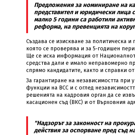
Предложения за номиниране на ка
представител и юридически лица с
малко 5 години са работили активн
реформа, на превенцията на коруп
Създава се изискване за политическа и 
която се проверява и за 5-годишен пери
Ще се иска информация от Националнот
средства дали е имало неправомерно пр
спрямо кандидатите, както и справки о
За гарантиране на независимостта при
функции на ВСС и с оглед независимостт
решенията на кадровия орган да се изв
касационен съд (ВКС) и от Върховния ад
"Надзорът за законност на прокур
действия за оспорване пред съд н