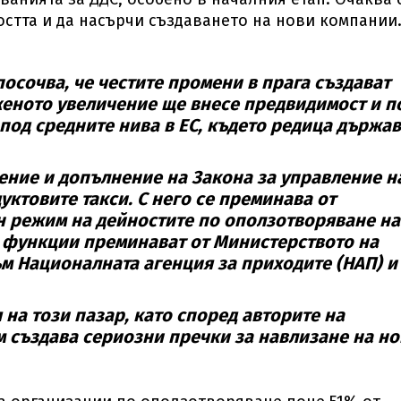
стта и да насърчи създаването на нови компании
осочва, че честите промени в прага създават
женото увеличение ще внесе предвидимост и п
 под средните нива в ЕС, където редица държа
ение и допълнение на Закона за управление н
ктовите такси. С него се преминава от
 режим на дейностите по оползотворяване на
е функции преминават от Министерството на
ъм Националната агенция за приходите (НАП) и
 на този пазар, като според авторите на
 създава сериозни пречки за навлизане на но