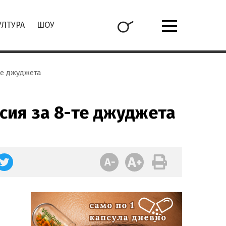
УЛТУРА
ШОУ
те джуджета
исия за 8-те джуджета