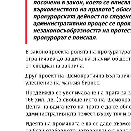
посочени в закон, което се вписв
върховенството на правото", обясн
прокурорската дейност по следене 
административния процес се проя
незаконосъобразността на протес
прокурорът е поискал.
В законопроекта ролята на прокуратура
ограничава до защита на значим обществ
от специална закрила.
Друг проект на "Демократична България"
улеснение на малкия бизнес.
Предвижда се увеличаване на прага за з
166 хил. лв. (в съобщението на "Демократ
Целта на вдигането на прага е да се об
административната тежест върху тях и с
Идеята на промяната е да се даде възм
си без незабавното натоварване с изиск