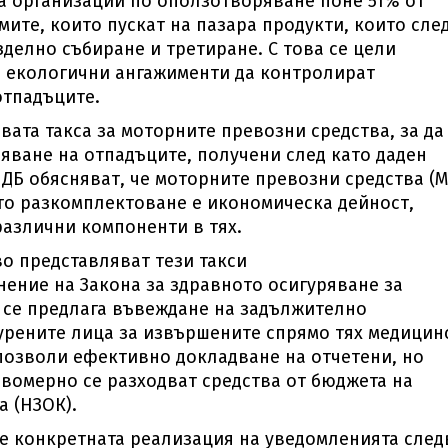
а организации по оползотворяване поне 51% от
ите, които пускат на пазара продукти, които сле
делно събиране и третиране. С това се цели
з екологични ангажименти да контролират
отпадъците.
ата такса за моторните превозни средства, за да
яване на отпадъците, получени след като даден
 ДБ обясняват, че моторните превозни средства (
то разкомплектоване е икономическа дейност,
различни компоненти в тях.
о представляват тези такси
нение на Закона за здравното осигуряване за
 се предлага въвеждане на задължително
урените лица за извършените спрямо тях медицин
позволи ефективно докладване на отчетени, но
авомерно се разходват средства от бюджета на
 (НЗОК).
че конкретната реализация на уведомленията след