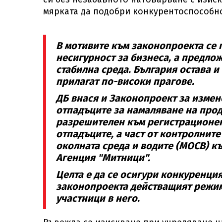
мярката да подобри конкурентоспособно
В мотивите към законопроекта се п
несигурност за бизнеса, а предло
стабилна среда. България остава и
прилагат по-високи прагове.
ДБ внася и Законопроект за измен
отпадъците за намаляване на проду
разрешителен към регистрационен
отпадъците, а част от контролнит
околната среда и водите (МОСВ) к
Агенция "Митници".
Целта е да се осигури конкуренция
законопроекта действащият режим
участници в него.