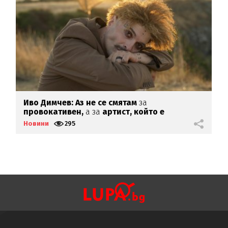
то
Иво Димчев: Аз не се смятам
за
М
провокативен,
а за
артист, който е
Б
откровен
Новини
295
Н