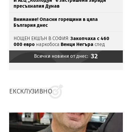
И АЕЦ „Козлодуй“ е застрашена заради
пресъхналия Дунав
Внимание! Опасни горещини в цяла
България днес
НОЩЕН ЕКШЪН В СОФИЯ:
Закопчаха с 460
000 евро
наркобоса
Венци Негъра
след
бясна гонка
32
Всички новини от днес:
ЕКСКЛУЗИВНО