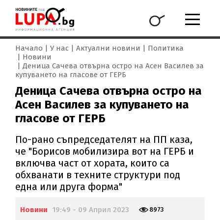
Начало
У нас
Актуални новини
Политика
Новини
Деница Сачева отвърна остро на Асен Василев за
купуването на гласове от ГЕРБ
Деница Сачева отвърна остро на
Асен Василев за купуването на
гласове от ГЕРБ
По-рано съпредседателят на ПП каза,
че "Борисов мобилизира вот на ГЕРБ и
включва част от хората, които са
обхванати в техните структури под
една или друга форма"
Новини
19:49 - 09 Април 2023
8973