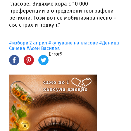
гласове. Видяхме хора с 10 000
преференции в определени географски
региони. Този вот се мобилизира лесно –
със страх и подкуп."
#избори 2 април
#купуване на гласове
#Деница
Сачева
#Асен Василев
Error9