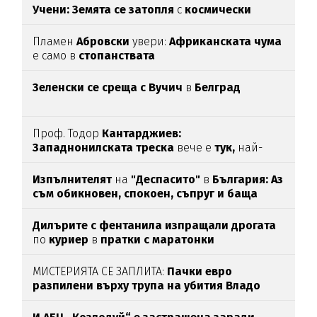
Учени: Земята се затопля
с
космически
темпове
Пламен
Абровски
увери:
Африканската чума
е само в
стопанствата
Зеленски се среща с Вучич
в
Белград
Проф. Тодор
Кантарджиев:
Западнонилската
треска
вече е
тук,
най-
опасна е за
хората над 60
Изпълнителят
на
"Деспасито"
в
България: Аз
съм обикновен, спокоен, съпруг и баща
Дилърите с фентанила изпращали дрогата
по
куриер
в
пратки с маратонки
МИСТЕРИЯТА СЕ ЗАПЛИТА:
Пачки евро
разпилени върху трупа на убития Владо
Загатото