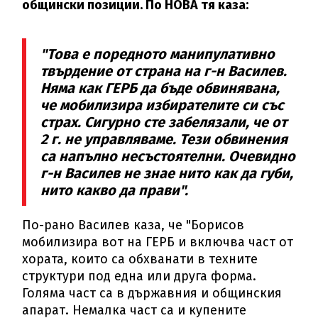
общински позиции. По НОВА тя каза:
"Това е поредното манипулативно
твърдение от страна на г-н Василев.
Няма как ГЕРБ да бъде обвинявана,
че мобилизира избирателите си със
страх. Сигурно сте забелязали, че от
2 г. не управляваме. Тези обвинения
са напълно несъстоятелни. Очевидно
г-н Василев не знае нито как да губи,
нито какво да прави".
По-рано Василев каза, че "Борисов
мобилизира вот на ГЕРБ и включва част от
хората, които са обхванати в техните
структури под една или друга форма.
Голяма част са в държавния и общинския
апарат. Немалка част са и купените