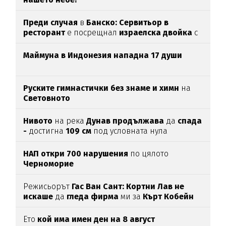
Преди случая
в
Банско: Сервитьор в
ресторант
е посрещнал
израелска двойка
с
"Хайл Хитлер"
Маймуна в Индонезия нападна 17 души
Руските гимнастички без знаме и химн
на
Световното
Нивото
на река
Дунав продължава
да
спада
-
достигна
109 см
под условната нула
НАП откри 700 нарушения
по цялото
Черноморие
Режисьорът
Гас Ван Сант: Кортни Лав не
искаше
да
гледа фирма
ми за
Кърт Кобейн
Ето
кой има имен ден на 8 август