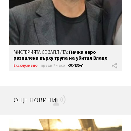
МИСТЕРИЯТА СЕ ЗАПЛИТА:
Пачки евро
разпилени върху трупа на убития Владо
Загатото
Ексклузивно
преди 7 часа
13541
ОЩЕ НОВИНИ