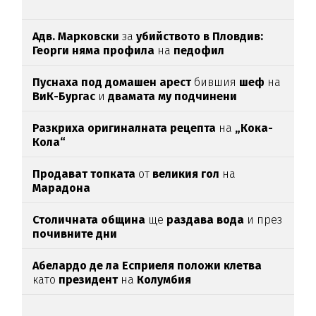
Адв. Марковски
за
убийството в Пловдив:
Георги няма профила
на
педофил
Пуснаха под домашен арест
бившия
шеф
на
ВиК-Бургас
и
двамата му подчинени
Разкриха оригиналната рецепта
на
„Кока-
Кола“
Продават топката
от
великия гол
на
Марадона
Столичната община
ще
раздава вода
и през
почивните дни
Абелардо де ла Есприеля положи клетва
като
президент
на
Колумбия