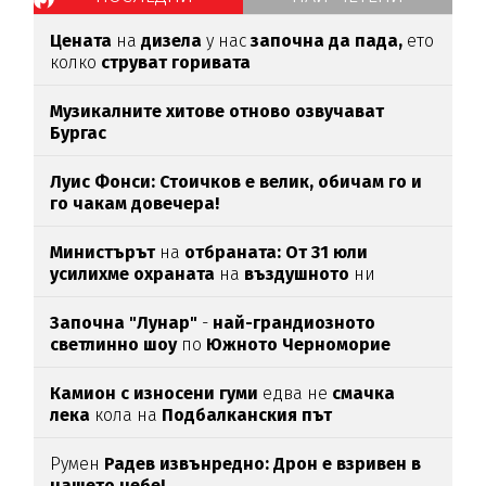
Цената
на
дизела
у нас
започна да пада,
ето
колко
струват горивата
Музикалните хитове отново озвучават
Бургас
Луис Фонси: Стоичков е велик, обичам го и
го чакам довечера!
Министърът
на
отбраната: От 31 юли
усилихме охраната
на
въздушното
ни
пространство
Започна "Лунар"
-
най-грандиозното
светлинно шоу
по
Южното Черноморие
Камион с износени гуми
едва нe
смачка
лека
кола на
Подбалканския път
Румен
Радев извънредно: Дрон е взривен в
нашето небе!