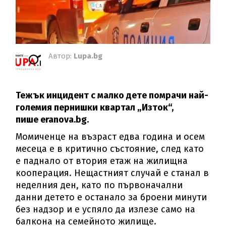
Автор:
Lupa.bg
Тежък инцидент с малко дете помрачи най-
големия пернишки квартал „Изток“,
пише eranova.bg.
Момиченце на възраст едва година и осем
месеца е в критично състояние, след като
е паднало от втория етаж на жилищна
кооперация. Нещастният случай е станал в
неделния ден, като по първоначални
данни детето е останало за броени минути
без надзор и е успяло да излезе само на
балкона на семейното жилище.