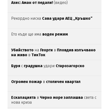
Азис: Аман от педали!
(видео)
Рекордно ниска
Сава удари АЕЦ „Кръшко“
Ето къде ще има
воден режим
Убийството
на
Георги
в
Пловдив излъчвано
на живо
в
ТикТок
Буря
с
градушка
удари
Старозагорско
Огромен пожар
в
столичен квартал
Ескалацията
в
Черно море заплашва
света с
нова криза