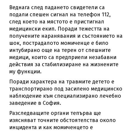
Веднага след падането свидетели са
подали спешен сигнал на телефон 112,
след което на мястото е пристигнал
медицински екип. Поради тежестта на
получените наранявания и състоянието на
шок, пострадалото момиченце е било
интубирано още на терен от спешните
медици, които са предприели незабавни
действия за стабилизиране на жизнените
му функции.
Поради характера на травмите детето е
транспортирано под засилено медицинско
наблюдение към специализирано лечебно
заведение в София.
Разследващите органи тепърва ще
изясняват точните обстоятелства около
инцидента и как момиченцето е