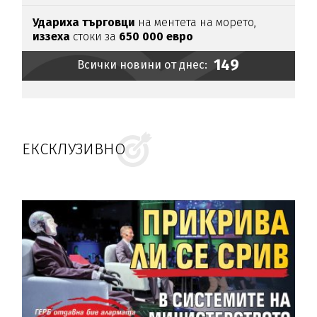
Удариха
търговци
на ментета на морето,
иззеха
стоки за
650
000
евро
149
Всички новини от днес:
ЕКСКЛУЗИВНО