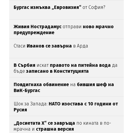
Бургас измъква „Евровизия“
от София?
Живия Нострадамус
отправи
ново мрачно
предупреждение
Стаси
Иванов се завърна
в Арда
В Сърбия
искат
правото на питейна вода
да
бъде
записано в Конституцията
Повдигнаха обвинение
на
бившия шеф на
ВиК-Бургас
Шок за Запада:
НАТО изостава с 10 години от
Русия
„Досиетата Х“ се завръща
по кината в по-
мрачна и
страшна версия