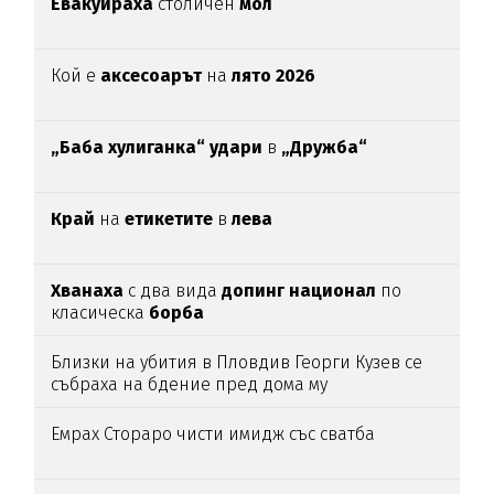
Евакуираха
столичен
мол
Кой е
аксесоарът
на
лято 2026
„Баба хулиганка“ удари
в
„Дружба“
Край
на
етикетите
в
лева
Хванаха
с два вида
допинг национал
по
класическа
борба
Близки на убития в Пловдив Георги Кузев се
събраха на бдение пред дома му
Емрах Стораро чисти имидж със сватба