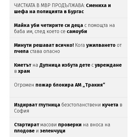
ЧИСТКАТА В МВР ПРОДЪЛЖАВА:
Смениха и
шефа на полицията в Бургас
Майка уби четирите си деца
с помощта на
баба им, след което се
самоуби
Минути решават всичко!
Кога
ужилването
от
пчела
става опасно
Кметът
на
Дупница избута дете
с
увреждане
в
храм
Огромен
пожар блокира АМ „Тракия“
Издирват глутница
безстопанствени
кучета
в
София
Стартират
масови
проверки
на вноса на
плодове
и
зеленчуци