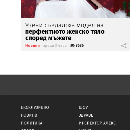
Министър Ефремова:
Минималната
заплата
няма да е
620 евро
Новини
преди 3 часа
2092
ЕКСКЛУЗИВНО
ШОУ
НОВИНИ
ЗДРАВЕ
ПОЛИТИКА
ИНСПЕКТОР АЛЕКС