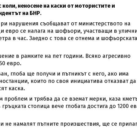
 коли, неносене на каски от мотористите и
пондентът на БНР.
при нарушения съобщават от министерството на
яди евро се налага на шофьори, участващи в уличн
тра в час. Заедно с това се отнема и шофьорскат
ение в рамките на пет години. Всяко агресивно
50 евро.
ан, глоба ще получи и пътникът с него, ако има
иностанции, които по своя инициатива отказват да
ят каска.
 проблем и трябва да се вземат мерки, каза кмет
 гръцката столица вече глобата достига до 1200 е
ки не намалят пътните произшествия, ще се прила