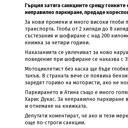
Гърция затяга санкциите срещу гонките с
неправилно паркиране, предаде корес
За нови промени и много високи глоби 
транспорта. Глоба от 2 хиляди до 8 хил
състезания и шофиране с над 200 киломе
книжка за четири години.
Наказанията се увлечиват за ново наруш
поведение при шофиране се наказва с 3
Мотоциклетист без каска ще бъде глобяв
такъв. В страната вече се появиха бенз
заредят гориво на мотористи, ако не нос
Паркирането в Атина също е много голям
Харис Дукас. За неправилно паркиране в
и отнемане на книжката.
Депутати коментират, че ако и тези мер
още по-строги санкции.