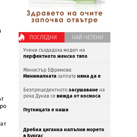
и
ПОСЛЕДНИ
НАЙ-ЧЕТЕНИ
а
Учени създадоха модел на
перфектното женско тяло
според мъжете
Министър Ефремова:
Минималната
заплата
няма да е
620 евро
Безпрецедентното
засушаване
на
река Дунав се
вижда от космоса
ът
вро
Глутницата е наша
гат
Дребна циганка напълни морето
в Бургас