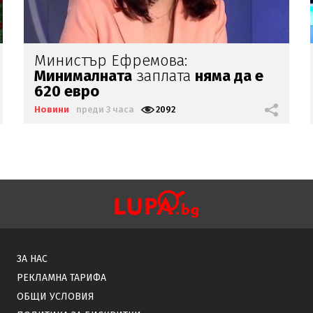
Безпрецедентното
засушаване
на
река Дунав се
вижда от космоса
Новини
преди 3 часа
1617
ЗА НАС
РЕКЛАМНА ТАРИФА
ОБЩИ УСЛОВИЯ