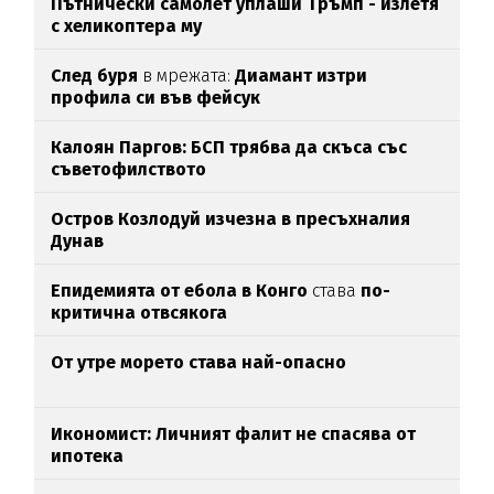
Пътнически самолет уплаши Тръмп - излетя
с хеликоптера му
След буря
в мрежата:
Диамант изтри
профила си във фейсук
Калоян Паргов: БСП трябва да скъса със
съветофилството
Остров Козлодуй изчезна в пресъхналия
Дунав
Епидемията от ебола в Конго
става
по-
критична отвсякога
От утре морето става най-опасно
Икономист: Личният фалит не спасява от
ипотека