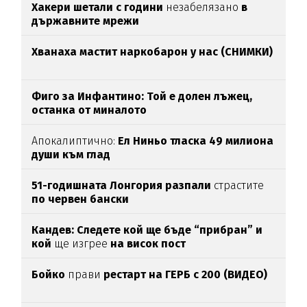
Хакери шетали с години
незабелязано
в
държавните мрежи
Хванаха мастит наркобарон у нас (СНИМКИ)
Фиго за Инфантино: Той е долен лъжец,
останка от миналото
Апокалиптично:
Ел Ниньо тласка 49 милиона
души към глад
51-годишната Лонгория разпали
страстите
по червен бански
Кандев: Следете кой ще бъде “прибран” и
кой
ще изгрее
на висок пост
Бойко
прави
рестарт на ГЕРБ с 200 (ВИДЕО)