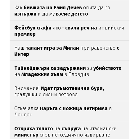
Как
бившата на Емил Дечев
опита да го
изпържи
и да му
вземе детето
Фейсбук сгафи
яко -
свали реч на
индийския
премиер
Наш
талант игра за Милан
при равенство
с
Интер
Тийнейджъри са задържани
за
убийството
на
Младежкия хълм
в Пловдив
Внимание!
Идат гръмотевични бури,
градушки и силни ветрове
Откачалка
наръга с ножица четирима
в
Лондон
Откриха тялото
на
съпруга
на италиански
министър
след петседмично издирване