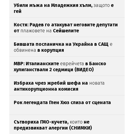
Убили мъжа на Младежкия хълм,
защото
е
гей
Костя: Радев го атакуват неговите депутати
от
плажовете на
Сейшелите
Бившата посланичка на Украйна в САЩ
е
обвинена
в корупция
МВР: Италианските
еврейчета
в Банско
хулиганствали 2 седмици (ВИДЕО)
Избраха чрез жребий шефа на
новата
антикорупционна комисия
Рок легендата Глен Хюз слиза от сцената
Сътвориха ГМО-кучета,
които
не
предизвикват алергии (СНИМКИ)