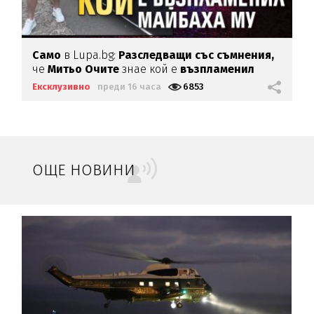
Само
в Lupa.bg:
Разследващи със съмнения,
че
Митьо Очите
знае кой е
възпламенил
Майбаха му
Ексклузивно
преди 16 часа
6853
ОЩЕ НОВИНИ