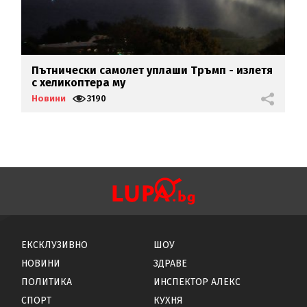
Пътнически самолет уплаши Тръмп - излетя
С
с хеликоптера му
п
Новини
3190
Н
ЕКСКЛУЗИВНО
ШОУ
НОВИНИ
ЗДРАВЕ
ПОЛИТИКА
ИНСПЕКТОР АЛЕКС
СПОРТ
КУХНЯ