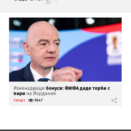
Изненадващи
бонуси:
ФИФА даде торби с
Ф
пари
на Йордания
Спорт
1047
С