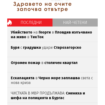
ПОСЛЕДНИ
НАЙ-ЧЕТЕНИ
Убийството
на
Георги
в
Пловдив излъчвано
на живо
в
ТикТок
Буря
с
градушка
удари
Старозагорско
Огромен пожар
в
столичен квартал
Ескалацията
в
Черно море заплашва
света с
нова криза
ЧИСТКАТА В МВР ПРОДЪЛЖАВА:
Смениха и
шефа на полицията в Бургас