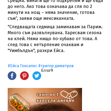
срещна. Винаги ще го подкрепям и ще бъда
до него. Ако това означава да спя по 2
минути на нощ – няма значение, готова
съм“, заяви още мексиканката.
"Следващата седмица заминавам за Париж.
Много съм развълнувана. Харесвам сезона
на клей. Няма нищо по-хубаво от това. А
след това с нетърпение очаквам и
"Уимбълдън", разкри Ейса.
#Ейса Гонсалес
#григор димитров
Error9