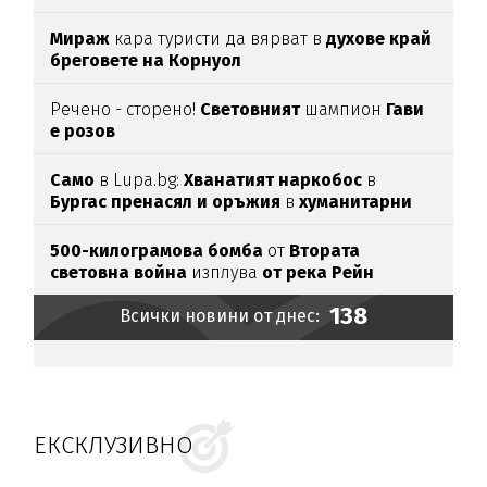
Мираж
кара туристи да вярват в
духове край
бреговете на Корнуол
Речено - сторено!
Световният
шампион
Гави
е розов
Само
в Lupa.bg:
Хванатият наркобос
в
Бургас пренасял и оръжия
в
хуманитарни
пратки
за
Украйна
500-килограмова бомба
от
Втората
световна война
изплува
от река Рейн
138
Всички новини от днес:
ЕКСКЛУЗИВНО