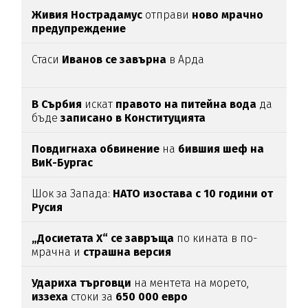
Живия Нострадамус
отправи
ново мрачно
предупреждение
Стаси
Иванов се завърна
в Арда
В Сърбия
искат
правото на питейна вода
да
бъде
записано в Конституцията
Повдигнаха обвинение
на
бившия шеф на
ВиК-Бургас
Шок за Запада:
НАТО изостава с 10 години от
Русия
„Досиетата Х“ се завръща
по кината в по-
мрачна и
страшна версия
Удариха
търговци
на ментета на морето,
иззеха
стоки за
650
000
евро