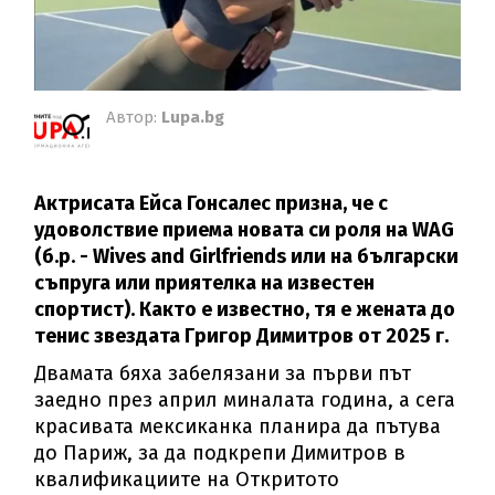
Автор:
Lupa.bg
Актрисата Ейса Гонсалес призна, че с
удоволствие приема новата си роля на WAG
(б.р. - Wives and Girlfriends или на български
съпруга или приятелка на известен
спортист). Както е известно, тя е жената до
тенис звездата Григор Димитров от 2025 г.
Двамата бяха забелязани за първи път
заедно през април миналата година, а сега
красивата мексиканка планира да пътува
до Париж, за да подкрепи Димитров в
квалификациите на Откритото