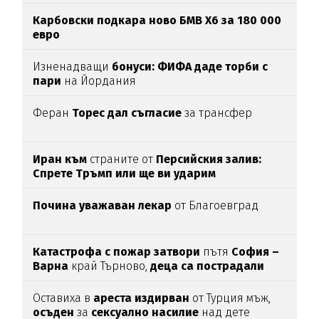
Карбовски подкара ново БМВ Х6 за 180 000
евро
Изненадващи
бонуси:
ФИФА даде торби с
пари
на Йордания
Феран
Торес дал съгласие
за трансфер
Иран към
страните от
Персийския залив:
Спрете Тръмп или ще ви ударим
Почина уважаван лекар
от Благоевград
Катастрофа с пожар затвори
пътя
София –
Варна
край Търново,
деца са пострадали
Оставиха в
ареста
издирван
от Турция мъж,
осъден
за
сексуално
насилие
над дете