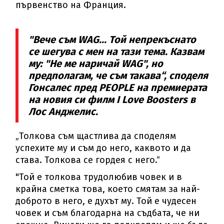
първенство на Франция.
"Вече съм WAG... Той непрекъснато
се шегува с мен на тази тема. Казвам
му: "Не ме наричай WAG", но
предполагам, че съм такава“, споделя
Гонсалес пред PEOPLE на премиерата
на новия си филм I Love Boosters в
Лос Анджелис.
„Толкова съм щастлива да споделям
успехите му и съм до него, каквото и да
става. Толкова се гордея с него.“
"Той е толкова трудолюбив човек и в
крайна сметка това, което смятам за най-
доброто в него, е духът му. Той е чудесен
човек и съм благодарна на съдбата, че ни