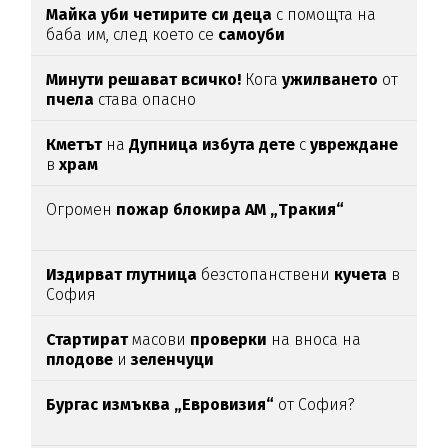
Майка уби четирите си деца
с помощта на
баба им, след което се
самоуби
Минути решават всичко!
Кога
ужилването
от
пчела
става опасно
Кметът
на
Дупница избута дете
с
увреждане
в
храм
Огромен
пожар блокира АМ „Тракия“
Издирват глутница
безстопанствени
кучета
в
София
Стартират
масови
проверки
на вноса на
плодове
и
зеленчуци
Бургас измъква „Евровизия“
от София?