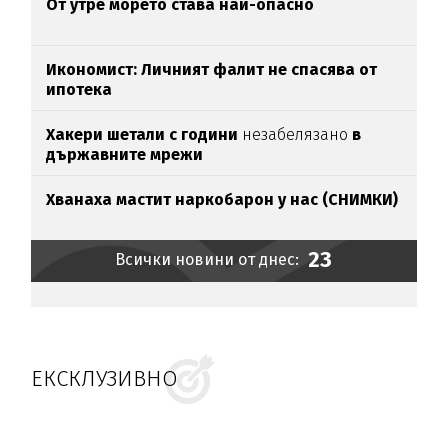
От утре морето става най-опасно
Икономист: Личният фалит не спасява от
ипотека
Хакери шетали с години
незабелязано
в
държавните мрежи
Хванаха мастит наркобарон у нас (СНИМКИ)
23
Всички новини от днес:
ЕКСКЛУЗИВНО