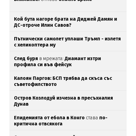
Кой бута нагоре брата на Диджей Дамян и
ДС-отроче Илин Савов?
Пътнически самолет уплаши Тръмп - излетя
с хеликоптера му
След буря
в мрежата:
Диамант изтри
профила си във фейсук
Калоян Паргов: БСП трябва да скъса със
съветофилството
Остров Козлодуй изчезна в пресъхналия
Дунав
Епидемията от ебола в Конго
става
по-
критична отвсякога