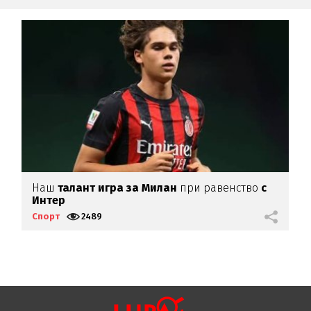
Наш
талант игра за Милан
при равенство
с
Г
Интер
г
Спорт
2489
С