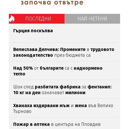
ПОСЛЕДНИ
НАЙ-ЧЕТЕНИ
Гърция поскъпва
Велислава Делчева: Промените
в
трудовото
законодателство
през бюджета са
злоупотреба със законодателна техника
Над 50%
от
българите
са с
наднормено
тегло
Шок след
разбитата фабрика
за
фентанил:
10 кг на ден
означават
милиони
смъртоносни дози
Хванаха издирвани мъж
и
жена
във Велико
Търново
Пожар в аптека
в центъра на Пловдив