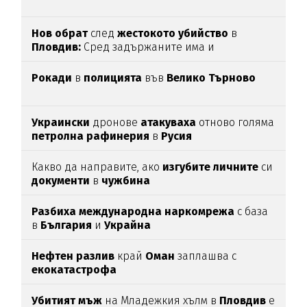
Нов обрат
след
жестокото убийство
в
Пловдив:
Сред задържаните има и
непълнолетни
Рокади
в
полицията
във
Велико Търново
Украински
дронове
атакуваха
отново голяма
петролна рафинерия
в
Русия
Какво да направите, ако
изгубите личните
си
документи
в
чужбина
Разбиха международна наркомрежа
с база
в
България
и
Украйна
Нефтен разлив
край
Оман
заплашва с
екокатастрофа
Убитият мъж
на Младежкия хълм в
Пловдив
е