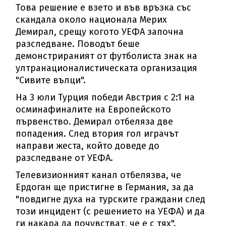
Това решение е взето и във връзка със
скандала около национала Мерих
Демирал, срещу когото УЕФА започна
разследване. Поводът беше
демонстрираният от футболиста знак на
ултранационалистическата организация
"Сивите вълци".
На 3 юли Турция победи Австрия с 2:1 на
осминафиналите на Европейското
първенство. Демирал отбеляза две
попадения. След втория гол играчът
направи жеста, който доведе до
разследване от УЕФА.
Телевизионният канал отбелязва, че
Ердоган ще пристигне в Германия, за да
"повдигне духа на турските граждани след
този инцидент (с решението на УЕФА) и да
ги накара да почувстват, че е с тях".