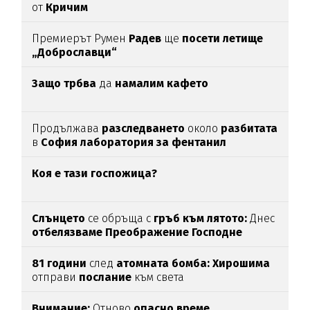
от
Кричим
Премиерът Румен
Радев
ще
посети летище
„Доброславци“
Защо трбва
да
намалим кафето
Продължава
разследването
около
разбитата
в
София лаборатория за фентанил
Коя е тази госпожица?
Слънцето
се обръща с
гръб към лятото:
Днес
отбелязваме
Преображение Господне
81 години
след
атомната бомба: Хирошима
отправи
послание
към света
Внимание:
Отново
опасно време