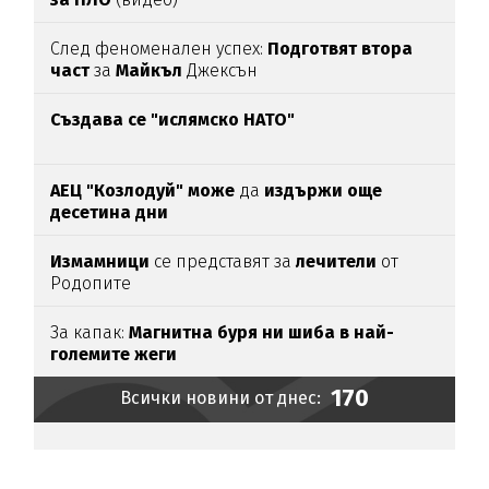
След феноменален успех:
Подготвят втора
част
за
Майкъл
Джексън
Създава се "ислямско НАТО"
АЕЦ "Козлодуй" може
да
издържи още
десетина дни
Измамници
се представят за
лечители
от
Родопите
За капак:
Магнитна буря ни шиба в най-
големите жеги
170
Всички новини от днес: