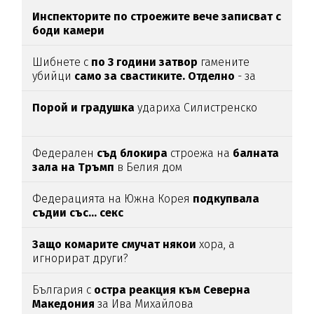
Инспекторите по строежите вече записват с
боди камери
Шибнете с
по 3 години затвор
гамените
убийци
само за свастиките. Отделно
- за
убийството
Порой и градушка
удариха Силистренско
Федерален
съд блокира
строежа на
балната
зала на Тръмп
в Белия дом
Федерацията на Южна Корея
подкупвала
съдии със... секс
Защо комарите смучат някои
хора, а
игнорират други?
България с
остра реакция към Северна
Македония
за Ива Михайлова