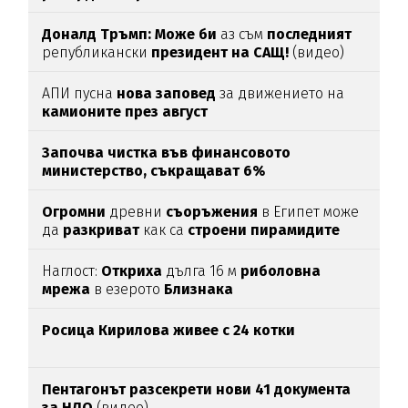
Доналд Тръмп:
Може би
аз съм
последният
републикански
президент на САЩ!
(видео)
АПИ пусна
нова заповед
за движението на
камионите през август
Започва чистка във финансовото
министерство, съкращават 6%
Огромни
древни
съоръжения
в Египет може
да
разкриват
как са
строени пирамидите
Наглост:
Откриха
дълга 16 м
риболовна
мрежа
в езерото
Близнака
Росица Кирилова
живее с 24 котки
Пентагонът разсекрети нови 41 документа
за НЛО
(видео)