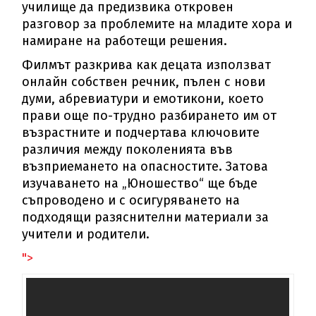
училище да предизвика откровен
разговор за проблемите на младите хора и
намиране на работещи решения.
Филмът разкрива как децата използват
онлайн собствен речник, пълен с нови
думи, абревиатури и емотикони, което
прави още по-трудно разбирането им от
възрастните и подчертава ключовите
различия между поколенията във
възприемането на опасностите. Затова
изучаването на „Юношество“ ще бъде
съпроводено и с осигуряването на
подходящи разяснителни материали за
учители и родители.
">