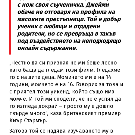
с нож своя съученичка. Джейми
обаче не отговаря на профила на
масовите престъпници. Той е добър
ученик с любящи и отдадени
родители, но се превръща в такъв
под въздействието на неподходящо
онлайн съдържание.
„Честно да си призная не ми беше лесно
като баща да гледам този филм. Гледахме
го с нашите деца. Момичето ми е на 14
години, момчето е на 16. Говорих за това и
с приятел този уикенд, който също има
момче. И той ми сподели, че не е успял да
го изгледа докрай – просто му е дошло
твърде много”, каза британският премиер
Киър Стармър.
Затова той се надява изучаването му в