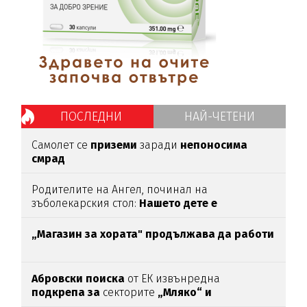
ПОСЛЕДНИ
НАЙ-ЧЕТЕНИ
Самолет се
приземи
заради
непоносима
смрад
Родителите на Ангел, починал на
зъболекарския стол:
Нашето дете е
интоксикирано
с препарат, който е
антидотът
на
упойката
„Магазин за хората"
продължава да работи
Абровски поиска
от ЕК извънредна
подкрепа за
секторите
„Мляко“ и
„Свиневъдство“