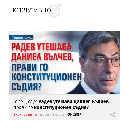
ЕКСКЛУЗИВНО
Горещ слух:
Радев утешава Даниел Вълчев,
прави го
конституционен съдия?
Ексклузивно
преди 2 часа
2887