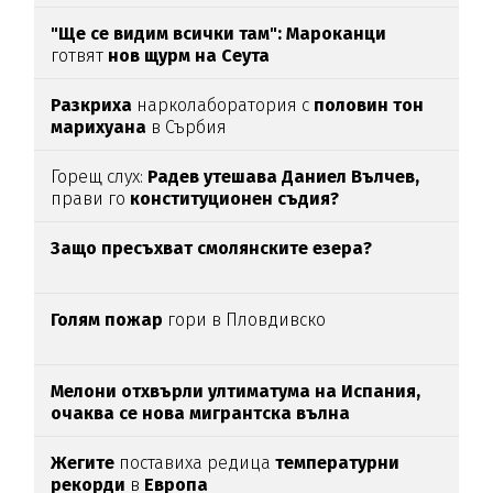
"Ще се видим всички там":
Мароканци
готвят
нов щурм на Сеута
Разкриха
нарколаборатория с
половин тон
марихуана
в Сърбия
Горещ слух:
Радев утешава Даниел Вълчев,
прави го
конституционен съдия?
Защо пресъхват смолянските езера?
Голям пожар
гори в Пловдивско
Мелони отхвърли ултиматума на Испания,
очаква се нова мигрантска вълна
Жегите
поставиха редица
температурни
рекорди
в
Европа