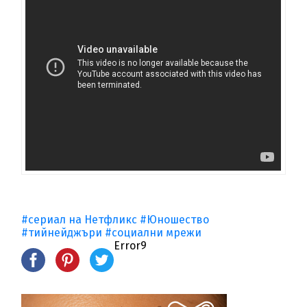
#сериал на Нетфликс
#Юношество
#тийнейджъри
#социални мрежи
Error9