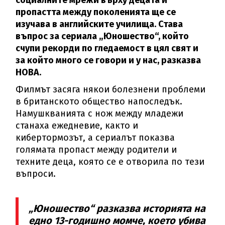
пропастта между поколенията ще се
изучава в английските училища. Става
въпрос за сериала „Юношество“, който
счупи рекорди по гледаемост в цял свят и
за който много се говори и у нас, разказва
НОВА.
Филмът засяга някои болезнени проблеми
в британското общество напоследък.
Намушкванията с нож между младежи
станаха ежедневие, както и
кибертормозът, а сериалът показва
голямата пропаст между родители и
техните деца, която се е отворила по тези
въпроси.
„Юношество“ разказва историята на
едно 13-годишно момче, което убива