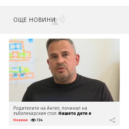
ОЩЕ НОВИНИ
Родителите на Ангел, починал на
„
зъболекарския стол:
Нашето дете е
интоксикирано
с препарат, който е
Новини
724
Н
антидотът
на
упойката