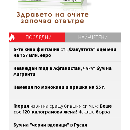
ПОСЛЕДНИ
НАЙ-ЧЕТЕНИ
6-те кила фентанил
от
„Факултета“ оценени
на 157 млн. евро
Невиждан глад в Афганистан,
чакат
бум на
мигранти
Камелия по монокини и прашка на 55 г.
Глория
изригна срещу бившия си мъж:
Беше
със 120-килограмова жена!
Искаше
бърза
печалба...
Бум на "черни вдовици" в Русия