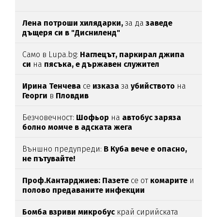
Лена потроши хилядарки,
за да
заведе
дъщеря си в "Дисниленд"
Само в Lupa.bg:
Наглецът, паркирал джипа
си
на
пясъка, е държавен служител
Ирина Тенчева
се
изказа
за
убийството
на
Георги
в
Пловдив
Безчовечност:
Шофьор
на
автобус заряза
болно момче в адската жега
Външно предупреди:
В
Куба вече е опасно,
не пътувайте!
Проф.Кантарджиев: Пазете
се от
комарите
и
полово предаваните инфекции
Бомба взриви микробус
край сирийската