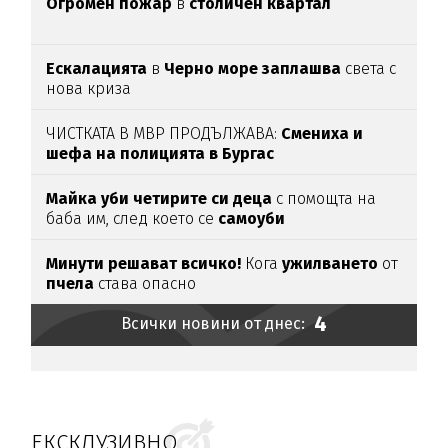
Огромен пожар
в
столичен квартал
Ескалацията
в
Черно море заплашва
света с
нова криза
ЧИСТКАТА В МВР ПРОДЪЛЖАВА:
Смениха и
шефа на полицията в Бургас
Майка уби четирите си деца
с помощта на
баба им, след което се
самоуби
Минути решават всичко!
Кога
ужилването
от
пчела
става опасно
4
Всички новини от днес:
ЕКСКЛУЗИВНО