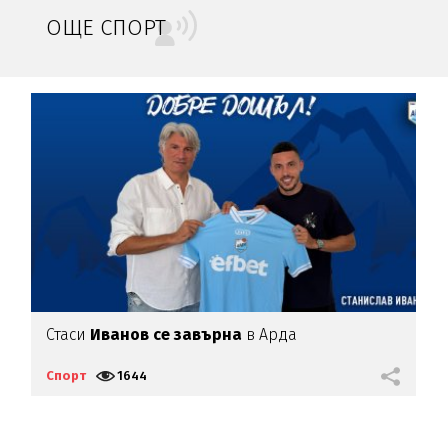
ОЩЕ СПОРТ
Стаси
Иванов се завърна
в Арда
И
п
Спорт
1644
С