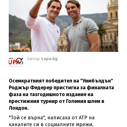
Автор:
Lupa.bg
Осемкратният победител на "Уимбълдън"
Роджър Федерер пристигна за финалната
фаза на тазгодишното издание на
престижния турнир от Големия шлем в
Лондон.
"Той се върна", написаха от АТР на
каналите си в социалните мрежи.