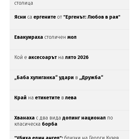
столица
Ясни
са
ергените
от
"Ергенът: Любов в рая"
Евакуираха
столичен
мол
Кой е
аксесоарът
на
лято 2026
„Баба хулиганка“ удари
в
„Дружба“
Край
на
етикетите
в
лева
Хванаха
с два вида
допинг национал
по
класическа
борба
"Убиха един ангел":
близки на Георги Кузев