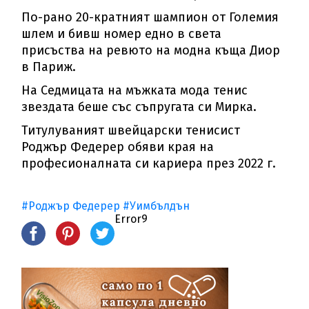
По-рано 20-кратният шампион от Големия
шлем и бивш номер едно в света
присъства на ревюто на модна къща Диор
в Париж.
На Седмицата на мъжката мода тенис
звездата беше със съпругата си Мирка.
Титулуваният швейцарски тенисист
Роджър Федерер обяви края на
професионалната си кариера през 2022 г.
#Роджър Федерер
#Уимбълдън
Error9