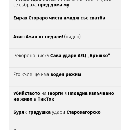
се събраха
пред дома му
Емрах Стораро чисти имидж със сватба
Азис: Аман от педали!
(видео)
Рекордно ниска
Сава удари АЕЦ „Кръшко“
Ето къде ще има
воден режим
Убийството
на
Георги
в
Пловдив излъчвано
на живо
в
ТикТок
Буря
с
градушка
удари
Старозагорско