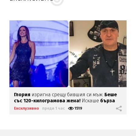
Глория
изригна срещу бившия си мъж:
Беше
със 120-килограмова жена!
Искаше
бърза
печалба...
Ексклузивно
преди 1 час
1519