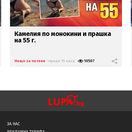
Глория
изригна срещу бившия
си мъж:
Беше със 120-
килограмова жена!
Искаше
бърза печалба...
Нещо за четене
преди 16 часа
19974
ЗА НАС
РЕКЛАМНА ТАРИФА