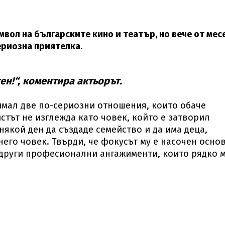
мвол на българските кино и театър, но вече от мес
ериозна приятелка.
ен!“, коментира актьорът.
имал две по-сериозни отношения, които обаче
стът не изглежда като човек, който е затворил
някой ден да създаде семейство и да има деца,
его човек. Твърди, че фокусът му е насочен осно
и други професионални ангажименти, които рядко 