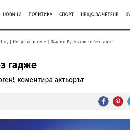
НОВИНИ
ПОЛИТИКА
СПОРТ
НЕЩО ЗА ЧЕТЕНЕ
К
Шоу
Нещо за четене
Филип Буков още е без гадже
ез гадже
рген!, коментира актьорът