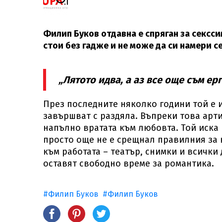
Филип Буков отдавна е спряган за сексси
стои без гадже и не може да си намери с
„Лятото идва, а аз все още съм ерг
През последните няколко години той е 
завършват с раздяла. Въпреки това арти
напълно вратата към любовта. Той иска 
просто още не е срещнал правилния за н
към работата – театър, снимки и всичк
оставят свободно време за романтика.
#Филип Буков
#Филип Буков