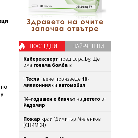
еци
ПОСЛЕДНИ
НАЙ-ЧЕТЕНИ
Киберексперт
пред Lupa.bg: Ще
има
голяма бомба
в
администрацията, хакери
са
имали достъп
30 г.
до нея
"Тесла"
вече произведе
10-
милионния
си
автомобил
вно
му
14-годишен е биячът
на
детето
от
Радомир
Пожар
край "Димитър Миленков"
(СНИМКИ)