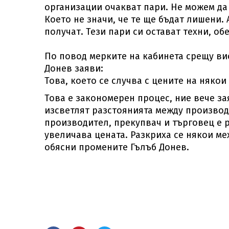
организации очакват пари. Не можем да 
Което не значи, че те ще бъдат лишени. 
получат. Тези пари си остават техни, о
По повод мерките на кабинета срещу вис
Донев заяви:
Това, което се случва с цените на няко
Това е закономерен процес, ние вече за
изсветлят разстоянията между производи
производител, прекупвач и търговец е р
увеличава цената. Разкриха се някои ме
обясни промените Гълъб Донев.