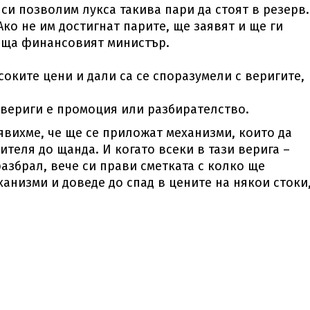
си позволим лукса такива пари да стоят в резерв.
Ако не им достигнат парите, ще заявят и ще ги
беща финансовият министър.
оките цени и дали са се споразумели с веригите,
и вериги е промоция или разбирателство.
явихме, че ще се приложат механизми, които да
теля до щанда. И когато всеки в тази верига –
азбрал, вече си прави сметката с колко ще
ханизми и доведе до спад в цените на някои стоки