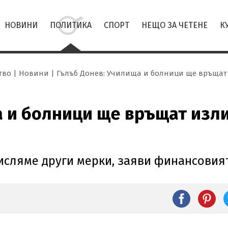
НОВИНИ
ПОЛИТИКА
СПОРТ
НЕЩО ЗА ЧЕТЕНЕ
К
тво
Новини
Гълъб Донев: Училища и болници ще връщат
а и болници ще връщат изл
исляме други мерки, заяви финансовия