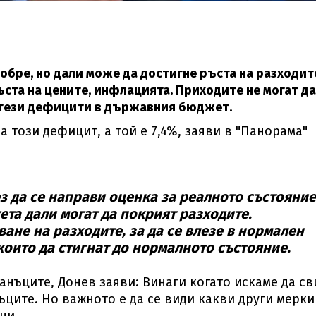
обре, но дали може да достигне ръста на разходит
ъста на цените, инфлацията. Приходите не могат да
т тези дефицити в държавния бюджет.
а този дефицит, а той е 7,4%, заяви в "Панорама"
з да се направи оценка за реалното състояние
ета дали могат да покрият разходите.
ане на разходите, за да се влезе в нормален
които да стигнат до нормалното състояние.
данъците, Донев заяви: Винаги когато искаме да с
ъците. Но важното е да се види какви други мерки