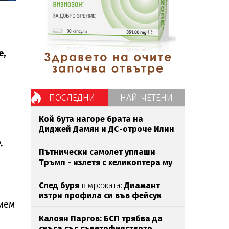
е,
ПОСЛЕДНИ
НАЙ-ЧЕТЕНИ
Кой бута нагоре брата на
Диджей Дамян и ДС-отроче Илин
Савов?
.
Пътнически самолет уплаши
Тръмп - излетя с хеликоптера му
След буря
в мрежата:
Диамант
изтри профила си във фейсук
вием
Калоян Паргов: БСП трябва да
скъса със съветофилството