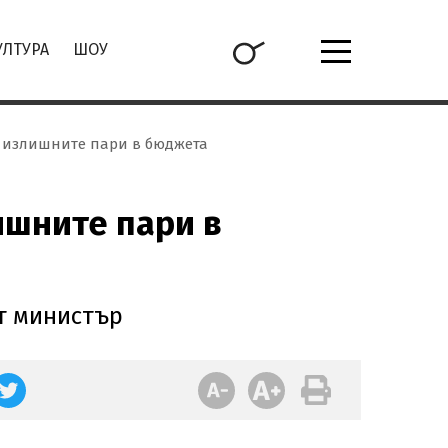
УЛТУРА
ШОУ
 излишните пари в бюджета
ишните пари в
т министър