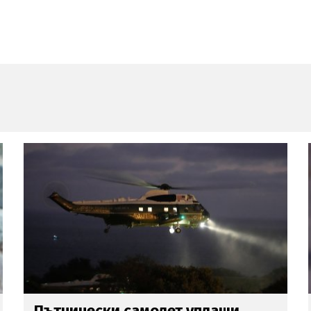
След буря
в мрежата:
Диамант