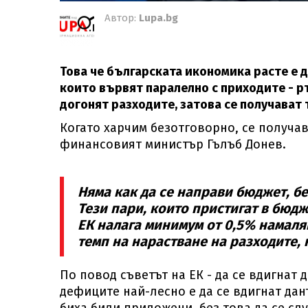
Автор:
Lupa.bg
Това че българската икономика расте е д
които вървят паралелно с приходите - р
догонят разходите, затова се получава
Когато харчим безотговорно, се получав
финансовият министър Гълъб Донев.
Няма как да се направи бюджет, бе
Тези пари, които пристигат в бюдж
ЕК налага минимум от 0,5% намаляв
темп на нарастване на разходите, 
По повод съветът на ЕК - да се вдигнат 
дефиците най-лесно е да се вдигнат дан