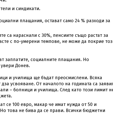
чи.
атели и синдикати.
оциални плащания, остават само 24 % разходи за
ите са нараснали с 30%, пенсиите също растат за
асте с по-умерени темпове, не може да покрие тоз
ат заплатите, социалните плащания. Но
 увери Донев.
ници и училища ще бъдат преосмислени. Всяка
 дза усвояване. От началото на годината са заяви
али – болници и училища. След като този лимит н
джета.
ат се 100 евро, макар че имат нужда от 50 и
Но това не бива да се прави. Всички бюджетни