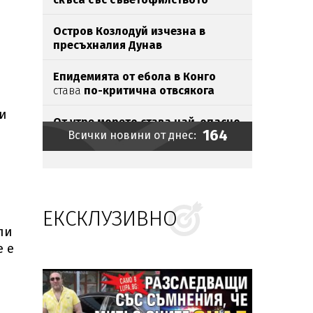
Остров Козлодуй изчезна в
пресъхналия Дунав
Епидемията от ебола в Конго
става
по-критична отвсякога
и
От утре морето става най-опасно
164
Всички новини от днес:
Икономист: Личният фалит не
спасява от ипотека
ЕКСКЛУЗИВНО
Хакери шетали с години
незабелязано
в държавните
ли
мрежи
е е
Хванаха мастит наркобарон у
нас (СНИМКИ)
Фиго за Инфантино: Той е долен