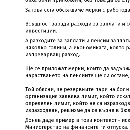
биха били приложени, без това да се слу
Затова сега обсъждаме мерки с работод
Всъщност заради разходи за заплати и с
инвестиции.
А разходите за заплати и пенсии заплат
няколко години, а икономиката, която р
изпреварващ разход.
Ще се приложат мерки, които да задърж
нарастването на пенсиите ще си остане,
Той обясни, че резервните пари на бол
организация заявява лимит, който искат
определен лимит, който не са изразходв
изразходван, решихме да се върне в бю
Донев даде пример в този контекст - иск
Министерство на финансите ги отпуска. 