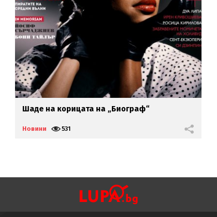
Шаде на корицата на „Биограф“
Т
Новини
531
Н