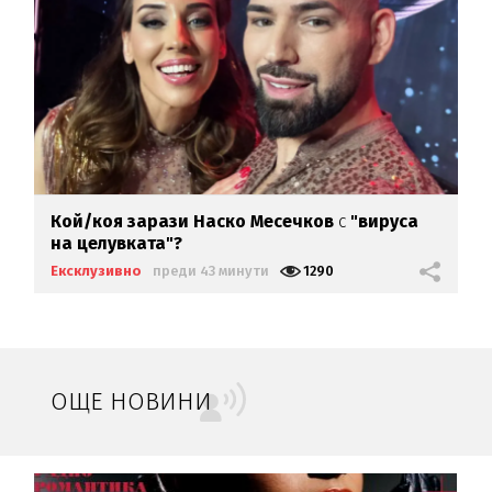
Кой/коя зарази
Наско Месечков
с
"вируса
на целувката"?
Ексклузивно
преди 43 минути
1290
ОЩЕ НОВИНИ