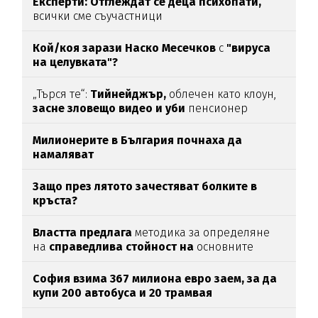
Експерти: Отглеждат се деца психопати,
всички сме съучастници
Кой/коя зарази
Наско Месечков
с
"вируса
на целувката"?
„Търся те“:
Тийнейджър,
облечен като клоун,
засне зловещо видео и уби
пенсионер
Милионерите в България почнаха да
намаляват
Защо през лятото зачестяват болките в
кръста?
Властта предлага
методика за определяне
на
справедлива стойност на
основните
храни
София взима 367 милиона евро заем, за да
купи 200 автобуса и 20 трамвая