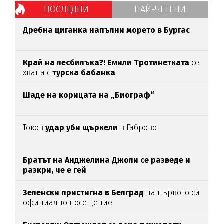
ПОСЛЕДНИ
НАЙ-ЧЕТЕНИ
Дребна циганка напълни морето в Бургас
Край на лесбилъка?!
Емили Тротинетката
се
хвана с
турска бабанка
Шаде на корицата на „Биограф“
Токов
удар уби щъркели
в Габрово
Братът на Анджелина Джоли се разведе и
разкри, че е гей
Зеленски пристигна в Белград
на първото си
официално посещение