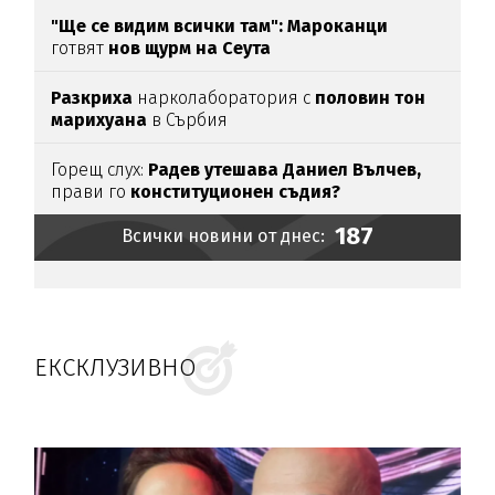
"Ще се видим всички там":
Мароканци
готвят
нов щурм на Сеута
Разкриха
нарколаборатория с
половин тон
марихуана
в Сърбия
Горещ слух:
Радев утешава Даниел Вълчев,
прави го
конституционен съдия?
187
Всички новини от днес:
ЕКСКЛУЗИВНО