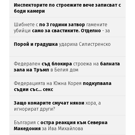
Инспекторите по строежите вече записват с
боди камери
Шибнете с
по 3 години затвор
гамените
убийци
само за свастиките. Отделно
- за
убийството
Порой и градушка
удариха Силистренско
Федерален
съд блокира
строежа на
балната
зала на Тръмп
в Белия дом
Федерацията на Южна Корея
подкупвала
съдии със... секс
Защо комарите смучат някои
хора, а
игнорират други?
България с
остра реакция към Северна
Македония
за Ива Михайлова