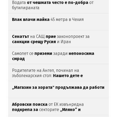
Водата
от чешмата често е по-добра
от
бутилираната
Влак влачи майка
45 метра в Чехия
Сенатът
на САЩ
прие
законопроект за
санкции срещу Русия
и Иран
Самолет се
приземи
заради
непоносима
смрад
Родителите на Ангел, починал на
зъболекарския стол:
Нашето дете е
интоксикирано
с препарат, който е
антидотът
на
упойката
„Магазин за хората"
продължава да работи
Абровски поиска
от ЕК извънредна
подкрепа за
секторите
„Мляко“ и
„Свиневъдство“