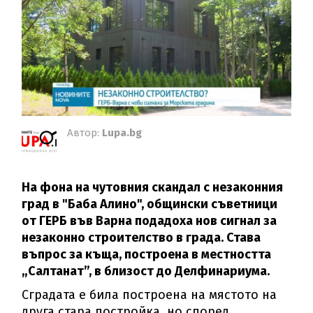
Автор:
Lupa.bg
На фона на чутовния скандал с незаконния
град в "Баба Алино", общински съветници
от ГЕРБ във Варна подадоха нов сигнал за
незаконно строителство в града. Става
въпрос за къща, построена в местността
„Салтанат”, в близост до Делфинариума.
Сградата е била построена на мястото на
друга стара постройка, но според