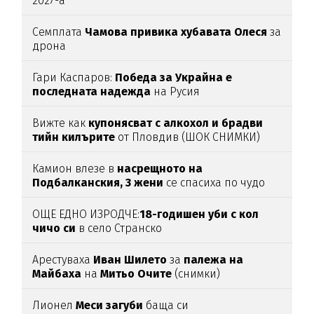
2027-а
Семплата
Чамова привика хубавата Олеся
за
дрона
Гари Каспаров:
Победа за Украйна е
последната надежда
на Русия
Вижте как
купонясват с алкохол и брадви
тийн килърите
от Пловдив (ШОК СНИМКИ)
Камион влезе в
насрещното на
Подбалканския, 3 жени
се спасиха по чудо
(ВИДЕО)
ОЩЕ ЕДНО ИЗРОДЧЕ:
18-годишен уби с кол
чичо си
в село Странско
Арестуваха
Иван Шилето
за
палежа на
Майбаха
на
Митьо Очите
(снимки)
Лионел
Меси загуби
баща си