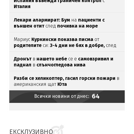
Испания въвежда граничен контрол
с
Италия
Лекари алармират: Бум
на
пациенти с
външен отит
след
почивка на море
Мариус
Куркински показва писма
от
родителите
си:
3-4 дни не бях в добре,
след
като ги
прочетох
Дронът
в
нашето небе
се е
самовзривил и
паднал
в
слънчогледова нива
Разби се хеликоптер,
гасил горски пожари
в
американския щат
Юта
64
Всички новини от днес:
ЕКСКЛУЗИВНО