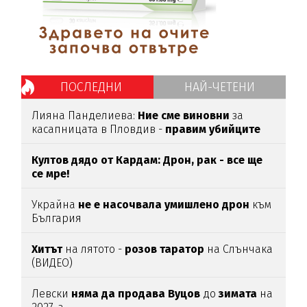
ПОСЛЕДНИ
НАЙ-ЧЕТЕНИ
Лияна Панделиева:
Ние сме виновни
за
касапницата в Пловдив -
правим убийците
медийни звезди!
Култов дядо от Кардам: Дрон, рак - все ще
се мре!
Украйна
не е насочвала умишлено дрон
към
България
Хитът
на лятото -
розов таратор
на Слънчака
(ВИДЕО)
Левски
няма да продава Вуцов
до
зимата
на