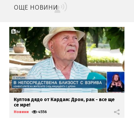
ОЩЕ НОВИНИ
Култов дядо от Кардам: Дрон, рак - все ще
У
се мре!
Б
Новини
4556
Н