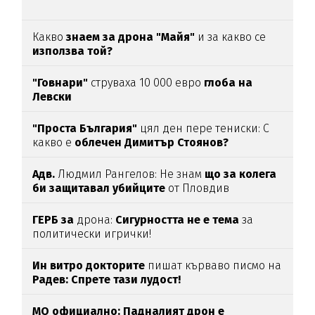
Какво
знаем за дрона "Майя"
и за какво се
използва той?
"Говнари"
струваха 10 000 евро
глоба на
Левски
"Проста България"
цял ден пере тениски: С
какво е
облечен Димитър Стоянов?
Адв.
Людмил Рангелов: Не знам
що за колега
би защитавал убийците
от Пловдив
ГЕРБ за
дрона:
Сигурността не е тема
за
политически игрички!
Ин витро докторите
пишат кърваво писмо на
Радев: Спрете тази лудост!
МО официално: Падналият дрон е