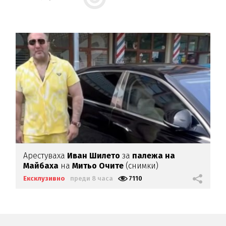
Арестуваха
Иван Шилето
за
палежа на
Майбаха
на
Митьо Очите
(снимки)
Ексклузивно
преди 8 часа
7110