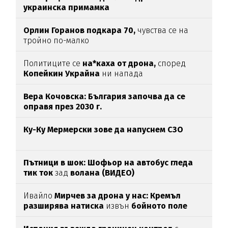
украинска примамка
Орлин Горанов подкара 70,
чувства се на
тройно по-малко
Политиците се
на*каха от дрона,
според
Копейкин Украйна
ни напада
Вера Кочовска: България започва да се
оправя през 2030 г.
Ку-Ку Мермерски зове да напуснем СЗО
Пътници в шок: Шофьор на автобус гледа
тик ток
зад
волана (ВИДЕО)
Ивайло
Мирчев за дрона у нас: Кремъл
разширява натиска
извън
бойното поле