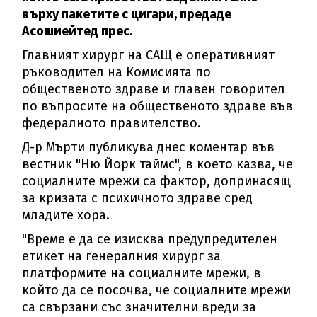
върху пакетите с цигари, предаде
Асошиейтед прес.
Главният хирург на САЩ е оперативният
ръководител на Комисията по
общественото здраве и главен говорител
по въпросите на общественото здраве във
федералното правителство.
Д-р Мърти публикува днес коментар във
вестник "Ню Йорк таймс", в което казва, че
социалните мрежи са фактор, допринасящ
за кризата с психичното здраве сред
младите хора.
"Време е да се изисква предупредителен
етикет на генералния хирург за
платформите на социалните мрежи, в
който да се посочва, че социалните мрежи
са свързани със значителни вреди за