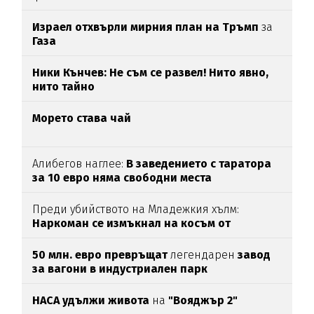
Израел отхвърли мирния план на Тръмп
за
Газа
Ники Кънчев: Не съм се развел! Нито явно,
нито тайно
Морето става чай
Алибегов наглее:
В заведението с таратора
за 10 евро няма свободни места
Преди убийството на Младежкия хълм:
Наркоман се измъкнал на косъм от
"ловците на педофили"
50 млн. евро превръщат
легендарен
завод
за вагони в индустриален парк
НАСА удължи живота
на
"Вояджър 2"