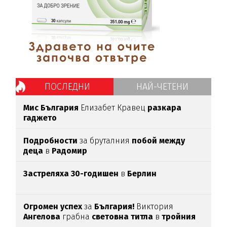
ПОСЛЕДНИ
НАЙ-ЧЕТЕНИ
Мис България
Елизабет Кравец
разкара
гаджето
Подробности
за бруталния
побой между
деца
в
Радомир
Застреляха 30-годишен
в
Берлин
Огромен успех
за
България!
Виктория
Ангелова
грабна
световна титла
в
тройния
скок