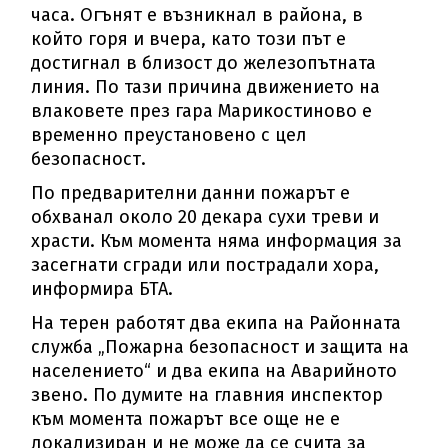
часа. Огънят е възникнал в района, в
който горя и вчера, като този път е
достигнал в близост до железопътната
линия. По тази причина движението на
влаковете през гара Марикостиново е
временно преустановено с цел
безопасност.
По предварителни данни пожарът е
обхванал около 20 декара сухи треви и
храсти. Към момента няма информация за
засегнати сгради или пострадали хора,
информира БТА.
На терен работят два екипа на Районната
служба „Пожарна безопасност и защита на
населението“ и два екипа на Аварийното
звено. По думите на главния инспектор
към момента пожарът все още не е
локализиран и не може да се счита за