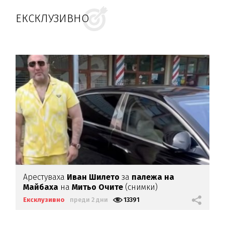
ЕКСКЛУЗИВНО
Арестуваха
Иван Шилето
за
палежа на
Майбаха
на
Митьо Очите
(снимки)
Ексклузивно
преди 2 дни
13391