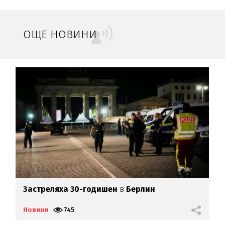
ОЩЕ НОВИНИ
Застреляха 30-годишен
в
Берлин
з
Новини
745
Н