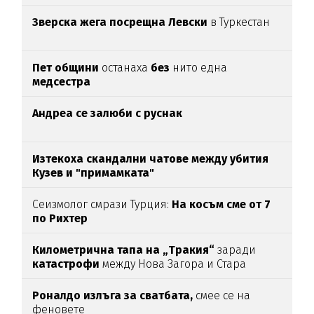
Зверска жега посрещна Левски
в Туркестан
Пет общини
останаха
без
нито една
медсестра
Андреа се залюби с руснак
Изтекоха скандални чатове между убития
Кузев и "примамката"
Сеизмолог смрази Турция:
На косъм сме от 7
по Рихтер
Километрична тапа на „Тракия“
заради
катастрофи
между Нова Загора и Стара
Загора
Роналдо излъга за сватбата,
смее се на
феновете