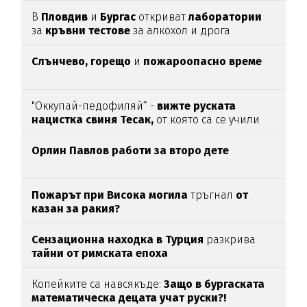
В
Пловдив
и
Бургас
откриват
лаборатории
за
кръвни тестове
за алкохол и дрога
Слънчево, горещо
и
пожароопасно време
"Оккупай-педофиляй“ -
вижте руската
нацистка свиня Тесак,
от която са се учили
нашите изродчета
Орлин Павлов работи за второ дете
Пожарът при Висока могила
тръгнал
от
казан за ракия?
Сензационна находка в Турция
разкрива
тайни от римската епоха
Копейките са навсякъде:
Защо в бургаската
математическа децата учат руски?!