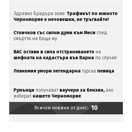
Здравко Брадъра зове:
Трафикът по южното
Черноморие е нечовешки, не тръгвайте!
(ВИДЕО)
Стоичков със силни думи към Меси
след
смъртта на баща му
ВАС остави в сила отстраняването
на
шефката на кадастъра във Варна
по случая
„Баба Алино“
Левкемия умори легендарна
турска
певица
Румънци
получават
ваучери за бензин,
ако
изберат
нашето Черноморие
10
Всички новини от днес: