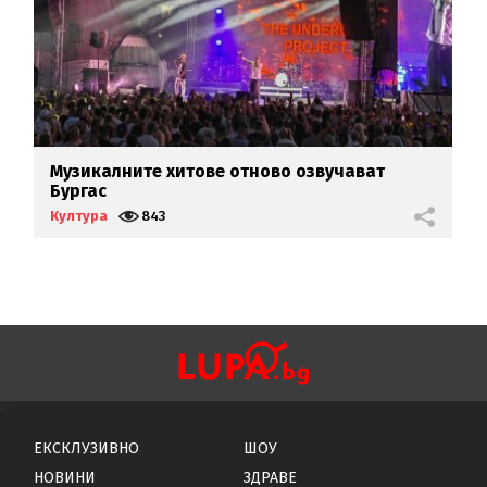
Музикалните хитове отново озвучават
Л
Бургас
г
Култура
843
К
ЕКСКЛУЗИВНО
ШОУ
НОВИНИ
ЗДРАВЕ