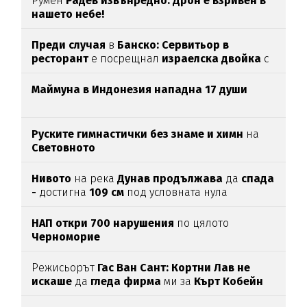
Румен
Радев извънредно: Дрон е взривен в
нашето небе!
Преди случая
в
Банско: Сервитьор в
ресторант
е посрещнал
израелска двойка
с
"Хайл Хитлер"
Маймуна в Индонезия нападна 17 души
Руските гимнастички без знаме и химн
на
Световното
Нивото
на река
Дунав продължава
да
спада
-
достигна
109 см
под условната нула
НАП откри 700 нарушения
по цялото
Черноморие
Режисьорът
Гас Ван Сант: Кортни Лав не
искаше
да
гледа фирма
ми за
Кърт Кобейн