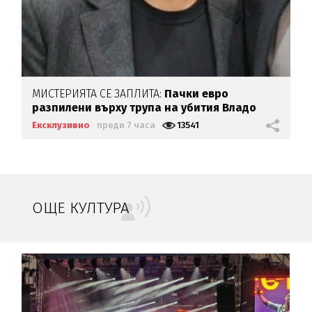
МИСТЕРИЯТА СЕ ЗАПЛИТА:
Пачки евро
разпилени върху трупа на убития Владо
Загатото
Ексклузивно
преди 7 часа
13541
ОЩЕ КУЛТУРА