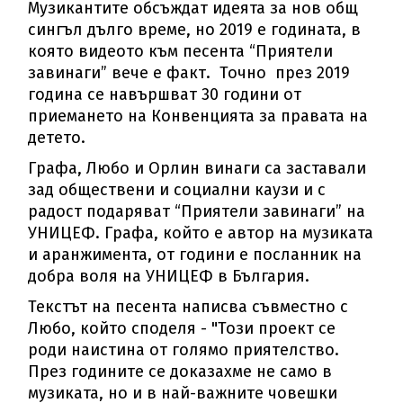
Музикантите обсъждат идеята за нов общ
сингъл дълго време, но 2019 е годината, в
която видеото към песента “Приятели
завинаги” вече e факт. Точно през 2019
година се навършват 30 години от
приемането на Конвенцията за правата на
детето.
Графа, Любо и Орлин винаги са заставали
зад обществени и социални каузи и с
радост подаряват “Приятели завинаги” на
УНИЦЕФ. Графа, който е автор на музиката
и аранжимента, от години е посланник на
добра воля на УНИЦЕФ в България.
Текстът на песента написва съвместно с
Любо, който споделя - "Този проект се
роди наистина от голямо приятелство.
През годините се доказахме не само в
музиката, но и в най-важните човешки