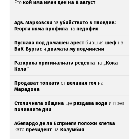
Ето
кой има имен ден на 8 август
Адв. Марковски
за
убийството в Пловдив:
Георги няма профила
на
педофил
Пуснаха под домашен арест
бившия
шеф
на
ВиК-Бургас
и
двамата му подчинени
Разкриха оригиналната рецепта
на
„Кока-
Кола“
Продават топката
от
великия гол
на
Марадона
Столичната община
ще
раздава вода
и през
почивните дни
Абелардо де ла Есприеля положи клетва
като
президент
на
Колумбия