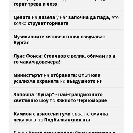
горят треви и лозя
Цената
на
дизела
у нас
започна да пада,
ето
колко
струват горивата
Музикалните хитове отново озвучават
Бургас
Луис Фонси: Стоичков е велик, обичам го и
го чакам довечера!
Министърът
на
отбраната: От 31 юли
усилихме охраната
на
въздушното
ни
пространство
Започна "Лунар"
-
най-грандиозното
светлинно шоу
по
Южното Черноморие
Камион с износени гуми
едва нe
смачка
лека
кола на
Подбалканския път