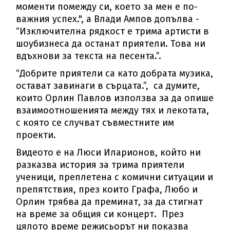
моменти помежду си, което за мен е по-
важния успех.", а Влади Ампов допълва -
“Изключителна рядкост е трима артисти в
шоубизнеса да останат приятели. Това ни
вдъхнови за текста на песeнта.”.
“Добрите приятели са като добрата музика,
остават завинаги в сърцата.”, са думите,
които Орлин Павлов използва за да опише
взаимоотношенията между тях и лекотата,
с която се случват съвместните им
проекти.
Видеото е на Люси Иларионов, който ни
разказва история за трима приятели
ученици, преплетена с комични ситуации и
препятствия, през които Графа, Любо и
Орлин трябва да преминат, за да стигнат
на време за общия си концерт. През
цялото време режисьорът ни показва