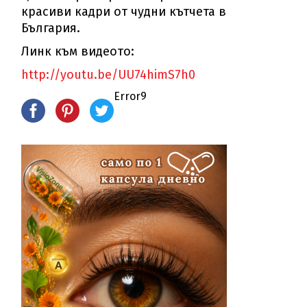
красиви кадри от чудни кътчета в
България.
Линк към видеото:
http://youtu.be/UU74himS7h0
Error9