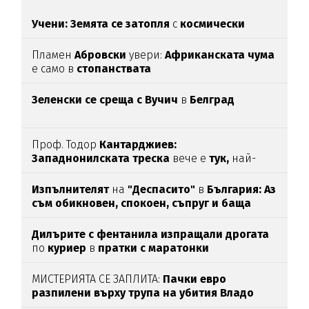
Учени: Земята се затопля
с
космически
темпове
Пламен
Абровски
увери:
Африканската чума
е само в
стопанствата
Зеленски се среща с Вучич
в
Белград
Проф. Тодор
Кантарджиев:
Западнонилската
треска
вече е
тук,
най-
опасна е за
хората над 60
Изпълнителят
на
"Деспасито"
в
България: Аз
съм обикновен, спокоен, съпруг и баща
Дилърите с фентанила изпращали дрогата
по
куриер
в
пратки с маратонки
МИСТЕРИЯТА СЕ ЗАПЛИТА:
Пачки евро
разпилени върху трупа на убития Владо
Загатото