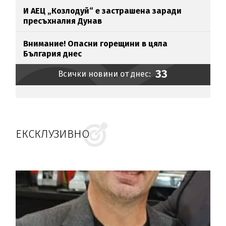
И АЕЦ „Козлодуй“ е застрашена заради
пресъхналия Дунав
Внимание! Опасни горещини в цяла
България днес
33
Всички новини от днес:
ЕКСКЛУЗИВНО