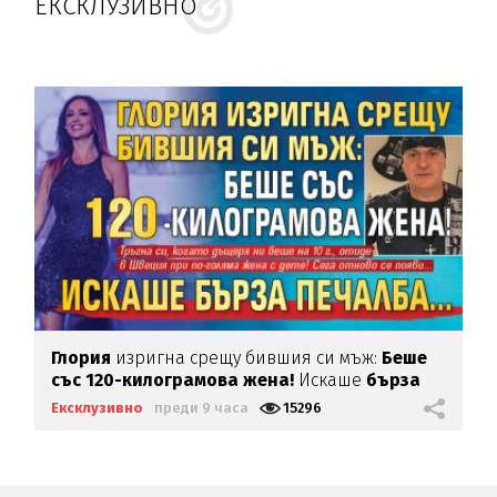
ЕКСКЛУЗИВНО
Глория
изригна срещу бившия си мъж:
Беше
със 120-килограмова жена!
Искаше
бърза
печалба...
Ексклузивно
преди 9 часа
15296