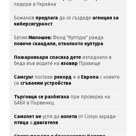
лидери в Украйна
Божанов
предлага
да се създаде
агенция за
киберсигурност
Евтим
Милошев:
Фонд "Култура" ражда
повече скандали, отколкото култура
Пожарникари спасиха дете
изпаднало в
беда във водите на
язовир
Правище
Самсунг
постави
рекорд
и в
Европа
с новите
си
сгъваеми устройства
Търговци се разбягаха
при проверка на
БАБХ в Първенец
Самолет не
успя да
излети
от Солун заради
птица
в
двигателя