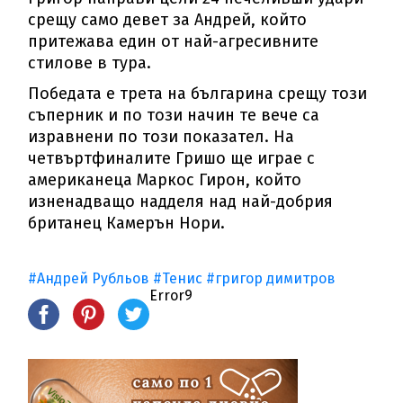
срещу само девет за Андрей, който
притежава един от най-агресивните
стилове в тура.
Победата е трета на българина срещу този
съперник и по този начин те вече са
изравнени по този показател. На
четвъртфиналите Гришо ще играе с
американеца Маркос Гирон, който
изненадващо надделя над най-добрия
британец Камерън Нори.
#Андрей Рубльов
#Тенис
#григор димитров
Error9