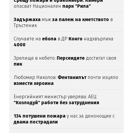
Срещу пожари и бракониери: Камери
опасват Национален
парк "Рила"
Задържаха
мъж
за палеж на кметството
в
Тръстеник
Случаите на
ебола
в ДР
Конго
надхвърлиха
4000
Зрелище в небето:
Персеидите
достигат своя
пик
Любомир Николов:
Фентанилът
почти изцяло
измести хероина
Енергийният министър уверява: АЕЦ
"Козлодуй" работи без затруднения
134 потушени пожара
у нас за денонощие с
двама пострадали