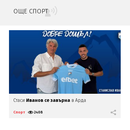
ОЩЕ СПОРТ
Стаси
Иванов се завърна
в Арда
И
п
Спорт
2408
С