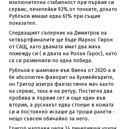
изключителна стабилност при първия си
сервис, печелейки 93% от точките, докато
Рубльов имаше едва 61% при същия
показател.
Следващият съперник на Димитров на
четвъртфиналите ще бъде Маркос Гирон
от САЩ, като двамата имат два мача
помежду си ( и двата на Ролан Гарос), като
са си разменили по една победа.
Рубльов е шампион във Виена от 2020-а и
бе абсолютен фаворит на букмейкърите,
но Григор изигра фантастичен мач както
на сервис, така и на ретур. Постигна два
пробива в първия сет и още един във
втория, а руснакът едва стоеше в кожата
си и постоянно искаше да троши ракети -
нещо съвсем обичайно за него.
Григор направи цели 24 печеливши удари