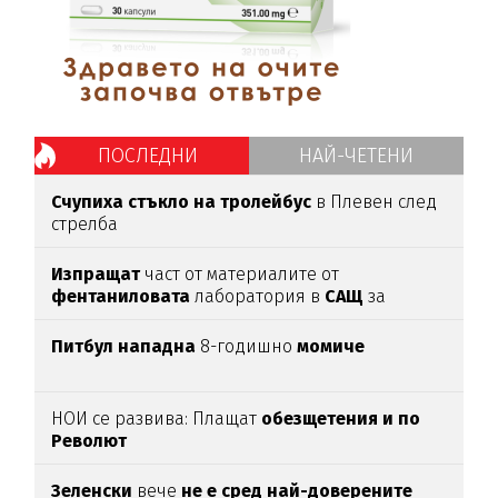
ПОСЛЕДНИ
НАЙ-ЧЕТЕНИ
Счупиха стъкло на тролейбус
в Плевен след
стрелба
Изпращат
част от материалите от
фентаниловата
лаборатория в
САЩ
за
анализ
Питбул нападна
8-годишно
момиче
НОИ се развива: Плащат
обезщетения и по
Револют
Зеленски
вече
не е сред най-доверените