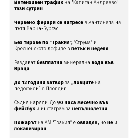
Интензивен трафик
на "Капитан Андреево"
тази сутрин
Червено ферари се натресе
в мантинела на
пътя Варна-Бургас
Без тирове по "Тракия",
"Струма" и
Кресненското дефиле в
петък и неделя
Раздават
безплатна
минерална
вода във
Враца
До 12 години затвор
за
„ловците
на
педофили” в Пловдив
Съдия нареди: До
90 часа месечно във
фейсбук
и инстаграм за
непълнолетни
Пожарът
на АМ "Тракия" е
овладян,
но
не
и
локализиран