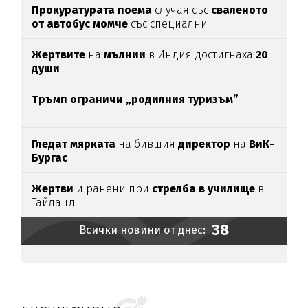
Прокуратурата поема
случая със
сваленото
от автобус момче
със специални
потребности
Жертвите
на
мълнии
в Индия достигнаха
20
души
Тръмп ограничи „родилния туризъм”
Гледат мярката
на бившия
директор
на
ВиК-
Бургас
Жертви
и ранени при
стрелба в училище
в
Тайланд
38
Всички новини от днес: